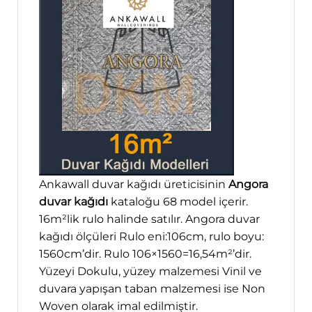
Ankawall duvar kağıdı üreticisinin
Angora
duvar kağıdı
kataloğu 68 model içerir.
16m²lik rulo halinde satılır. Angora duvar
kağıdı ölçüleri Rulo eni:106cm, rulo boyu:
1560cm’dir. Rulo 106×1560=16,54m²’dir.
Yüzeyi Dokulu, yüzey malzemesi Vinil ve
duvara yapışan taban malzemesi ise Non
Woven olarak imal edilmiştir.