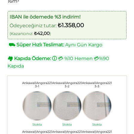
16m²
IBAN ile ödemede %3 indirim!
₺
1.358,00
Ödeyeceğiniz tutar:
₺
42,00
(Kazancınız:
)
⛟
Süper Hızlı Teslimat:
Aynı Gün Kargo
🏘
Kapıda Ödeme:
ⓘ
💳 %10 Hemen 💳%90
Kapıda
AnkawallAngora221
AnkawallAngora221
AnkawallAngora221
3-1
3-2
3-3
Stokta
Stokta
Stokta
AnkawallAngora221
AnkawallAngora221
AnkawallAngora221