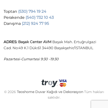
Toptan
(530) 794 19 24
Perakende
(540) 732 10 43
Danışma
(212) 924 77 95
ADRES
:
Başak Center AVM
Başak Mah. Ertuğrulgazi
Cad. No:49 K.1 Dük:61 34490 Başakşehir/İSTANBUL
Pazartesi-Cumartesi
9:30 -19:30
© 2026
Teoshome Duvar Kağıdı ve Dekorasyon
Tüm hakları
saklıdır.