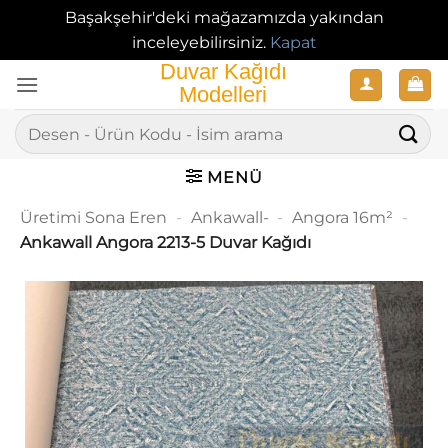
Başakşehir'deki mağazamızda yakından
inceleyebilirsiniz.
Kapat
İçeriğe
atla
Ara:
MENÜ
Üretimi Sona Eren
-
Ankawall-
-
Angora 16m²
-
Ankawall Angora 2213-5 Duvar Kağıdı