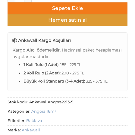
Sepete Ekle
Hemen satın al
📦 Ankawall Kargo Koşulları
Kargo Alıcı ödemelidir.
Hacimsel paket hesaplaması
uygulanmaktadır:
1 Koli Rulo (1 Adet):
185 - 225 TL
2 Koli Rulo (2 Adet):
200 - 275 TL
Büyük Koli Standartı (3-4 Adet):
325 - 375 TL
Stok kodu:
AnkawallAngora2213-5
Kategoriler:
Angora 16m²
Etiketler:
Baklava
Marka:
Ankawall