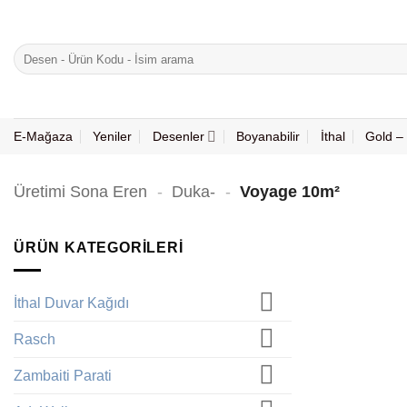
İçeriğe
atla
Ara:
E-Mağaza
Yeniler
Desenler
Boyanabilir
İthal
Gold – 
Üretimi Sona Eren
-
Duka-
-
Voyage 10m²
ÜRÜN KATEGORILERI
İthal Duvar Kağıdı
Rasch
Zambaiti Parati