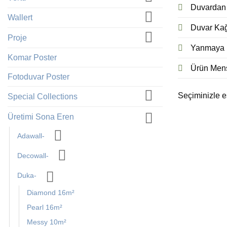
Duvardan S
Wallert
Duvar Kağı
Proje
Yanmaya k
Komar Poster
Ürün Menş
Fotoduvar Poster
Seçiminizle 
Special Collections
Üretimi Sona Eren
Adawall-
Decowall-
Duka-
Diamond 16m²
Pearl 16m²
Messy 10m²