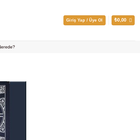
₺
0,00
Giriş Yap / Üye Ol
 Nerede?