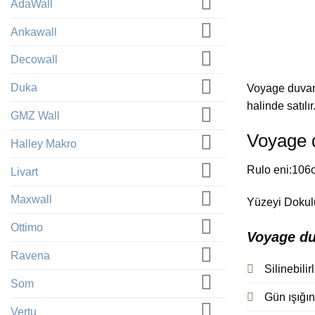
AdaWall
Ankawall
Decowall
Duka
Voyage duvar 
halinde satılır
GMZ Wall
Voyage d
Halley Makro
Rulo eni:106c
Livart
Maxwall
Yüzeyi Dokulu
Ottimo
Voyage duv
Ravena
Silinebilir
Som
Gün ışığına
Vertu