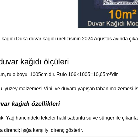
kağıdı Duka duvar kağıdı üreticisinin 2024 Ağustos ayında çıkar
.
uvar kağıdı ölçüleri
m, rulo boyu: 1005cm’dir. Rulo 106×1005=10,65m²’dir.
, yüzey malzemesi Vinil ve duvara yapışan taban malzemesi ise 
ar kağıdı özellikleri
lik; Yağ haricindeki lekeler hafif sabunlu su ve sünger ile çıkarılab
 direnci; Işığa karşı iyi direnç gösterir.