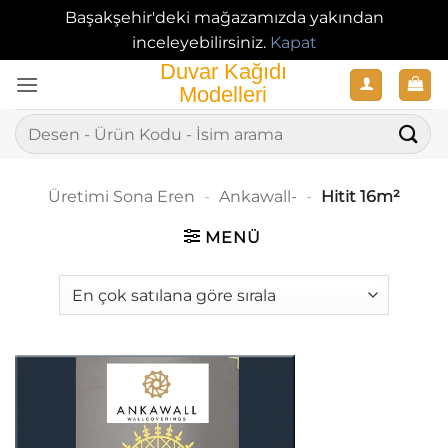
Başakşehir'deki mağazamızda yakından
inceleyebilirsiniz.
Kapat
İçeriğe
atla
Ara:
Üretimi Sona Eren
-
Ankawall-
-
Hitit 16m²
MENÜ