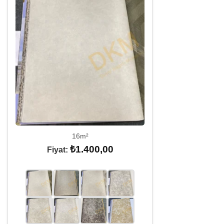
16m²
₺
1.400,00
Fiyat: