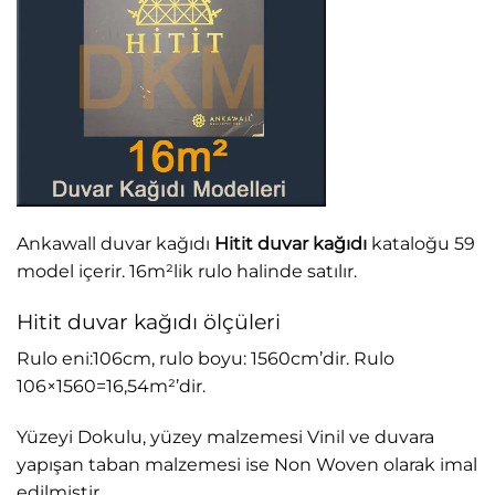
Ankawall duvar kağıdı
Hitit duvar kağıdı
kataloğu 59
model içerir. 16m²lik rulo halinde satılır.
Hitit duvar kağıdı ölçüleri
Rulo eni:106cm, rulo boyu: 1560cm’dir. Rulo
106×1560=16,54m²’dir.
Yüzeyi Dokulu, yüzey malzemesi Vinil ve duvara
yapışan taban malzemesi ise Non Woven olarak imal
edilmiştir.