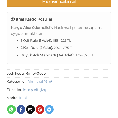
Hemen satın al
📦 ithal Kargo Koşulları
Kargo Alıcı ödemelidir.
Hacimsel paket hesaplaması
uygulanmaktadır:
1 Koli Rulo (1 Adet):
185 - 225 TL
2 Koli Rulo (2 Adet):
200 - 275 TL
Büyük Koli Standartı (3-4 Adet):
325 - 375 TL
Stok kodu:
Rim540803
Kategoriler:
Rim İthal 16m²
Etiketler:
İnce şerit çizgili
Marka:
ithal