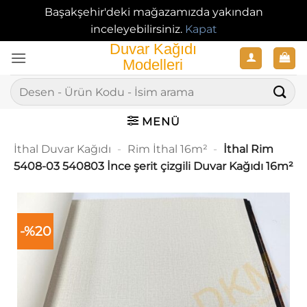
Başakşehir'deki mağazamızda yakından
inceleyebilirsiniz.
Kapat
İçeriğe
atla
Ara:
MENÜ
İthal Duvar Kağıdı
-
Rim İthal 16m²
-
İthal Rim
5408-03 540803 İnce şerit çizgili Duvar Kağıdı 16m²
-%20