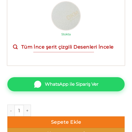
Stokta
Tüm İnce şerit çizgili Desenleri İncele
WhatsApp ile Sipariş Ver
İthal Rim 5408-03 540803 İnce şerit çizgili Duvar Kağıdı 16m
Sepete Ekle