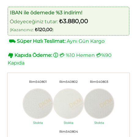
IBAN ile ödemede %3 indirim!
₺
3.880,00
Ödeyeceğiniz tutar:
₺
120,00
(Kazancınız:
)
⛟
Süper Hızlı Teslimat:
Aynı Gün Kargo
🏘
Kapıda Ödeme:
ⓘ
💳 %10 Hemen 💳%90
Kapıda
Rim540801
Rim540802
Rim540803
Stokta
Stokta
Stokta
Rim540804