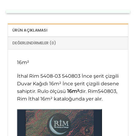
ÜRÜN AÇIKLAMASI
DEĞERLENDIRMELER (0)
16m²
İthal Rim 5408-03 540803 İnce şerit çizgili
Duvar Kağıdı 16m² İnce şerit çizgili desene
sahiptir. Rulo ölçüsü
16m²
dir. Rim540803,
Rim İthal 16m² kataloğunda yer alır.