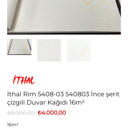
İthal Rim 5408-03 540803 İnce şerit
çizgili Duvar Kağıdı 16m²
₺
5.000,00
Orijinal
₺
4.000,00
Şu
fiyat:
andaki
₺5.000,00.
fiyat:
16m²
₺4.000,00.