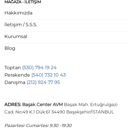
MAĞAZA - ILETIŞIM
Hakkımızda
İletişim / S.S.S.
Kurumsal
Blog
Toptan
(530) 794 19 24
Perakende
(540) 732 10 43
Danışma
(212) 924 77 95
ADRES
:
Başak Center AVM
Başak Mah. Ertuğrulgazi
Cad. No:49 K.1 Dük:61 34490 Başakşehir/İSTANBUL
Pazartesi-Cumartesi
9:30 -19:30