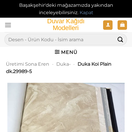
Başakşehir'deki mağazamızda yakından
inceleyebilirsiniz.
Kapat
İçeriğe
atla
Ara:
MENÜ
Üretimi Sona Eren
-
Duka-
-
Duka Koi Plain
dk.29989-5