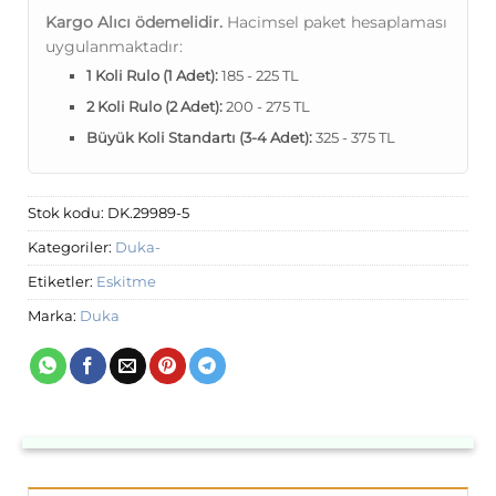
Kargo Alıcı ödemelidir.
Hacimsel paket hesaplaması
uygulanmaktadır:
1 Koli Rulo (1 Adet):
185 - 225 TL
2 Koli Rulo (2 Adet):
200 - 275 TL
Büyük Koli Standartı (3-4 Adet):
325 - 375 TL
Stok kodu:
DK.29989-5
Kategoriler:
Duka-
Etiketler:
Eskitme
Marka:
Duka