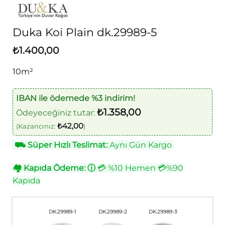
Duka Koi Plain dk.29989-5
₺
1.400,00
10m²
IBAN ile ödemede %3 indirim!
₺
1.358,00
Ödeyeceğiniz tutar:
₺
42,00
(Kazancınız:
)
⛟
Süper Hızlı Teslimat:
Aynı Gün Kargo
🏘
Kapıda Ödeme:
ⓘ
💳 %10 Hemen 💳%90
Kapıda
DK.29989-1
DK.29989-2
DK.29989-3