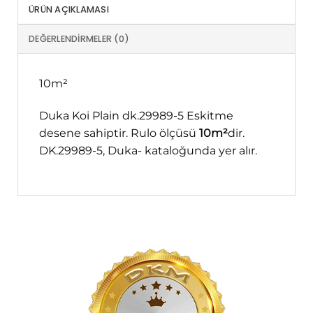
ÜRÜN AÇIKLAMASI
DEĞERLENDIRMELER (0)
10m²
Duka Koi Plain dk.29989-5 Eskitme
desene sahiptir. Rulo ölçüsü
10m²
dir.
DK.29989-5, Duka- kataloğunda yer alır.