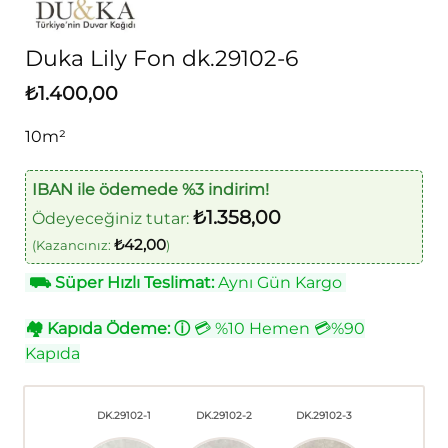
Duka Lily Fon dk.29102-6
₺
1.400,00
10m²
IBAN ile ödemede %3 indirim!
₺
1.358,00
Ödeyeceğiniz tutar:
₺
42,00
(Kazancınız:
)
⛟
Süper Hızlı Teslimat:
Aynı Gün Kargo
🏘
Kapıda Ödeme:
ⓘ
💳 %10 Hemen 💳%90
Kapıda
DK.29102-1
DK.29102-2
DK.29102-3