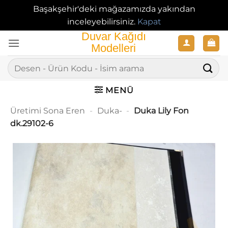
Başakşehir'deki mağazamızda yakından
inceleyebilirsiniz.
Kapat
İçeriğe
atla
Ara:
MENÜ
Üretimi Sona Eren
-
Duka-
-
Duka Lily Fon
dk.29102-6