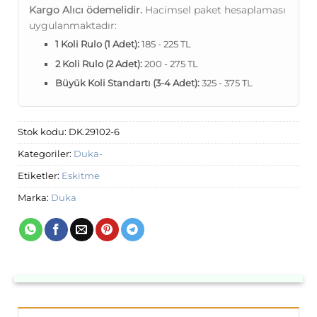
Kargo Alıcı ödemelidir.
Hacimsel paket hesaplaması
uygulanmaktadır:
1 Koli Rulo (1 Adet):
185 - 225 TL
2 Koli Rulo (2 Adet):
200 - 275 TL
Büyük Koli Standartı (3-4 Adet):
325 - 375 TL
Stok kodu:
DK.29102-6
Kategoriler:
Duka-
Etiketler:
Eskitme
Marka:
Duka