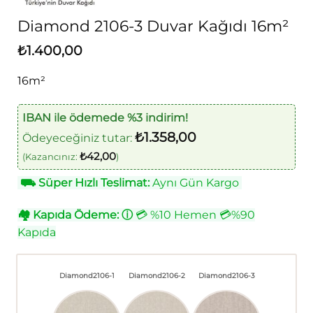
Diamond 2106-3 Duvar Kağıdı 16m²
₺
1.400,00
16m²
IBAN ile ödemede %3 indirim!
₺
1.358,00
Ödeyeceğiniz tutar:
₺
42,00
(Kazancınız:
)
⛟
Süper Hızlı Teslimat:
Aynı Gün Kargo
🏘
Kapıda Ödeme:
ⓘ
💳 %10 Hemen 💳%90
Kapıda
Diamond2106-1
Diamond2106-2
Diamond2106-3