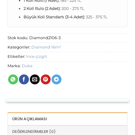
1 Koli Rulo (1 Adet):
185 - 225 TL
2 Koli Rulo (2 Adet):
200 - 275 TL
Büyük Koli Standartı (3-4 Adet):
325 - 375 TL
Stok kodu:
Diamond2106-3
Kategoriler:
Diamond 16m²
Etiketler:
İnce çizgili
Marka:
Duka
ÜRÜN AÇIKLAMASI
DEĞERLENDIRMELER (0)