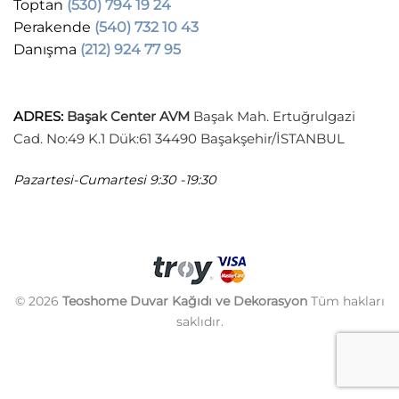
Toptan
(530) 794 19 24
Perakende
(540) 732 10 43
Danışma
(212) 924 77 95
ADRES
:
Başak Center AVM
Başak Mah. Ertuğrulgazi
Cad. No:49 K.1 Dük:61 34490 Başakşehir/İSTANBUL
Pazartesi-Cumartesi
9:30 -19:30
© 2026
Teoshome Duvar Kağıdı ve Dekorasyon
Tüm hakları
saklıdır.