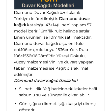
Diamond Duvar Kağıdı özel olarak
Türkiye'de üretilmiştir.
Diamond duvar
kağıdı
kataloğu 43+14(Linen) toplam 57
model içerir. 16m²lik rulo halinde satılır.
Linen ürünleri ise 10m²lik satılmaktadır.
Diamond duvar kağıdı ölçüleri Rulo
eni:106cm, rulo boyu: 1536cm’dir. Rulo
106×1536=16,28m²’dir. Yüzeyi Dokulu,
yüzey malzemesi Vinil ve duvara yapışan
taban malzemesi ise Kağıt olarak imal
edilmiştir.
Diamond duvar kağıdı özellikleri
Silinebilirlik; Yağ haricindeki lekeler hafif
sabunlu su ve sünger ile çıkarılabilir.
Gün ışığına direnci; Işığa karşı iyi direnç
gösterir.