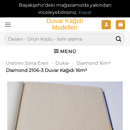
Başakşehir'deki mağazamızda yakından
inceleyebilirsiniz.
Kapat
İçeriğe
atla
Ara:
MENÜ
Üretimi Sona Eren
-
Duka-
-
Diamond 16m²
-
Diamond 2106-3 Duvar Kağıdı 16m²