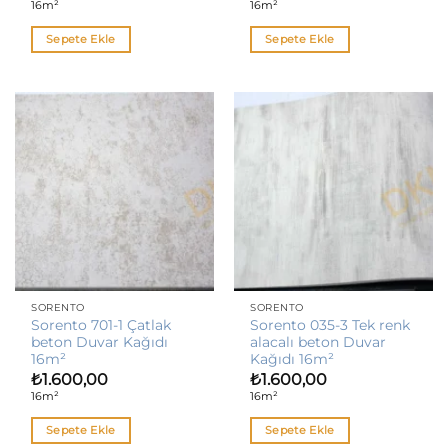
16m²
16m²
Sepete Ekle
Sepete Ekle
SORENTO
SORENTO
Sorento 701-1 Çatlak
Sorento 035-3 Tek renk
beton Duvar Kağıdı
alacalı beton Duvar
16m²
Kağıdı 16m²
₺
1.600,00
₺
1.600,00
16m²
16m²
Sepete Ekle
Sepete Ekle