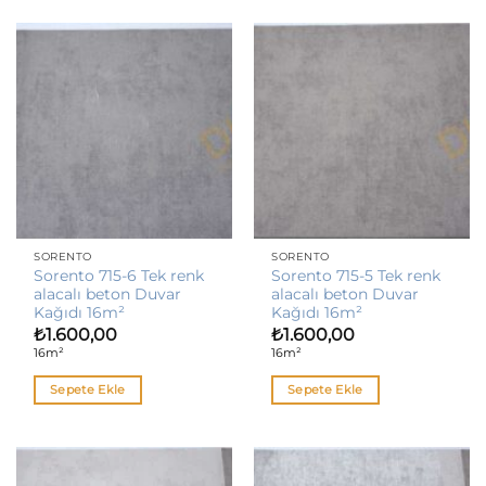
SORENTO
SORENTO
Sorento 715-6 Tek renk
Sorento 715-5 Tek renk
alacalı beton Duvar
alacalı beton Duvar
Kağıdı 16m²
Kağıdı 16m²
₺
1.600,00
₺
1.600,00
16m²
16m²
Sepete Ekle
Sepete Ekle