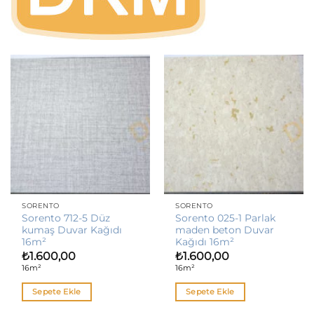
SORENTO
SORENTO
Sorento 712-5 Düz
Sorento 025-1 Parlak
kumaş Duvar Kağıdı
maden beton Duvar
16m²
Kağıdı 16m²
₺
1.600,00
₺
1.600,00
16m²
16m²
Sepete Ekle
Sepete Ekle