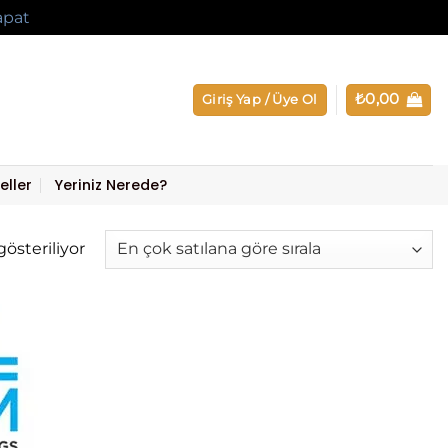
apat
₺
0,00
Giriş Yap / Üye Ol
eller
Yeriniz Nerede?
Popülerliğe
gösteriliyor
göre
sıralandı