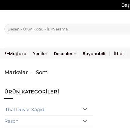
Baş
İçeriğe
atla
Ara:
E-Mağaza
Yeniler
Desenler
Boyanabilir
İthal
Markalar
-
Som
ÜRÜN KATEGORILERI
İthal Duvar Kağıdı
Rasch