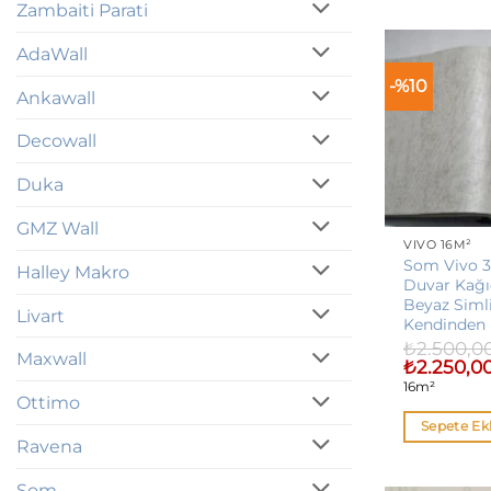
Zambaiti Parati
AdaWall
-%10
Ankawall
Decowall
Duka
GMZ Wall
VIVO 16M²
Som Vivo 3
Halley Makro
Duvar Kağıd
Beyaz Siml
Livart
Kendinden 
₺
2.500,0
Maxwall
Orijinal
₺
2.250,0
fiyat:
16m²
₺2.500,00.
Ottimo
Sepete Ek
Ravena
Som