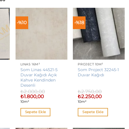
-%10
-%18
LINAS 16M²
PROJECT 10M²
Som Linas 44521-5
Som Project 32245-1
Duvar Kağıdı Açık
Duvar Kağıdı
Kahve Kendinden
Desenli
₺
2.000,00
₺
2.750,00
Orijinal
Şu
Orijinal
Şu
₺
1.800,00
₺
2.250,00
fiyat:
andaki
fiyat:
andaki
10m²
10m²
₺2.000,00.
fiyat:
₺2.750,00.
fiyat:
00.
₺1.800,00.
₺2.250,00.
Sepete Ekle
Sepete Ekle