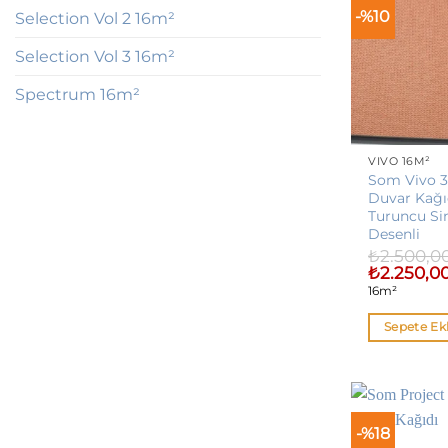
-%10
Selection Vol 2 16m²
Selection Vol 3 16m²
Spectrum 16m²
VIVO 16M²
Som Vivo 3
Duvar Kağı
Turuncu Sim
Desenli
₺
2.500,0
Orijinal
₺
2.250,0
fiyat:
16m²
₺2.500,00.
Sepete Ek
-%18