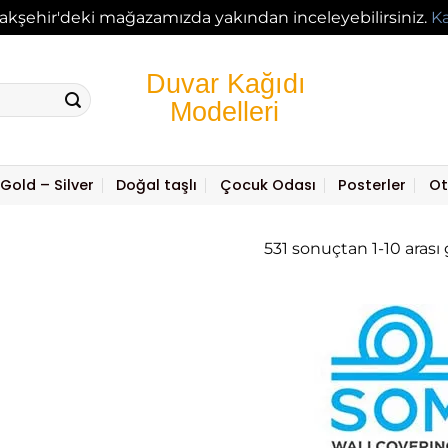
akşehir'deki mağazamızda yakından inceleyebilirsiniz.
K
Gold – Silver
Doğal taşlı
Çocuk Odası
Posterler
Ot
531 sonuçtan 1-10 arası 