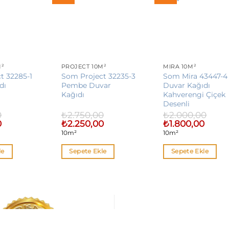
M²
PROJECT 10M²
MIRA 10M²
t 32285-1
Som Project 32235-3
Som Mira 43447-4
dı
Pembe Duvar
Duvar Kağıdı
Kağıdı
Kahverengi Çiçek
Desenli
0
₺
2.750,00
₺
2.000,00
Şu
Orijinal
Şu
Orijinal
Şu
0
₺
2.250,00
₺
1.800,00
andaki
fiyat:
andaki
fiyat:
andaki
10m²
10m²
fiyat:
₺2.750,00.
fiyat:
₺2.000,00.
fiyat:
₺2.250,00.
₺2.250,00.
₺1.800,
le
Sepete Ekle
Sepete Ekle