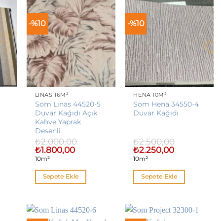
-%10
-%10
LINAS 16M²
HENA 10M²
Som Linas 44520-5
Som Hena 34550-4
Duvar Kağıdı Açık
Duvar Kağıdı
Kahve Yaprak
Desenli
₺
2.000,00
₺
2.500,00
Orijinal
Şu
Orijinal
Şu
₺
1.800,00
₺
2.250,00
fiyat:
andaki
fiyat:
andaki
10m²
10m²
₺2.000,00.
fiyat:
₺2.500,00.
fiyat:
,00.
₺1.800,00.
₺2.250,00.
Sepete Ekle
Sepete Ekle