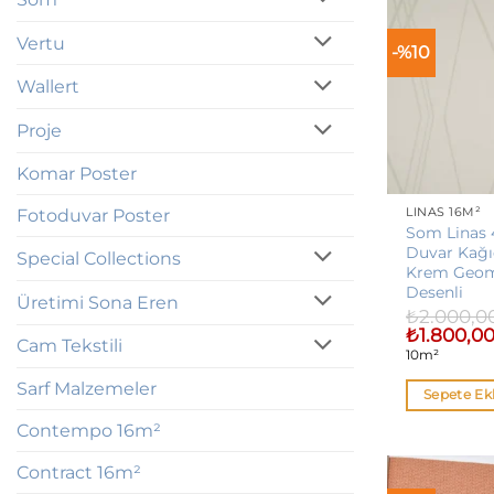
Vertu
-%10
Wallert
Proje
Komar Poster
LINAS 16M²
Fotoduvar Poster
Som Linas 
Duvar Kağı
Special Collections
Krem Geom
Desenli
Üretimi Sona Eren
₺
2.000,0
Orijinal
₺
1.800,0
Cam Tekstili
fiyat:
10m²
₺2.000,00.
Sarf Malzemeler
Sepete Ek
Contempo 16m²
Contract 16m²