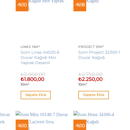
-%10
-%18
LINAS 16M²
PROJECT 10M²
2
Som Linas 44520-6
Som Project 32300-1
Duvar Kağıdı Mor
Duvar Kağıdı
Yaprak Desenli
₺
2.000,00
₺
2.750,00
Orijinal
Şu
Orijinal
Şu
₺
1.800,00
₺
2.250,00
fiyat:
andaki
fiyat:
andaki
10m²
10m²
₺2.000,00.
fiyat:
₺2.750,00.
fiyat:
00.
₺1.800,00.
₺2.250,00.
Sepete Ekle
Sepete Ekle
-%10
-%10