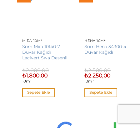
MIRA 10M²
HENA 10M²
Som Mira 10140-7
Som Hena 34300-4
Duvar Kağıdı
Duvar Kağıdı
Lacivert Sıva Desenli
₺
2.000,00
₺
2.500,00
Orijinal
Şu
Orijinal
Şu
₺
1.800,00
₺
2.250,00
fiyat:
andaki
fiyat:
andaki
10m²
10m²
₺2.000,00.
fiyat:
₺2.500,00.
fiyat:
00.
₺1.800,00.
₺2.250,00.
Sepete Ekle
Sepete Ekle