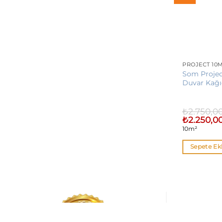
PROJECT 10
Som Projec
Duvar Kağı
₺
2.750,0
Orijinal
₺
2.250,0
fiyat:
10m²
₺2.750,00.
Sepete Ek