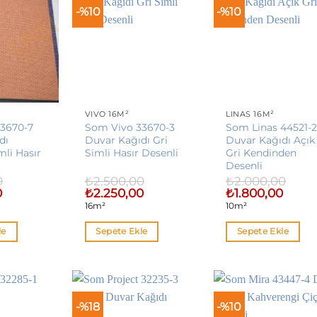
-%10
-%10
VIVO 16M²
LINAS 16M²
3670-7
Som Vivo 33670-3
Som Linas 44521-
dı
Duvar Kağıdı Gri
Duvar Kağıdı Açık
li Hasır
Simli Hasır Desenli
Gri Kendinden
Desenli
0
₺
2.500,00
₺
2.000,00
Şu
Orijinal
Şu
Orijinal
Şu
0
₺
2.250,00
₺
1.800,00
andaki
fiyat:
andaki
fiyat:
andaki
16m²
10m²
fiyat:
₺2.500,00.
fiyat:
₺2.000,00.
fiyat:
₺2.250,00.
₺2.250,00.
₺1.800,
le
Sepete Ekle
Sepete Ekle
-%18
-%10