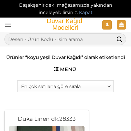
Başakşehir'deki mağazamızda yakından
inceleyebilirsiniz.
Kapat
İçeriğe
atla
Ara:
Ürünler “Koyu yeşil Duvar Kağıdı” olarak etiketlendi
MENÜ
Duka Linen dk.28333