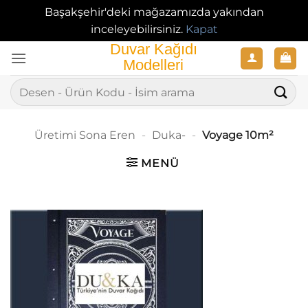
Başakşehir'deki mağazamızda yakından
inceleyebilirsiniz.
Kapat
İçeriğe
atla
Ara:
Üretimi Sona Eren
-
Duka-
-
Voyage 10m²
MENÜ