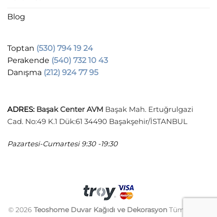
Blog
Toptan
(530) 794 19 24
Perakende
(540) 732 10 43
Danışma
(212) 924 77 95
ADRES
:
Başak Center AVM
Başak Mah. Ertuğrulgazi
Cad. No:49 K.1 Dük:61 34490 Başakşehir/İSTANBUL
Pazartesi-Cumartesi
9:30 -19:30
© 2026
Teoshome Duvar Kağıdı ve Dekorasyon
Tüm hakları