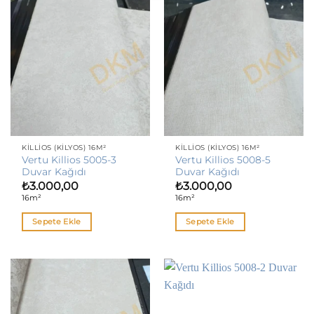
KILLIOS (KILYOS) 16M²
KILLIOS (KILYOS) 16M²
Vertu Killios 5005-3
Vertu Killios 5008-5
Duvar Kağıdı
Duvar Kağıdı
₺
3.000,00
₺
3.000,00
16m²
16m²
Sepete Ekle
Sepete Ekle