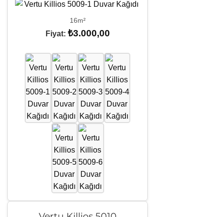
16m²
₺
3.000,00
Fiyat:
Vertu Killios 5010