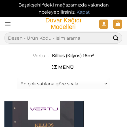
Başakşehir'deki mağazamızda yakından
inceleyebilirsiniz.
Kapat
İçeriğe
atla
Ara:
Vertu
-
Killios (Kilyos) 16m²
MENÜ