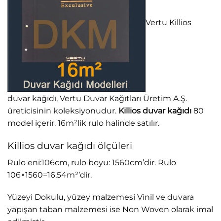
Vertu Killios
duvar kağıdı, Vertu Duvar Kağıtları Üretim A.Ş.
üreticisinin koleksiyonudur.
Killios
duvar kağıdı
80
model içerir. 16m²lik rulo halinde satılır.
Killios duvar kağıdı ölçüleri
Rulo eni:106cm, rulo boyu: 1560cm’dir. Rulo
106×1560=16,54m²’dir.
Yüzeyi Dokulu, yüzey malzemesi Vinil ve duvara
yapışan taban malzemesi ise Non Woven olarak imal