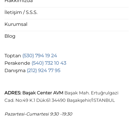
Hakkımızda
İletişim / S.S.S.
Kurumsal
Blog
Toptan
(530) 794 19 24
Perakende
(540) 732 10 43
Danışma
(212) 924 77 95
ADRES
:
Başak Center AVM
Başak Mah. Ertuğrulgazi
Cad. No:49 K.1 Dük:61 34490 Başakşehir/İSTANBUL
Pazartesi-Cumartesi
9:30 -19:30