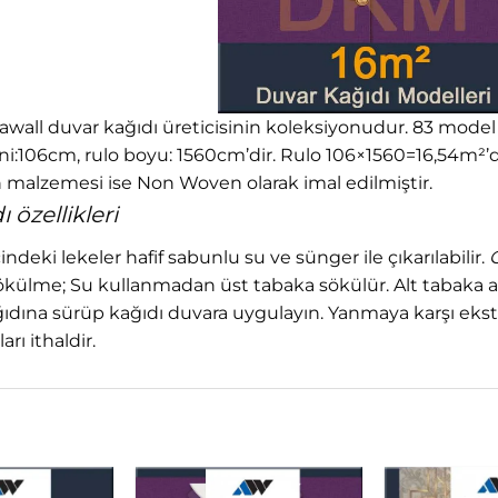
wall duvar kağıdı üreticisinin koleksiyonudur. 83 model içe
eni:106cm, rulo boyu: 1560cm’dir. Rulo 106×1560=16,54m²’
 malzemesi ise Non Woven olarak imal edilmiştir.
 özellikleri
cindeki lekeler hafif sabunlu su ve sünger ile çıkarılabilir.
G
ökülme; Su kullanmadan üst tabaka sökülür. Alt tabaka a
ağıdına sürüp kağıdı duvara uygulayın. Yanmaya karşı ekst
rı ithaldir.