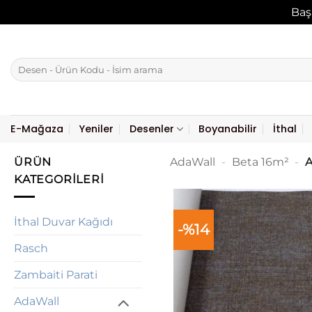
Baş
İçeriğe
atla
Ara:
E-Mağaza
Yeniler
Desenler
Boyanabilir
İthal
ÜRÜN
AdaWall
-
Beta 16m²
-
A
KATEGORILERI
İthal Duvar Kağıdı
-%14
Rasch
Zambaiti Parati
AdaWall