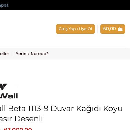
apat
₺
0,00
Giriş Yap / Üye Ol
eller
Yeriniz Nerede?
l Beta 1113-9 Duvar Kağıdı Koyu
asır Desenli
Orijinal
Şu