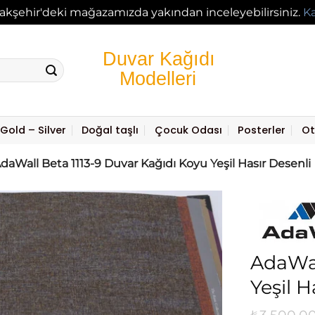
akşehir'deki mağazamızda yakından inceleyebilirsiniz.
K
Gold – Silver
Doğal taşlı
Çocuk Odası
Posterler
Ot
daWall Beta 1113-9 Duvar Kağıdı Koyu Yeşil Hasır Desenli
AdaWal
Yeşil H