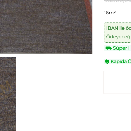
₺
3.500,0
16m²
IBAN ile ö
Ödeyeceğin
⛟
Süper Hı
🏘
Kapıda 