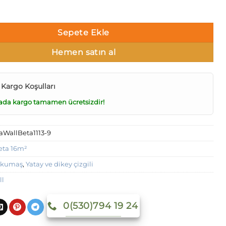
1113-9 Duvar Kağıdı Koyu Yeşil Hasır Desenli adet
Sepete Ekle
Hemen satın al
 Kargo Koşulları
ada kargo tamamen ücretsizdir!
aWallBeta1113-9
eta 16m²
 kumaş
,
Yatay ve dikey çizgili
ll
0(530)794 19 24