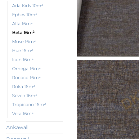
Ada Kids 10m²
Ephes 10m²
Alfa 16m²
Beta 16m²
Muse 16m²
Hue 16m²
Icon 16m²
Omega 16m²
Rococo 16m²
Roka 16m²
Seven 16m²
Tropicano 16m²
Vera 16m²
Ankawall