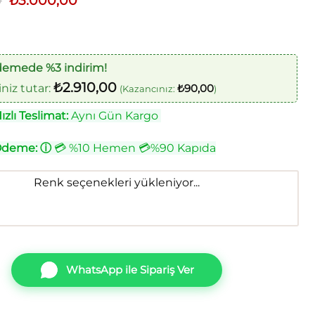
0
₺
3.000,00
fiyat:
andaki
₺3.500,00.
fiyat:
₺3.000,00.
demede %3 indirim!
₺
2.910,00
iz tutar:
₺
90,00
(Kazancınız:
)
zlı Teslimat:
Aynı Gün Kargo
Ödeme:
ⓘ
💳 %10 Hemen 💳%90 Kapıda
Renk seçenekleri yükleniyor...
WhatsApp ile Sipariş Ver