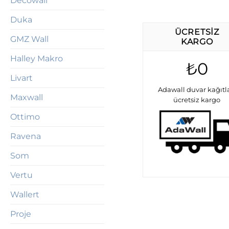
Decowall
Duka
ÜCRETSIZ
GMZ Wall
KARGO
Halley Makro
₺0
Livart
Adawall duvar kağıtl
Maxwall
ücretsiz kargo
Ottimo
Ravena
Som
Vertu
Wallert
Proje