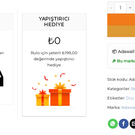
AdaWall Beta 
YAPIŞTIRICI
HEDIYE
₺0
📦 Adawall
arı
Rulo için yeterli ₺199,00
değerinde yapıştırıcı
🎉 Bu mark
hediye
Stok kodu:
Ad
Kategoriler:
B
Etiketler:
Düz
Marka:
Adawa