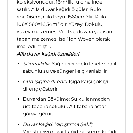
koleksiyonudur. 16m²lik rulo halinde
satılır. Alfa duvar kağıdı ölçüleri Rulo
eni:106cm, rulo boyu: 1560cm’dir. Rulo
106×1560=16,54m²’dir. Yüzeyi Dokulu,
yüzey malzemesi Vinil ve duvara yapışan
taban malzemesi ise Non Woven olarak
imal edilmiştir.
Alfa duvar kağıdı özellikleri
Silinebilirlik
; Yağ haricindeki lekeler hafif
sabunlu su ve sünger ile çıkarılabilir.
Gün ışığına direnci;
Işığa karşı çok iyi
direnç gösterir.
Duvardan Sökülme; Su kullanmadan
üst tabaka sökülür. Alt tabaka astar
görevi görür.
Duvar Kağıdı Yapıştırma Şekli;
Yapıştırıcıyı duvar kağıdına sürüp kağıdı