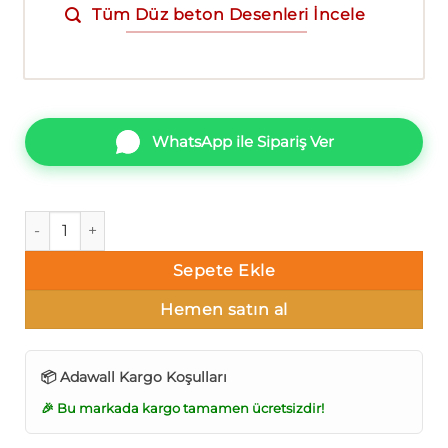
Tüm Düz beton Desenleri İncele
WhatsApp ile Sipariş Ver
AdaWall Alfa 3715-4 Düz beton Duvar Kağıdı 16m² adet
Sepete Ekle
Hemen satın al
📦 Adawall Kargo Koşulları
🎉 Bu markada kargo tamamen ücretsizdir!