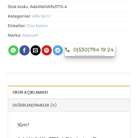
Stok kodu:
AdaWallAlfa3715-4
Kategoriler:
Alfa 16m²
Etiketler:
Düz beton
Marka:
Adawall
0(530)794 19 24
ÜRÜN AÇIKLAMASI
DEĞERLENDIRMELER (0)
16m²