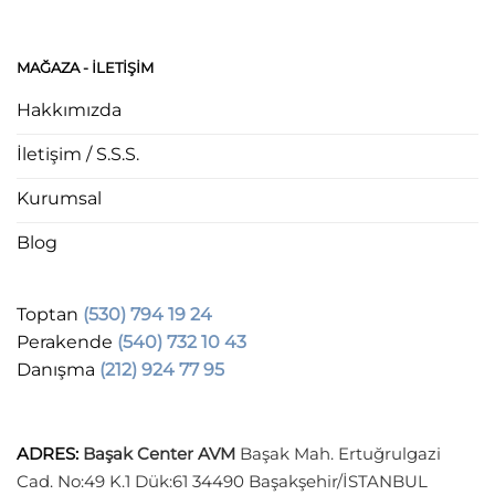
MAĞAZA - ILETIŞIM
Hakkımızda
İletişim / S.S.S.
Kurumsal
Blog
Toptan
(530) 794 19 24
Perakende
(540) 732 10 43
Danışma
(212) 924 77 95
ADRES
:
Başak Center AVM
Başak Mah. Ertuğrulgazi
Cad. No:49 K.1 Dük:61 34490 Başakşehir/İSTANBUL