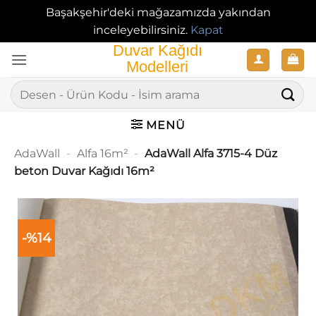
Başakşehir'deki mağazamızda yakından
inceleyebilirsiniz.
Kapat
İçeriğe
atla
Ara:
MENÜ
AdaWall
-
Alfa 16m²
-
AdaWall Alfa 3715-4 Düz
beton Duvar Kağıdı 16m²
-%14