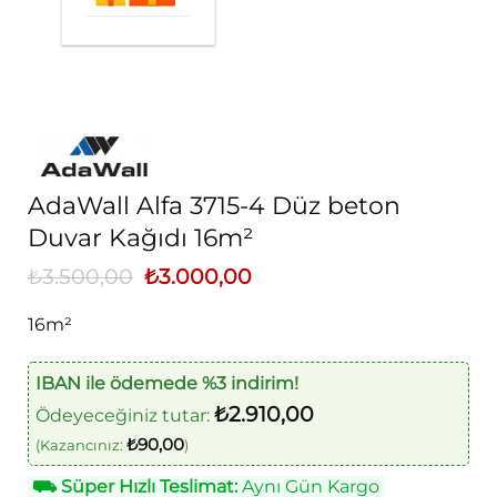
AdaWall Alfa 3715-4 Düz beton
Duvar Kağıdı 16m²
₺
3.500,00
Orijinal
₺
3.000,00
Şu
fiyat:
andaki
₺3.500,00.
fiyat:
16m²
₺3.000,00.
IBAN ile ödemede %3 indirim!
₺
2.910,00
Ödeyeceğiniz tutar:
₺
90,00
(Kazancınız:
)
⛟
Süper Hızlı Teslimat:
Aynı Gün Kargo