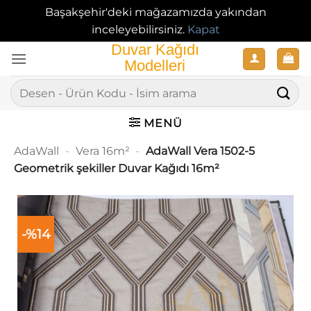
Başakşehir'deki mağazamızda yakından
inceleyebilirsiniz.
Kapat
İçeriğe
atla
Ara:
MENÜ
AdaWall
-
Vera 16m²
-
AdaWall Vera 1502-5
Geometrik şekiller Duvar Kağıdı 16m²
-%14