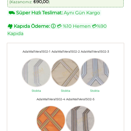
₺
90,00
(Kazancınız:
)
⛟
Süper Hızlı Teslimat:
Aynı Gün Kargo
🏘
Kapıda Ödeme:
ⓘ
💳 %10 Hemen 💳%90
Kapıda
AdaWallVera1502-1
AdaWallVera1502-2
AdaWallVera1502-3
Stokta
Stokta
Stokta
AdaWallVera1502-4
AdaWallVera1502-5