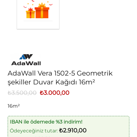
AdaWall Vera 1502-5 Geometrik
şekiller Duvar Kağıdı 16m²
₺
3.500,00
Orijinal
₺
3.000,00
Şu
fiyat:
andaki
₺3.500,00.
fiyat:
16m²
₺3.000,00.
IBAN ile ödemede %3 indirim!
₺
2.910,00
Ödeyeceğiniz tutar: