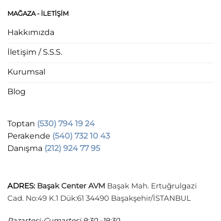
MAĞAZA - ILETIŞIM
Hakkımızda
İletişim / S.S.S.
Kurumsal
Blog
Toptan
(530) 794 19 24
Perakende
(540) 732 10 43
Danışma
(212) 924 77 95
ADRES
:
Başak Center AVM
Başak Mah. Ertuğrulgazi
Cad. No:49 K.1 Dük:61 34490 Başakşehir/İSTANBUL
Pazartesi-Cumartesi
9:30 -19:30