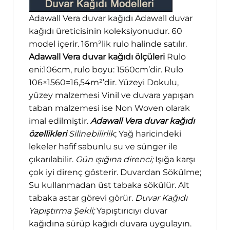
Adawall Vera duvar kağıdı Adawall duvar
kağıdı üreticisinin koleksiyonudur. 60
model içerir. 16m²lik rulo halinde satılır.
Adawall Vera duvar kağıdı ölçüleri
Rulo
eni:106cm, rulo boyu: 1560cm’dir. Rulo
106×1560=16,54m²’dir. Yüzeyi Dokulu,
yüzey malzemesi Vinil ve duvara yapışan
taban malzemesi ise Non Woven olarak
imal edilmiştir.
Adawall Vera duvar kağıdı
özellikleri
Silinebilirlik
; Yağ haricindeki
lekeler hafif sabunlu su ve sünger ile
çıkarılabilir.
Gün ışığına direnci;
Işığa karşı
çok iyi direnç gösterir. Duvardan Sökülme;
Su kullanmadan üst tabaka sökülür. Alt
tabaka astar görevi görür.
Duvar Kağıdı
Yapıştırma Şekli;
Yapıştırıcıyı duvar
kağıdına sürüp kağıdı duvara uygulayın.