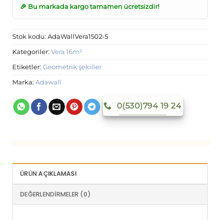
🎉 Bu markada kargo tamamen ücretsizdir!
Stok kodu:
AdaWallVera1502-5
Kategoriler:
Vera 16m²
Etiketler:
Geometrik şekiller
Marka:
Adawall
0(530)794 19 24
ÜRÜN AÇIKLAMASI
DEĞERLENDIRMELER (0)