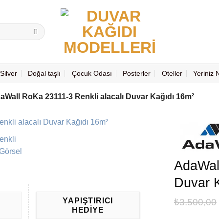
Silver
Doğal taşlı
Çocuk Odası
Posterler
Oteller
Yeriniz
aWall RoKa 23111-3 Renkli alacalı Duvar Kağıdı 16m²
AdaWall
Duvar 
YAPIŞTIRICI
₺
3.500,00
HEDIYE