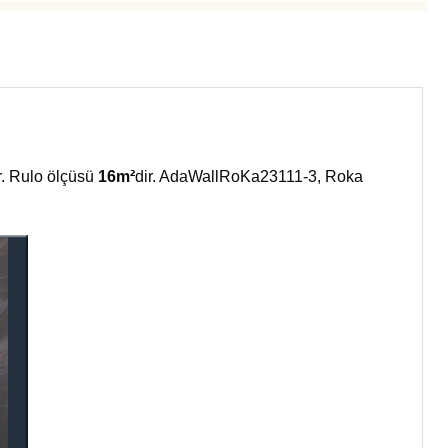
r. Rulo ölçüsü
16m²
dir. AdaWallRoKa23111-3, Roka