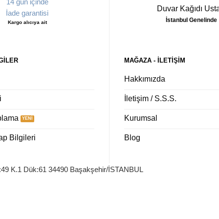
14 gün içinde
Duvar Kağıdı Usta
İade garantisi
İstanbul Genelinde
Kargo alıcıya ait
GILER
MAĞAZA - ILETIŞIM
Hakkımızda
i
İletişim / S.S.S.
plama
Kurumsal
 Bilgileri
Blog
o:49 K.1 Dük:61 34490 Başakşehir/İSTANBUL