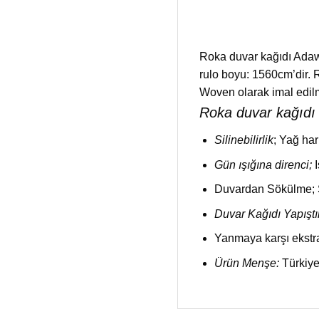
Roka duvar kağıdı Adawal
rulo boyu: 1560cm’dir.
Woven olarak imal edilmi
Roka duvar kağıdı ö
Silinebilirlik
; Yağ har
Gün ışığına direnci;
Duvardan Sökülme; Su
Duvar Kağıdı Yapıştı
Yanmaya karşı ekstra
Ürün Menşe:
Türkiye.