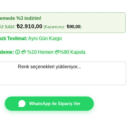
₺3.000,00.
demede %3 indirim!
₺
2.910,00
z tutar:
₺
90,00
(Kazancınız:
)
zlı Teslimat:
Aynı Gün Kargo
Ödeme:
ⓘ
💳 %10 Hemen 💳%90 Kapıda
Renk seçenekleri yükleniyor...
WhatsApp ile Sipariş Ver
23111-3 Renkli alacalı Duvar Kağıdı 16m² adet