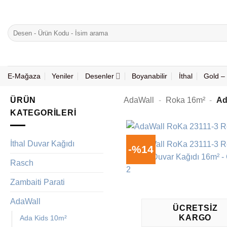
İçeriğe
atla
Ara:
E-Mağaza
Yeniler
Desenler
Boyanabilir
İthal
Gold – 
ÜRÜN
AdaWall
-
Roka 16m²
-
Ad
KATEGORILERI
İthal Duvar Kağıdı
-%14
Rasch
Zambaiti Parati
AdaWall
ÜCRETSIZ
KARGO
Ada Kids 10m²