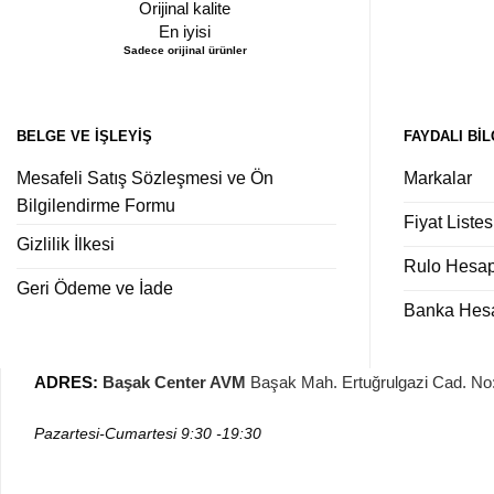
Orijinal kalite
En iyisi
Sadece orijinal ürünler
BELGE VE İŞLEYIŞ
FAYDALI BIL
Mesafeli Satış Sözleşmesi ve Ön
Markalar
Bilgilendirme Formu
Fiyat Listes
Gizlilik İlkesi
Rulo Hesa
Geri Ödeme ve İade
Banka Hesap
ADRES
:
Başak Center AVM
Başak Mah. Ertuğrulgazi Cad. N
Pazartesi-Cumartesi
9:30 -19:30