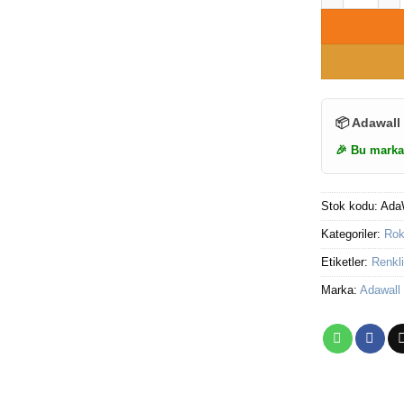
📦 Adawall
🎉 Bu marka
Stok kodu:
Ada
Kategoriler:
Rok
Etiketler:
Renkli
Marka:
Adawall