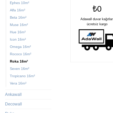
Ephes 10m²
₺0
Alfa 16m²
Beta 16m²
Adawall duvar kağıtlar
ücretsiz kargo
Muse 16m²
Hue 16m²
Icon 16m²
Omega 16m²
Rococo 16m²
Roka 16m²
Seven 16m²
Tropicano 16m²
Vera 16m²
Ankawall
Decowall