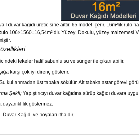
l duvar kağıdı üreticisine aittir. 65 model içerir. 16m²lik rulo h
 Rulo 106×1560=16,54m²’dir. Yüzeyi Dokulu, yüzey malzemesi V
ştir.
zellikleri
icindeki lekeler hafif sabunlu su ve sünger ile çıkarılabilir.
Işığa karşı çok iyi direnç gösterir.
 kullanmadan üst tabaka sökülür. Alt tabaka astar görevi görür
rma Şekli;
Yapıştırıcıyı duvar kağıdına sürüp kağıdı duvara uygu
 dayanıklılık göstermez.
 Duvar Kağıdı ve boyaları ithaldir.