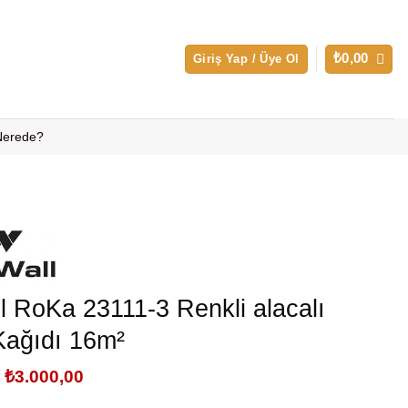
₺
0,00
Giriş Yap / Üye Ol
 Nerede?
 RoKa 23111-3 Renkli alacalı
Kağıdı 16m²
Orijinal
Şu
₺
3.000,00
fiyat:
andaki
₺3.500,00.
fiyat: