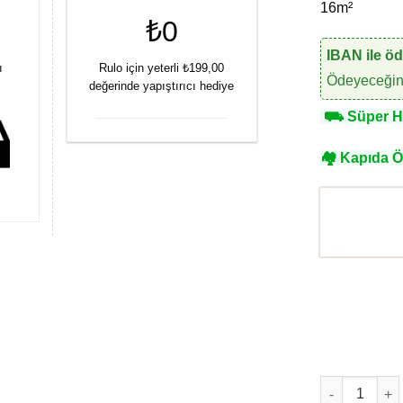
16m²
₺0
IBAN ile ö
ı
Rulo için yeterli ₺199,00
Ödeyeceğini
değerinde yapıştırıcı hediye
⛟
Süper Hı
🏘
Kapıda 
AdaWall RoKa 