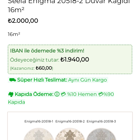
Seela Enigma 20518-2 Duvar Kağıdı
16m²
₺
2.000,00
16m²
IBAN ile ödemede %3 indirim!
₺
1.940,00
Ödeyeceğiniz tutar:
₺
60,00
(Kazancınız:
)
⛟
Süper Hızlı Teslimat:
Aynı Gün Kargo
🏘
Kapıda Ödeme:
ⓘ
💳 %10 Hemen 💳%90
Kapıda
Enigma16-20518-1
Enigma16-20518-2
Enigma16-20518-3