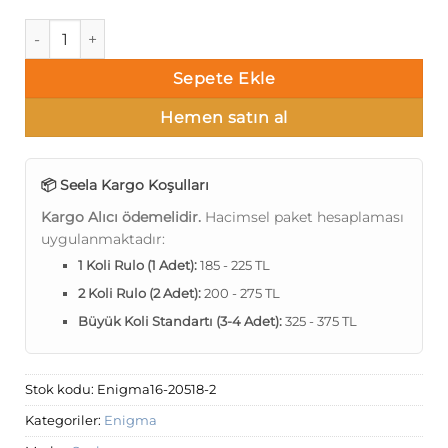
Seela Enigma 20518-2 Duvar Kağıdı 16m² adet
Sepete Ekle
Hemen satın al
📦 Seela Kargo Koşulları
Kargo Alıcı ödemelidir.
Hacimsel paket hesaplaması
uygulanmaktadır:
1 Koli Rulo (1 Adet):
185 - 225 TL
2 Koli Rulo (2 Adet):
200 - 275 TL
Büyük Koli Standartı (3-4 Adet):
325 - 375 TL
Stok kodu:
Enigma16-20518-2
Kategoriler:
Enigma