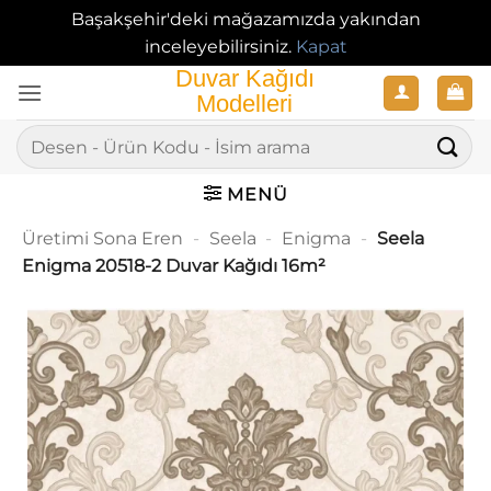
Başakşehir'deki mağazamızda yakından
inceleyebilirsiniz.
Kapat
İçeriğe
atla
Ara:
MENÜ
Üretimi Sona Eren
-
Seela
-
Enigma
-
Seela
Enigma 20518-2 Duvar Kağıdı 16m²