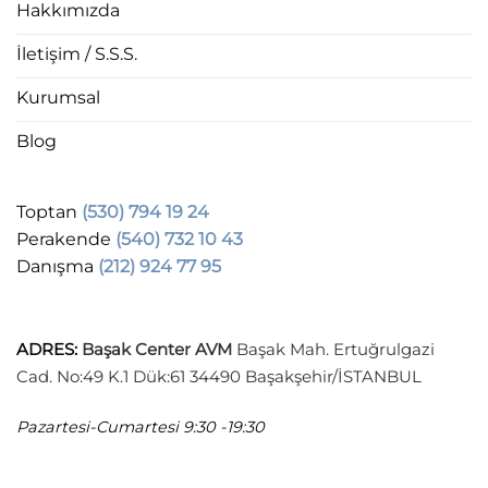
Hakkımızda
İletişim / S.S.S.
Kurumsal
Blog
Toptan
(530) 794 19 24
Perakende
(540) 732 10 43
Danışma
(212) 924 77 95
ADRES
:
Başak Center AVM
Başak Mah. Ertuğrulgazi
Cad. No:49 K.1 Dük:61 34490 Başakşehir/İSTANBUL
Pazartesi-Cumartesi
9:30 -19:30