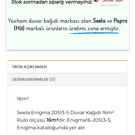
Stok sormadan sipariş vermeyiniz.
Yasham duvar kağıdı markası olan
Seela
ve
Papro
(Hit)
markalı ürünlerin
üretimi sona ermiştir.
ÜRÜN AÇIKLAMASI
DEĞERLENDIRMELER (0)
16m²
Seela Enigma 20513-5 Duvar Kağıdı 16m²
Rulo ölçüsü
16m²
dir. Enigma16-20513-5,
Enigma kataloğunda yer alır.