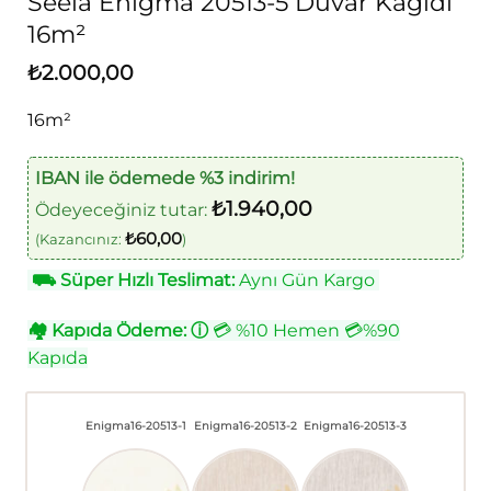
Seela Enigma 20513-5 Duvar Kağıdı
16m²
₺
2.000,00
16m²
IBAN ile ödemede %3 indirim!
₺
1.940,00
Ödeyeceğiniz tutar:
₺
60,00
(Kazancınız:
)
⛟
Süper Hızlı Teslimat:
Aynı Gün Kargo
🏘
Kapıda Ödeme:
ⓘ
💳 %10 Hemen 💳%90
Kapıda
Enigma16-20513-1
Enigma16-20513-2
Enigma16-20513-3