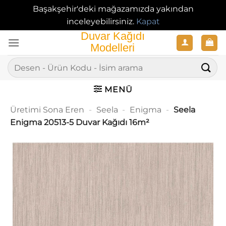
Başakşehir'deki mağazamızda yakından
inceleyebilirsiniz.
Kapat
İçeriğe
atla
Ara:
MENÜ
Üretimi Sona Eren
-
Seela
-
Enigma
-
Seela
Enigma 20513-5 Duvar Kağıdı 16m²