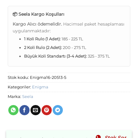
📦 Seela Kargo Koşulları
Kargo Alıcı ödemelidir.
Hacimsel paket hesaplaması
uygulanmaktadır:
1 Koli Rulo (1 Adet):
185 - 225 TL
2 Koli Rulo (2 Adet):
200 - 275 TL
Büyük Koli Standartı (3-4 Adet):
325 - 375 TL
Stok kodu:
Enigma16-20513-5
Kategoriler:
Enigma
Marka:
Seela
Stok Sor