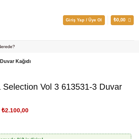
₺
0,00
Giriş Yap / Üye Ol
 Nerede?
 Duvar Kağıdı
Selection Vol 3 613531-3 Duvar
Orijinal
Şu
₺
2.100,00
fiyat:
andaki
₺2.500,00.
fiyat:
₺2.100,00.