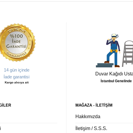
14 gün içinde
Duvar Kağıdı Usta
İade garantisi
İstanbul Genelinde
Kargo alıcıya ait
GILER
MAĞAZA - ILETIŞIM
Hakkımızda
i
İletişim / S.S.S.