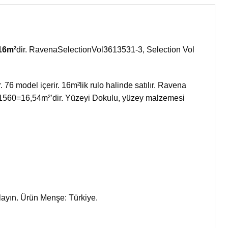
16m²
dir. RavenaSelectionVol3613531-3, Selection Vol
76 model içerir. 16m²lik rulo halinde satılır. Ravena
6×1560=16,54m²’dir. Yüzeyi Dokulu, yüzey malzemesi
ulayın. Ürün Menşe: Türkiye.