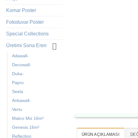
Komar Poster
Fotoduvar Poster
Special Collections
Üretimi Sona Eren
Adawall-
Decowall-
Duka-
Papro
Seela
Ankawall-
Vertu
Makro Mix 16m²
Genesis 16m²
ÜRÜN AÇIKLAMASI
DEĞ
Reflection