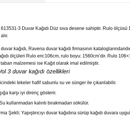
 613531-3 Duvar Kağıdı Düz sıva desene sahiptir. Rulo ölçüsü
lır.
uvar kağıdı, Ravena duvar kağıdı firmasının kataloglarındandır. 
kağıdı ölçüleri Rulo eni:106cm, rulo boyu: 1560cm’dir. Rulo 10
taban malzemesi ise Kağıt olarak imal edilmiştir.
l 3 duvar kağıdı özellikleri
ricindeki lekeler hafif sabunlu su ve sünger ile çıkarılabilir.
şığa karşı iyi direnç gösterir.
u kullanmadan kalıntı bırakmadan sökülür.
rma Şekli; Yapıştırıcıyı duvar kağıdına sürüp kağıdı duvara uyg