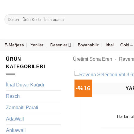
İçeriğe
atla
Ara:
E-Mağaza
Yeniler
Desenler
Boyanabilir
İthal
Gold – 
ÜRÜN
Üretimi Sona Eren
-
Raven
KATEGORILERI
İthal Duvar Kağıdı
-%16
YA
Rasch
Zambaiti Parati
Her bir ru
AdaWall
Ankawall