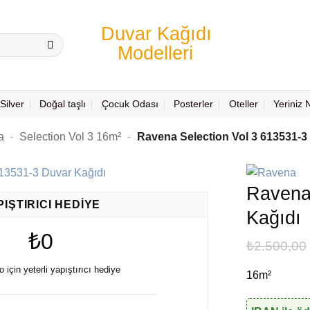
Silver
Doğal taşlı
Çocuk Odası
Posterler
Oteller
Yeriniz
a
-
Selection Vol 3 16m²
-
Ravena Selection Vol 3 613531-3
Ravena 
PIŞTIRICI HEDIYE
Kağıdı
₺0
₺
2.500,00
lo için yeterli yapıştırıcı hediye
16m²