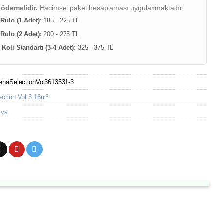
 ödemelidir.
Hacimsel paket hesaplaması uygulanmaktadır:
 Rulo (1 Adet):
185 - 225 TL
 Rulo (2 Adet):
200 - 275 TL
Koli Standartı (3-4 Adet):
325 - 375 TL
enaSelectionVol3613531-3
ection Vol 3 16m²
ıva