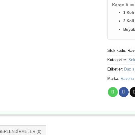
Kargo Alıcı
1 Koli
2 Koli
Büyük 
Stok kodu:
Rav
Kategoriler:
Sel
Etiketler:
Düz s
Marka:
Ravena
ERLENDIRMELER (0)