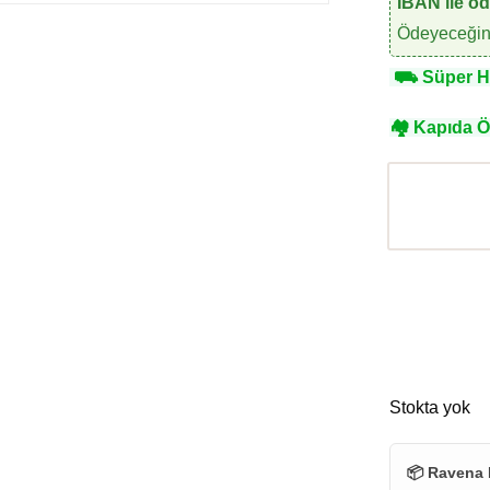
IBAN ile ö
Ödeyeceğini
⛟
Süper Hı
🏘
Kapıda 
Stokta yok
📦 Ravena 