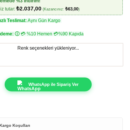
demede %3 indirim!
₺
2.037,00
z tutar:
₺
63,00
(Kazancınız:
)
zlı Teslimat:
Aynı Gün Kargo
Ödeme:
ⓘ
💳 %10 Hemen 💳%90 Kapıda
Renk seçenekleri yükleniyor...
WhatsApp ile Sipariş Ver
Kargo Koşulları