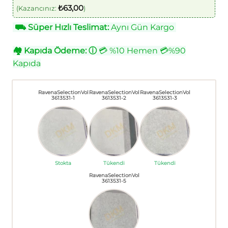
₺
63,00
(Kazancınız:
)
⛟
Süper Hızlı Teslimat:
Aynı Gün Kargo
🏘
Kapıda Ödeme:
ⓘ
💳 %10 Hemen 💳%90
Kapıda
RavenaSelectionVol
RavenaSelectionVol
RavenaSelectionVol
3613531-1
3613531-2
3613531-3
Stokta
Tükendi
Tükendi
RavenaSelectionVol
3613531-5