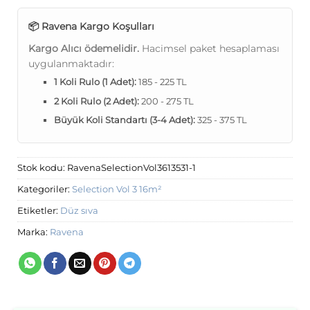
📦 Ravena Kargo Koşulları
Kargo Alıcı ödemelidir.
Hacimsel paket hesaplaması
uygulanmaktadır:
1 Koli Rulo (1 Adet):
185 - 225 TL
2 Koli Rulo (2 Adet):
200 - 275 TL
Büyük Koli Standartı (3-4 Adet):
325 - 375 TL
Stok kodu:
RavenaSelectionVol3613531-1
Kategoriler:
Selection Vol 3 16m²
Etiketler:
Düz sıva
Marka:
Ravena