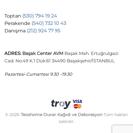
Toptan
(530) 794 19 24
Perakende
(540) 732 10 43
Danışma
(212) 924 77 95
ADRES
:
Başak Center AVM
Başak Mah. Ertuğrulgazi
Cad. No:49 K.1 Dük:61 34490 Başakşehir/İSTANBUL
Pazartesi-Cumartesi
9:30 -19:30
© 2026
Teoshome Duvar Kağıdı ve Dekorasyon
Tüm hakları
saklıdır.