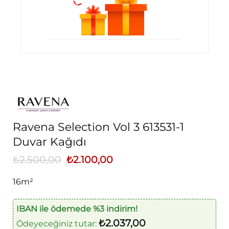
Ravena Selection Vol 3 613531-1
Duvar Kağıdı
₺
2.500,00
Orijinal
₺
2.100,00
Şu
fiyat:
andaki
₺2.500,00.
fiyat:
16m²
₺2.100,00.
IBAN ile ödemede %3 indirim!
₺
2.037,00
Ödeyeceğiniz tutar: