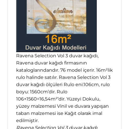
Ravena Selection Vol 3 duvar kağıdı,
Ravena duvar kağıdı firmasının
kataloglarındandır. 76 model içerir. 16m²lik
rulo halinde satılır. Ravena Selection Vol 3
duvar kağıdı ölçüleri Rulo eni:106cm, rulo
boyu: 1560cm’dir. Rulo
106×1560=16,54m²’dir. Yüzeyi Dokulu,
yüzey malzemesi Vinil ve duvara yapışan
taban malzemesi ise Kağıt olarak imal
edilmiştir.
Ravena Selection Vol 3 duvar kağıdı