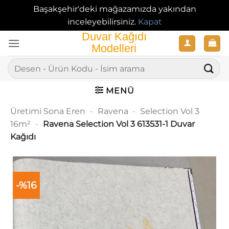
Başakşehir'deki mağazamızda yakından
inceleyebilirsiniz.
Kapat
İçeriğe
atla
Ara:
MENÜ
Üretimi Sona Eren
-
Ravena
-
Selection Vol 3
16m²
-
Ravena Selection Vol 3 613531-1 Duvar
Kağıdı
-%16