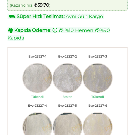
₺
59,70
(Kazancınız:
)
⛟
Süper Hızlı Teslimat:
Aynı Gün Kargo
🏘
Kapıda Ödeme:
ⓘ
💳 %10 Hemen 💳%90
Kapıda
Evo-23227-1
Evo-23227-2
Evo-23227-3
Tükendi
Stokta
Tükendi
Evo-23227-4
Evo-23227-5
Evo-23227-6