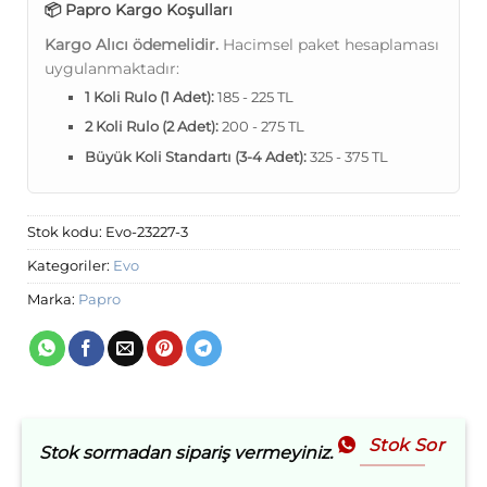
📦 Papro Kargo Koşulları
Kargo Alıcı ödemelidir.
Hacimsel paket hesaplaması
uygulanmaktadır:
1 Koli Rulo (1 Adet):
185 - 225 TL
2 Koli Rulo (2 Adet):
200 - 275 TL
Büyük Koli Standartı (3-4 Adet):
325 - 375 TL
Stok kodu:
Evo-23227-3
Kategoriler:
Evo
Marka:
Papro
Stok Sor
Stok sormadan sipariş vermeyiniz.