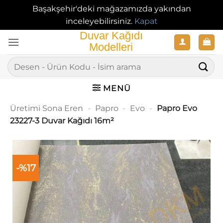
Başakşehir'deki mağazamızda yakından
inceleyebilirsiniz.
Kapat
İçeriğe
atla
Ara:
MENÜ
Üretimi Sona Eren
-
Papro
-
Evo
-
Papro Evo
23227-3 Duvar Kağıdı 16m²
-%17