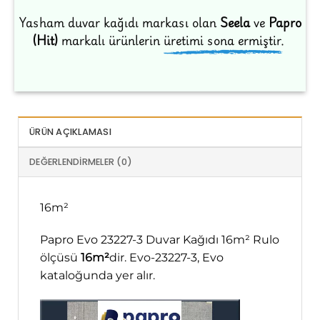
Yasham duvar kağıdı markası olan
Seela
ve
Papro
(Hit)
markalı ürünlerin
üretimi sona ermiştir.
ÜRÜN AÇIKLAMASI
DEĞERLENDIRMELER (0)
16m²
Papro Evo 23227-3 Duvar Kağıdı 16m² Rulo
ölçüsü
16m²
dir. Evo-23227-3, Evo
kataloğunda yer alır.