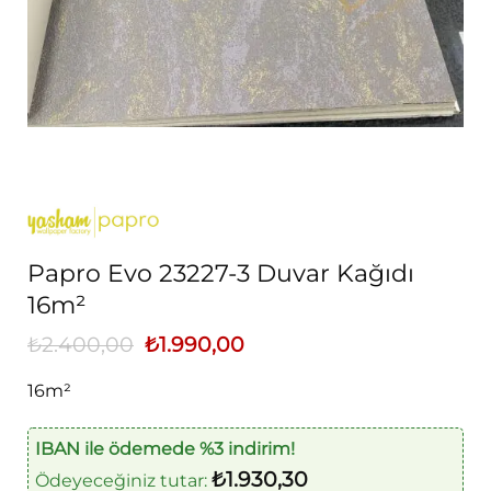
Papro Evo 23227-3 Duvar Kağıdı
16m²
₺
2.400,00
Orijinal
₺
1.990,00
Şu
fiyat:
andaki
₺2.400,00.
fiyat:
16m²
₺1.990,00.
IBAN ile ödemede %3 indirim!
₺
1.930,30
Ödeyeceğiniz tutar: