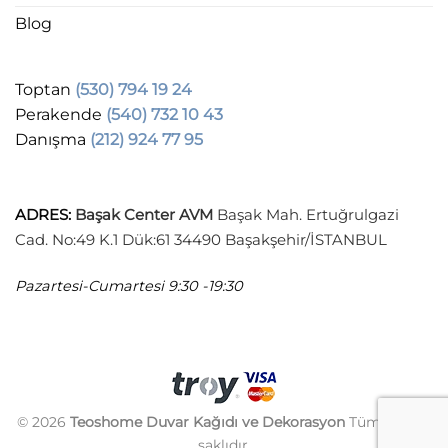
Blog
Toptan
(530) 794 19 24
Perakende
(540) 732 10 43
Danışma
(212) 924 77 95
ADRES
:
Başak Center AVM
Başak Mah. Ertuğrulgazi
Cad. No:49 K.1 Dük:61 34490 Başakşehir/İSTANBUL
Pazartesi-Cumartesi
9:30 -19:30
© 2026
Teoshome Duvar Kağıdı ve Dekorasyon
Tüm hakları
saklıdır.