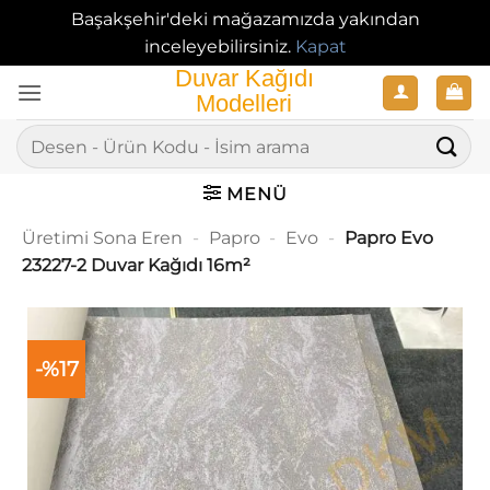
Başakşehir'deki mağazamızda yakından
inceleyebilirsiniz.
Kapat
İçeriğe
atla
Ara:
MENÜ
Üretimi Sona Eren
-
Papro
-
Evo
-
Papro Evo
23227-2 Duvar Kağıdı 16m²
-%17