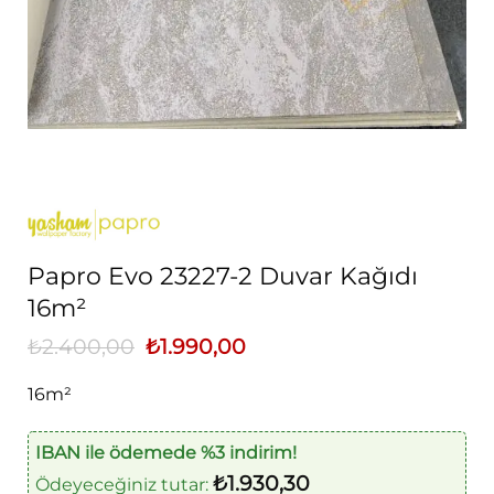
Papro Evo 23227-2 Duvar Kağıdı
16m²
₺
2.400,00
Orijinal
₺
1.990,00
Şu
fiyat:
andaki
₺2.400,00.
fiyat:
16m²
₺1.990,00.
IBAN ile ödemede %3 indirim!
₺
1.930,30
Ödeyeceğiniz tutar: