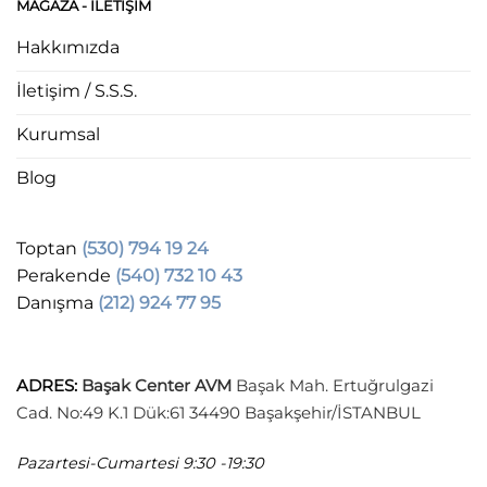
MAĞAZA - ILETIŞIM
Hakkımızda
İletişim / S.S.S.
Kurumsal
Blog
Toptan
(530) 794 19 24
Perakende
(540) 732 10 43
Danışma
(212) 924 77 95
ADRES
:
Başak Center AVM
Başak Mah. Ertuğrulgazi
Cad. No:49 K.1 Dük:61 34490 Başakşehir/İSTANBUL
Pazartesi-Cumartesi
9:30 -19:30