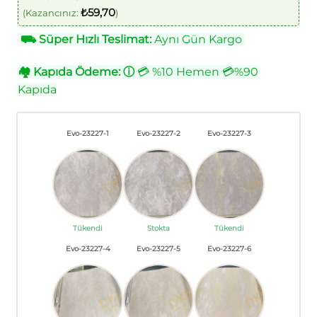
₺
59,70
(Kazancınız:
)
⛟
Süper Hızlı Teslimat:
Aynı Gün Kargo
🏘
Kapıda Ödeme:
ⓘ
💳 %10 Hemen 💳%90
Kapıda
Evo-23227-1
Evo-23227-2
Evo-23227-3
Tükendi
Stokta
Tükendi
Evo-23227-4
Evo-23227-5
Evo-23227-6