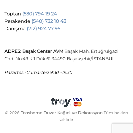
Toptan
(530) 794 19 24
Perakende
(540) 732 10 43
Danışma
(212) 924 77 95
ADRES
:
Başak Center AVM
Başak Mah. Ertuğrulgazi
Cad. No:49 K.1 Dük:61 34490 Başakşehir/İSTANBUL
Pazartesi-Cumartesi
9:30 -19:30
© 2026
Teoshome Duvar Kağıdı ve Dekorasyon
Tüm hakları
saklıdır.