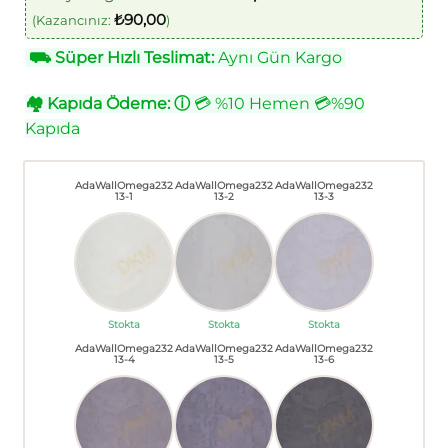
₺
90,00
(Kazancınız:
)
⛟
Süper Hızlı Teslimat:
Aynı Gün Kargo
🏘
Kapıda Ödeme:
ⓘ
💳 %10 Hemen 💳%90
Kapıda
AdaWallOmega232
AdaWallOmega232
AdaWallOmega232
13-1
13-2
13-3
Stokta
Stokta
Stokta
AdaWallOmega232
AdaWallOmega232
AdaWallOmega232
13-4
13-5
13-6