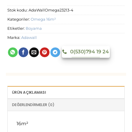
Stok kodu:
AdaWallOmega23213-4
Kategoriler:
Omega 16m²
Etiketler:
Boyama
Marka:
Adawall
0(530)794 19 24
ÜRÜN AÇIKLAMASI
DEĞERLENDIRMELER (0)
16m²