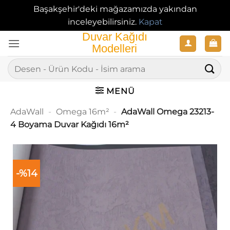
Başakşehir'deki mağazamızda yakından
inceleyebilirsiniz.
Kapat
İçeriğe
atla
Ara:
MENÜ
AdaWall
-
Omega 16m²
-
AdaWall Omega 23213-
4 Boyama Duvar Kağıdı 16m²
-%14