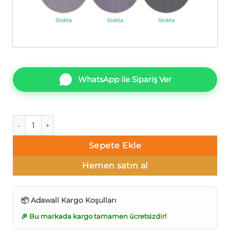
Stokta
Stokta
Stokta
WhatsApp ile Sipariş Ver
AdaWall Omega 23213-4 Boyama Duvar Kağıdı 16m² adet
Sepete Ekle
Hemen satın al
📦 Adawall Kargo Koşulları
🎉 Bu markada kargo tamamen ücretsizdir!