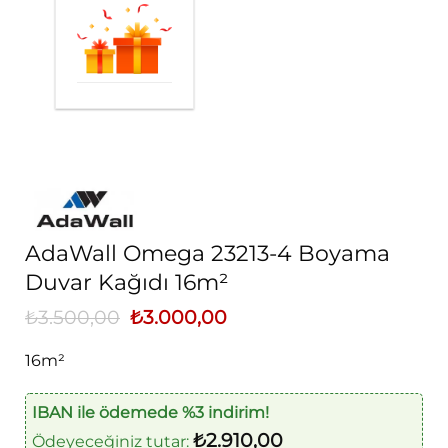
AdaWall Omega 23213-4 Boyama
Duvar Kağıdı 16m²
₺
3.500,00
Orijinal
₺
3.000,00
Şu
fiyat:
andaki
₺3.500,00.
fiyat:
16m²
₺3.000,00.
IBAN ile ödemede %3 indirim!
₺
2.910,00
Ödeyeceğiniz tutar: