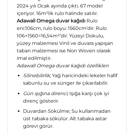
2024 yılı Ocak ayında çıktı. 67 model
içeriyor. 16m²lik rulo halinde satılır.
Adawall Omega duvar kağıdı
Rulo
eni:106cm, rulo boyu: 1560cm’dir. Rulo
106×1560=16,54m²’dir. Yüzeyi Dokulu,
yüzey malzemesi Vinil ve duvara yapışan
taban malzemesi ise Non Woven olarak
imal edilmiştir.
Adawall Omega duvar kağıdı özellikleri
Silinebilirlik
; Yağ haricindeki lekeler hafif
sabunlu su ve sünger ile çıkarılabilir.
Gün ışığına direnci;
Işığa karşı çok iyi
direnç gösterir.
Duvardan Sökülme; Su kullanmadan
üst tabaka sökülür. Alt tabaka astar
görevi görür.