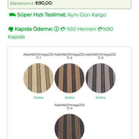
₺
90,00
(Kazancınız:
)
⛟
Süper Hızlı Teslimat:
Aynı Gün Kargo
🏘
Kapıda Ödeme:
ⓘ
💳 %10 Hemen 💳%90
Kapıda
AdaWallOmega232
AdaWallOmega232
AdaWallOmega232
11-1
11-2
11-3
Stokta
Stokta
Stokta
AdaWallOmega232
11-4