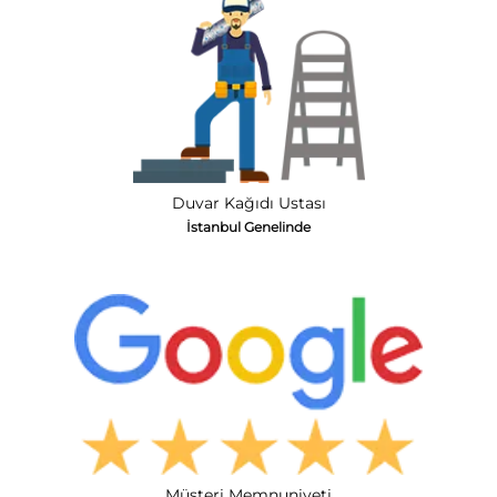
Duvar Kağıdı Ustası
İstanbul Genelinde
Müşteri Memnuniyeti