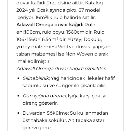
duvar kağıdı üreticisine aittir. Katalog
2024 yılı Ocak ayında çıktı. 67 model
içeriyor. 16m²lik rulo halinde satılır.
Adawall Omega duvar kağıdı
Rulo
eni:106cm, rulo boyu: 1560cm’dir. Rulo
106×1560=16,54m²’dir. Yüzeyi Dokulu,
yüzey malzemesi Vinil ve duvara yapışan
taban malzemesi ise Non Woven olarak
imal edilmiştir.
Adawall Omega duvar kağıdı özellikleri
Silinebilirlik
; Yağ haricindeki lekeler hafif
sabunlu su ve sünger ile çıkarılabilir.
Gün ışığına direnci;
Işığa karşı çok iyi
direnç gösterir.
Duvardan Sökülme; Su kullanmadan
üst tabaka sökülür. Alt tabaka astar
görevi görür.