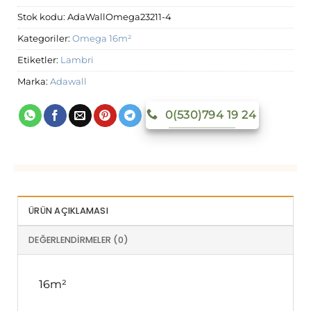
Stok kodu:
AdaWallOmega23211-4
Kategoriler:
Omega 16m²
Etiketler:
Lambri
Marka:
Adawall
0(530)794 19 24
ÜRÜN AÇIKLAMASI
DEĞERLENDIRMELER (0)
16m²