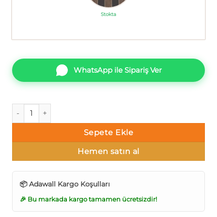
Stokta
WhatsApp ile Sipariş Ver
AdaWall Omega 23211-4 Lambri desenli Duvar Kağıdı 16m² a
Sepete Ekle
Hemen satın al
📦 Adawall Kargo Koşulları
🎉 Bu markada kargo tamamen ücretsizdir!