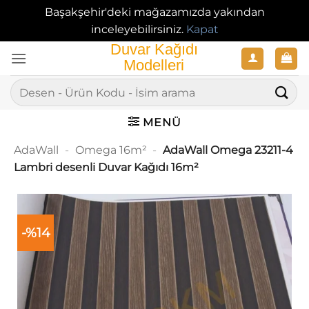
Başakşehir'deki mağazamızda yakından
inceleyebilirsiniz.
Kapat
İçeriğe
atla
Ara:
MENÜ
AdaWall
-
Omega 16m²
-
AdaWall Omega 23211-4
Lambri desenli Duvar Kağıdı 16m²
-%14