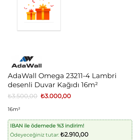
AdaWall Omega 23211-4 Lambri
desenli Duvar Kağıdı 16m²
₺
3.500,00
Orijinal
₺
3.000,00
Şu
fiyat:
andaki
₺3.500,00.
fiyat:
16m²
₺3.000,00.
IBAN ile ödemede %3 indirim!
₺
2.910,00
Ödeyeceğiniz tutar: