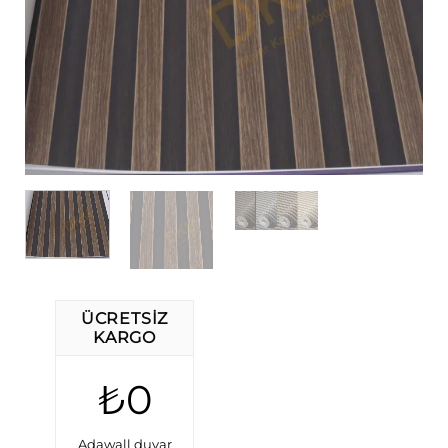
ÜCRETSIZ
KARGO
₺0
Adawall duvar