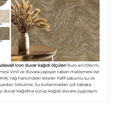
dawall Icon duvar kağıdı ölçüleri
Rulo eni:106cm,
mesi Vinil ve duvara yapışan taban malzemesi ise
irlik
; Yağ haricindeki lekeler hafif sabunlu su ve
. Duvardan Sökülme; Su kullanmadan üst tabaka
ıyı duvar kağıdına sürüp kağıdı duvara uygulayın.