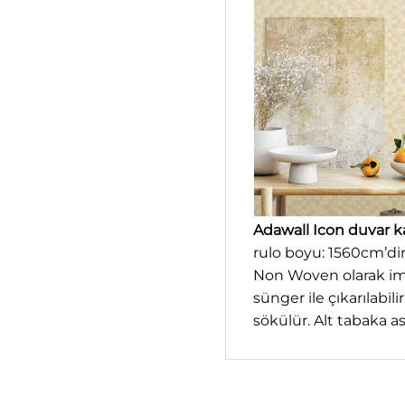
Adawall Icon duvar k
rulo boyu: 1560cm’di
Non Woven olarak ima
sünger ile çıkarılabilir
sökülür. Alt tabaka a