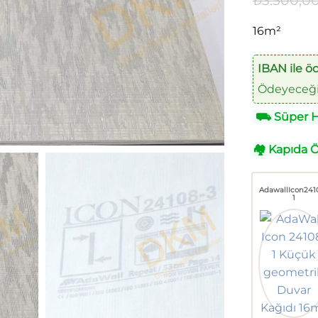
₺
3.500,0
16m²
IBAN ile ö
Ödeyeceğin
⛟
Süper Hı
🏘
Kapıda 
AdawallIcon241
1