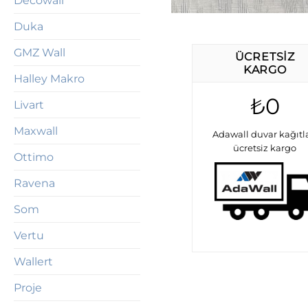
Decowall
Duka
GMZ Wall
ÜCRETSIZ
KARGO
Halley Makro
₺0
Livart
Maxwall
Adawall duvar kağıtl
ücretsiz kargo
Ottimo
Ravena
Som
Vertu
Wallert
Proje