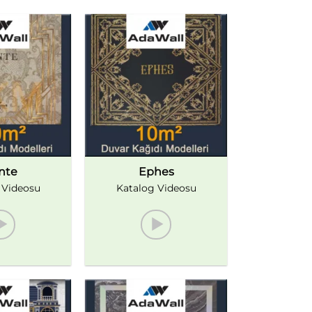
nte
Ephes
 Videosu
Katalog Videosu