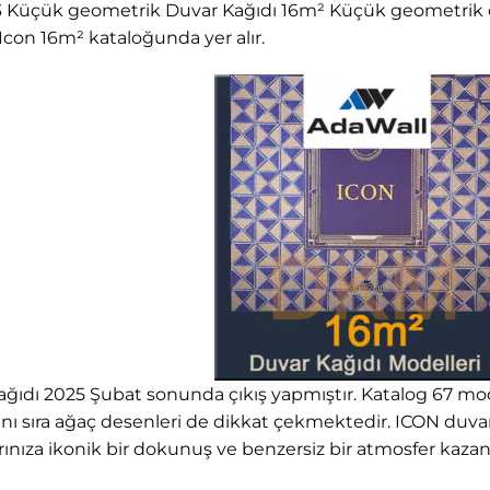
3 Küçük geometrik Duvar Kağıdı 16m² Küçük geometrik d
Icon 16m² kataloğunda yer alır.
ğıdı 2025 Şubat sonunda çıkış yapmıştır. Katalog 67 model
 sıra ağaç desenleri de dikkat çekmektedir. ICON duvar k
ınıza ikonik bir dokunuş ve benzersiz bir atmosfer kazand