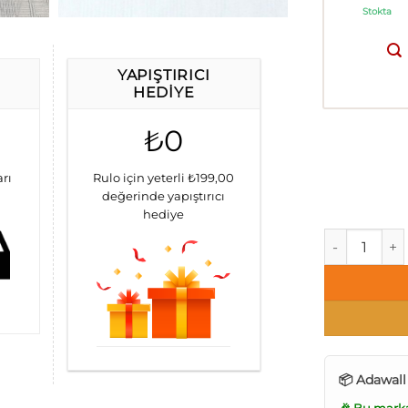
Stokta
YAPIŞTIRICI
HEDIYE
₺0
arı
Rulo için yeterli ₺199,00
değerinde yapıştırıcı
hediye
AdaWall Icon
📦 Adawall