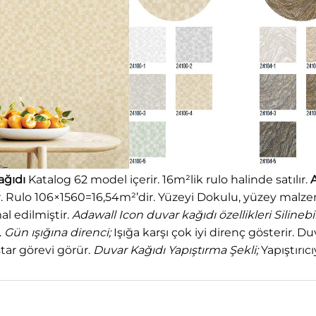
ağıdı
Katalog 62 model içerir. 16m²lik rulo halinde satılır.
A
r. Rulo 106×1560=16,54m²’dir. Yüzeyi Dokulu, yüzey malze
l edilmiştir.
Adawall Icon duvar kağıdı özellikleri
Silinebil
.
Gün ışığına direnci;
Işığa karşı çok iyi direnç gösterir
star görevi görür.
Duvar Kağıdı Yapıştırma Şekli;
Yapıştırıc