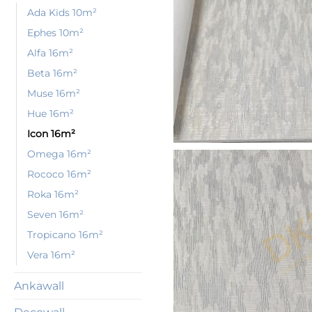
Ada Kids 10m²
Ephes 10m²
Alfa 16m²
Beta 16m²
Muse 16m²
Hue 16m²
Icon 16m²
Omega 16m²
Rococo 16m²
Roka 16m²
Seven 16m²
Tropicano 16m²
Vera 16m²
Ankawall