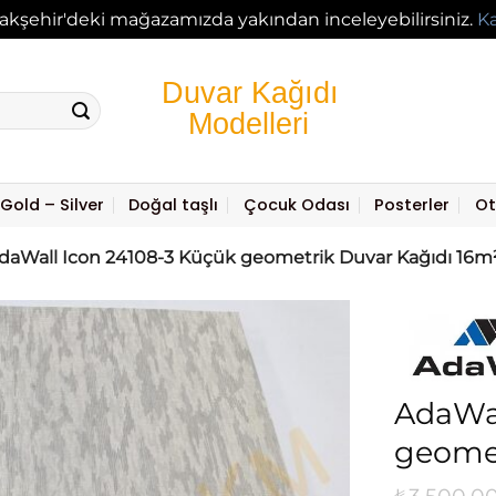
akşehir'deki mağazamızda yakından inceleyebilirsiniz.
K
Gold – Silver
Doğal taşlı
Çocuk Odası
Posterler
Ot
daWall Icon 24108-3 Küçük geometrik Duvar Kağıdı 16m
AdaWal
geomet