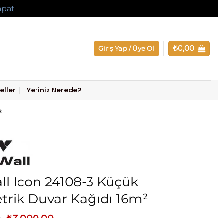
apat
₺
0,00
Giriş Yap / Üye Ol
eller
Yeriniz Nerede?
²
l Icon 24108-3 Küçük
rik Duvar Kağıdı 16m²
Orijinal
Şu