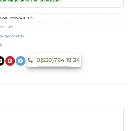
ada kargo tamamen ücretsizdir!
awallIcon24108-3
con 16m²
ük geometrik
ll
0(530)794 19 24