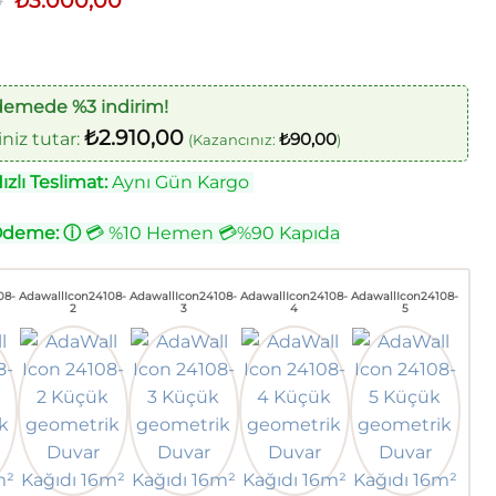
0
₺
3.000,00
fiyat:
andaki
₺3.500,00.
fiyat:
₺3.000,00.
demede %3 indirim!
₺
2.910,00
iz tutar:
₺
90,00
(Kazancınız:
)
zlı Teslimat:
Aynı Gün Kargo
Ödeme:
ⓘ
💳 %10 Hemen 💳%90 Kapıda
08-
AdawallIcon24108-
AdawallIcon24108-
AdawallIcon24108-
AdawallIcon24108-
2
3
4
5