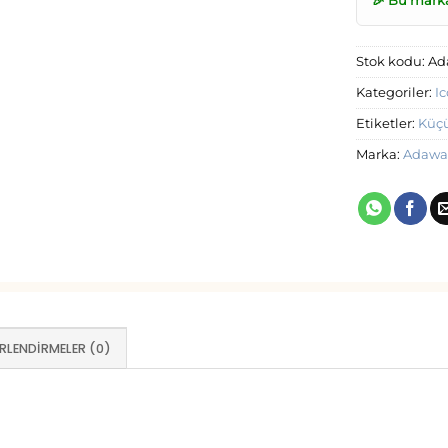
🎉 Bu mark
Stok kodu:
Ad
Kategoriler:
I
Etiketler:
Küç
Marka:
Adawa
RLENDIRMELER (0)