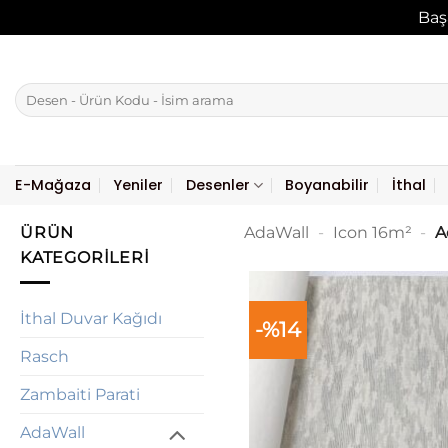
Baş
İçeriğe
atla
Ara:
E-Mağaza
Yeniler
Desenler
Boyanabilir
İthal
ÜRÜN
AdaWall
-
Icon 16m²
-
A
KATEGORILERI
İthal Duvar Kağıdı
-%14
Rasch
Zambaiti Parati
AdaWall