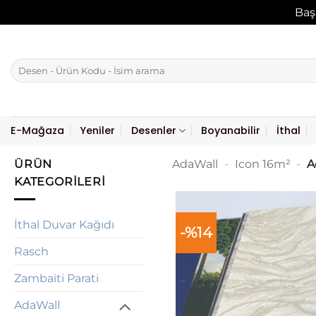
Baş
İçeriğe
atla
Ara:
E-Mağaza
Yeniler
Desenler
Boyanabilir
İthal
ÜRÜN
AdaWall
-
Icon 16m²
-
A
KATEGORILERI
İthal Duvar Kağıdı
-%14
Rasch
Zambaiti Parati
AdaWall