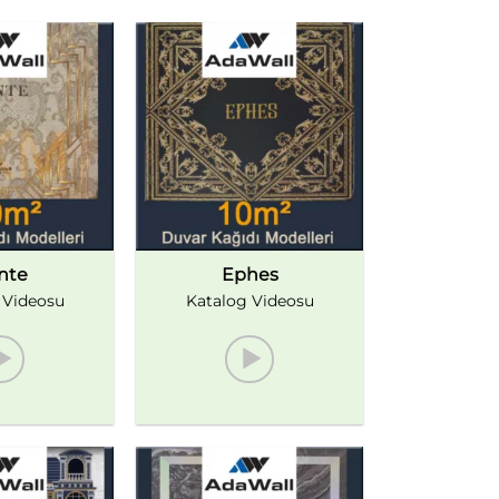
nte
Ephes
 Videosu
Katalog Videosu