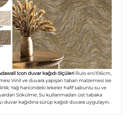
dawall Icon duvar kağıdı ölçüleri
Rulo eni:106cm,
mesi Vinil ve duvara yapışan taban malzemesi ise
irlik
; Yağ haricindeki lekeler hafif sabunlu su ve
. Duvardan Sökülme; Su kullanmadan üst tabaka
ıyı duvar kağıdına sürüp kağıdı duvara uygulayın.