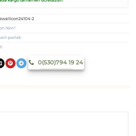
ada kargo tamamen ücretsizdir!
awallIcon24104-2
con 16m²
rlı parlak
ll
0(530)794 19 24