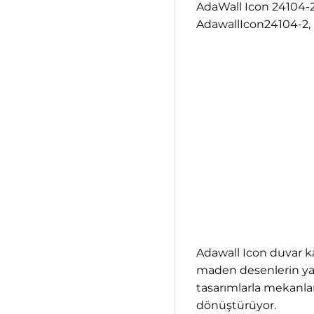
AdaWall Icon 24104-2
AdawallIcon24104-2, 
Adawall Icon duvar ka
maden desenlerin yanı
tasarımlarla mekanlar
dönüştürüyor.