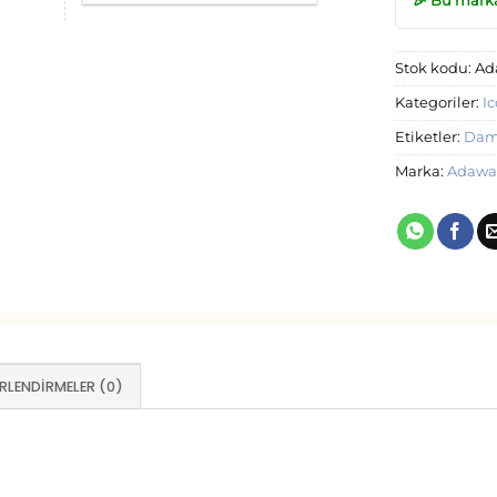
🎉 Bu mark
Stok kodu:
Ad
Kategoriler:
I
Etiketler:
Dama
Marka:
Adawa
RLENDIRMELER (0)