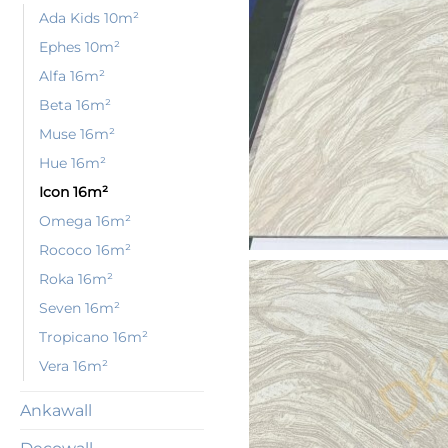
Ada Kids 10m²
Ephes 10m²
Alfa 16m²
Beta 16m²
Muse 16m²
Hue 16m²
Icon 16m²
Omega 16m²
Rococo 16m²
Roka 16m²
Seven 16m²
Tropicano 16m²
Vera 16m²
Ankawall