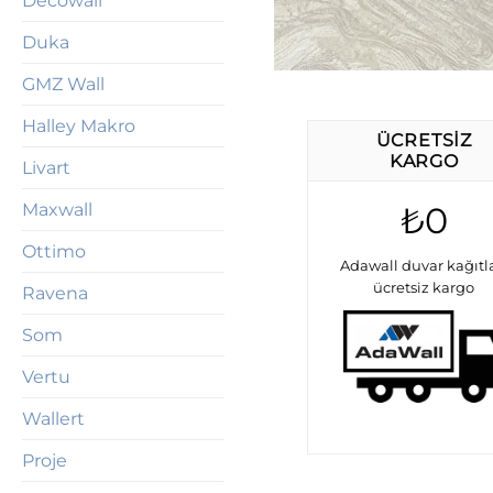
Decowall
Duka
GMZ Wall
Halley Makro
ÜCRETSIZ
KARGO
Livart
₺0
Maxwall
Ottimo
Adawall duvar kağıtl
ücretsiz kargo
Ravena
Som
Vertu
Wallert
Proje