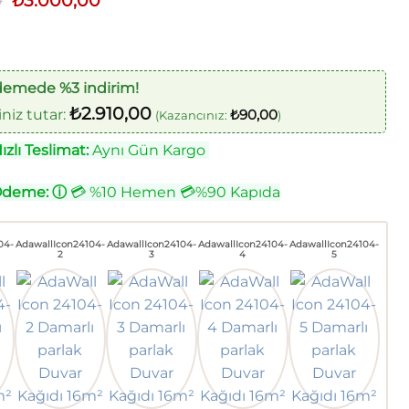
0
₺
3.000,00
fiyat:
andaki
₺3.500,00.
fiyat:
₺3.000,00.
demede %3 indirim!
₺
2.910,00
iz tutar:
₺
90,00
(Kazancınız:
)
zlı Teslimat:
Aynı Gün Kargo
Ödeme:
ⓘ
💳 %10 Hemen 💳%90 Kapıda
04-
AdawallIcon24104-
AdawallIcon24104-
AdawallIcon24104-
AdawallIcon24104-
2
3
4
5