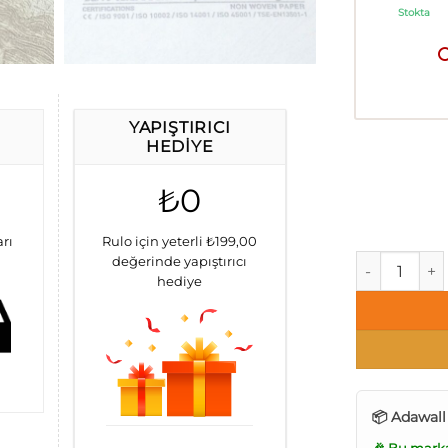
Stokta
YAPIŞTIRICI
HEDIYE
₺0
arı
Rulo için yeterli ₺199,00
AdaWall Icon
değerinde yapıştırıcı
hediye
📦 Adawall