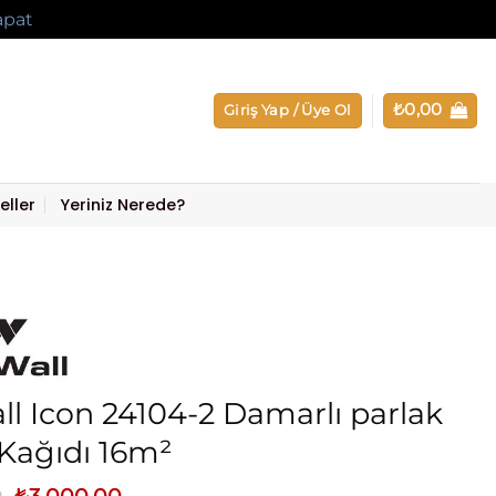
apat
₺
0,00
Giriş Yap / Üye Ol
eller
Yeriniz Nerede?
l Icon 24104-2 Damarlı parlak
Kağıdı 16m²
Orijinal
Şu