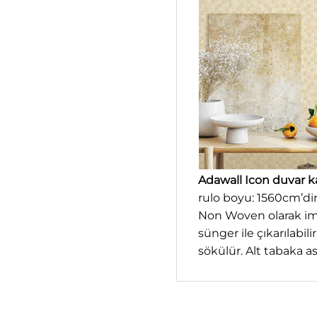
Adawall Icon duvar k
rulo boyu: 1560cm’di
Non Woven olarak ima
sünger ile çıkarılabilir
sökülür. Alt tabaka a