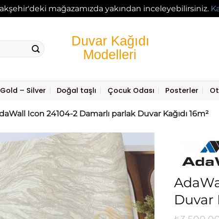
akşehir'deki mağazamızda yakından inceleyebilirsiniz.
K
Gold – Silver
Doğal taşlı
Çocuk Odası
Posterler
Ot
daWall Icon 24104-2 Damarlı parlak Duvar Kağıdı 16m²
AdaWal
Duvar 