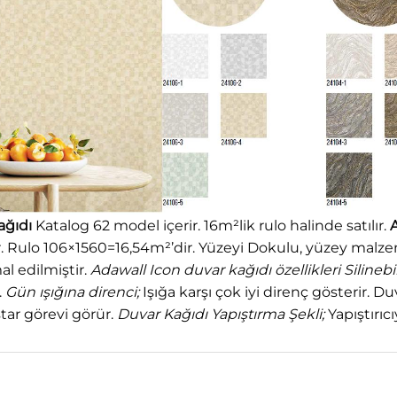
ağıdı
Katalog 62 model içerir. 16m²lik rulo halinde satılır.
A
r. Rulo 106×1560=16,54m²’dir. Yüzeyi Dokulu, yüzey malze
l edilmiştir.
Adawall Icon duvar kağıdı özellikleri
Silinebil
.
Gün ışığına direnci;
Işığa karşı çok iyi direnç gösterir
star görevi görür.
Duvar Kağıdı Yapıştırma Şekli;
Yapıştırıc