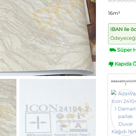
₺
3.500,0
16m²
IBAN ile ö
Ödeyeceğin
⛟
Süper Hı
🏘
Kapıda 
AdawallIcon241
1