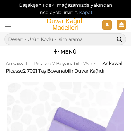
Başakşehir'deki mağazamızda yakından
inceleyebilirsiniz.
Kapat
İçeriğe
atla
Ara:
MENÜ
Ankawall
-
Picasso 2 Boyanabilir 25m²
-
Ankawall
Picasso2 7021 Taş Boyanabilir Duvar Kağıdı