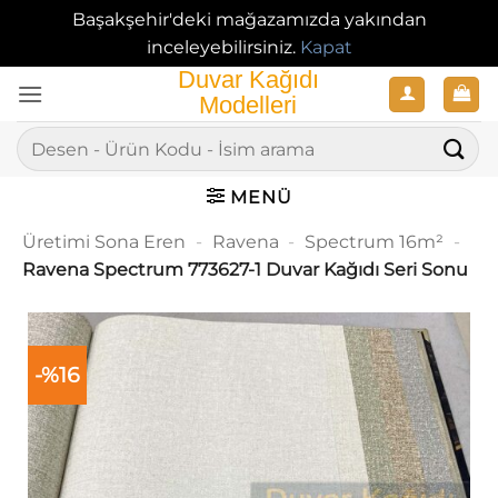
Başakşehir'deki mağazamızda yakından
inceleyebilirsiniz.
Kapat
İçeriğe
atla
Ara:
MENÜ
Üretimi Sona Eren
-
Ravena
-
Spectrum 16m²
-
Ravena Spectrum 773627-1 Duvar Kağıdı Seri Sonu
-%16