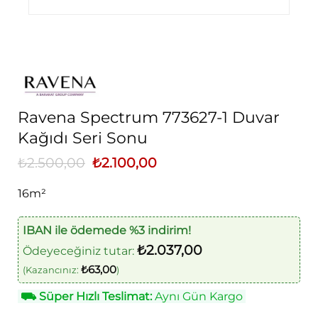
Ravena Spectrum 773627-1 Duvar
Kağıdı Seri Sonu
₺
2.500,00
Orijinal
₺
2.100,00
Şu
fiyat:
andaki
₺2.500,00.
fiyat:
16m²
₺2.100,00.
IBAN ile ödemede %3 indirim!
₺
2.037,00
Ödeyeceğiniz tutar:
₺
63,00
(Kazancınız:
)
⛟
Süper Hızlı Teslimat:
Aynı Gün Kargo