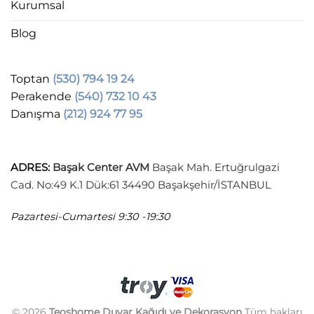
Kurumsal
Blog
Toptan
(530) 794 19 24
Perakende
(540) 732 10 43
Danışma
(212) 924 77 95
ADRES
:
Başak Center AVM
Başak Mah. Ertuğrulgazi
Cad. No:49 K.1 Dük:61 34490 Başakşehir/İSTANBUL
Pazartesi-Cumartesi
9:30 -19:30
© 2026
Teoshome Duvar Kağıdı ve Dekorasyon
Tüm hakları