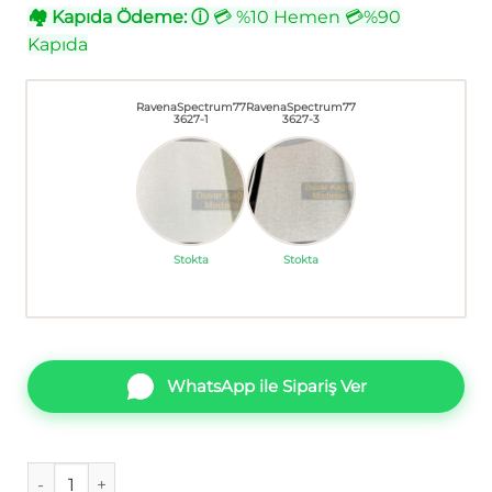
🏘
Kapıda Ödeme:
ⓘ
💳 %10 Hemen 💳%90
Kapıda
RavenaSpectrum77
RavenaSpectrum77
3627-1
3627-3
Stokta
Stokta
WhatsApp ile Sipariş Ver
Ravena Spectrum 773627-1 Duvar Kağıdı Seri Sonu adet