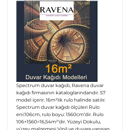
Spectrum duvar kağıdı, Ravena duvar
kağıdı firmasının kataloglarındandır. 57
model içerir. 16m²lik rulo halinde satılır.
Spectrum duvar kağıdı ölçüleri Rulo
eni:106cm, rulo boyu: 1560cm’dir. Rulo
106×1560=16,54m²’dir. Yüzeyi Dokulu,
yüzey malzemesi Vinil ve duvara yapışan