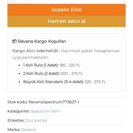
Sepete Ekle
Hemen satın al
📦 Ravena Kargo Koşulları
Kargo Alıcı ödemelidir.
Hacimsel paket hesaplaması
uygulanmaktadır:
1 Koli Rulo (1 Adet):
185 - 225 TL
2 Koli Rulo (2 Adet):
200 - 275 TL
Büyük Koli Standartı (3-4 Adet):
325 - 375 TL
Stok kodu:
RavenaSpectrum773627-1
Kategoriler:
Spectrum 16m²
Etiketler:
Düz parlak
Marka:
Ravena