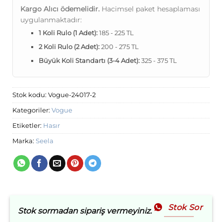
Kargo Alıcı ödemelidir.
Hacimsel paket hesaplaması
uygulanmaktadır:
1 Koli Rulo (1 Adet):
185 - 225 TL
2 Koli Rulo (2 Adet):
200 - 275 TL
Büyük Koli Standartı (3-4 Adet):
325 - 375 TL
Stok kodu:
Vogue-24017-2
Kategoriler:
Vogue
Etiketler:
Hasır
Marka:
Seela
Stok Sor
Stok sormadan sipariş vermeyiniz.