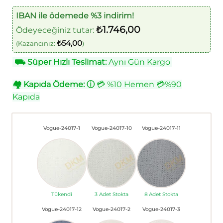
IBAN ile ödemede %3 indirim!
₺
1.746,00
Ödeyeceğiniz tutar:
₺
54,00
(Kazancınız:
)
⛟
Süper Hızlı Teslimat:
Aynı Gün Kargo
🏘
Kapıda Ödeme:
ⓘ
💳 %10 Hemen 💳%90
Kapıda
Vogue-24017-1
Vogue-24017-10
Vogue-24017-11
Tükendi
3 Adet Stokta
8 Adet Stokta
Vogue-24017-12
Vogue-24017-2
Vogue-24017-3