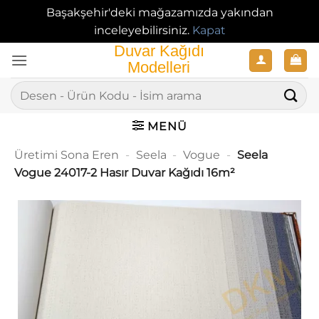
Başakşehir'deki mağazamızda yakından
inceleyebilirsiniz.
Kapat
İçeriğe
atla
Ara:
MENÜ
Üretimi Sona Eren
-
Seela
-
Vogue
-
Seela
Vogue 24017-2 Hasır Duvar Kağıdı 16m²