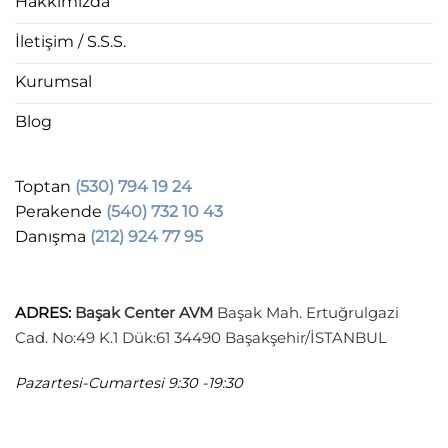
Hakkımızda
İletişim / S.S.S.
Kurumsal
Blog
Toptan
(530) 794 19 24
Perakende
(540) 732 10 43
Danışma
(212) 924 77 95
ADRES
:
Başak Center AVM
Başak Mah. Ertuğrulgazi
Cad. No:49 K.1 Dük:61 34490 Başakşehir/İSTANBUL
Pazartesi-Cumartesi
9:30 -19:30