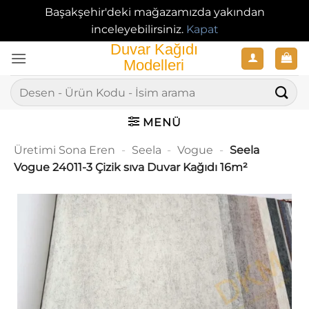
Başakşehir'deki mağazamızda yakından
inceleyebilirsiniz.
Kapat
İçeriğe
atla
Ara:
MENÜ
Üretimi Sona Eren
-
Seela
-
Vogue
-
Seela
Vogue 24011-3 Çizik sıva Duvar Kağıdı 16m²