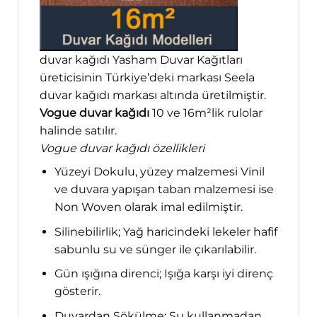
duvar kağıdı Yasham Duvar Kağıtları
üreticisinin Türkiye’deki markası Seela
duvar kağıdı markası altında üretilmiştir.
Vogue duvar kağıdı
10 ve 16m²lik rulolar
halinde satılır.
Vogue duvar kağıdı özellikleri
Yüzeyi Dokulu, yüzey malzemesi Vinil
ve duvara yapışan taban malzemesi ise
Non Woven olarak imal edilmiştir.
Silinebilirlik; Yağ haricindeki lekeler hafif
sabunlu su ve sünger ile çıkarılabilir.
Gün ışığına direnci; Işığa karşı iyi direnç
gösterir.
Duvardan Sökülme; Su kullanmadan