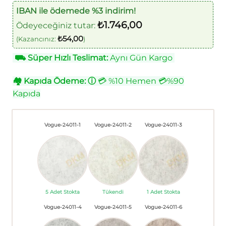
IBAN ile ödemede %3 indirim!
₺
1.746,00
Ödeyeceğiniz tutar:
₺
54,00
(Kazancınız:
)
⛟
Süper Hızlı Teslimat:
Aynı Gün Kargo
🏘
Kapıda Ödeme:
ⓘ
💳 %10 Hemen 💳%90
Kapıda
Vogue-24011-1
Vogue-24011-2
Vogue-24011-3
5 Adet Stokta
Tükendi
1 Adet Stokta
Vogue-24011-4
Vogue-24011-5
Vogue-24011-6