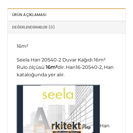
ÜRÜN AÇIKLAMASI
DEĞERLENDIRMELER (0)
16m²
Seela Han 20540-2 Duvar Kağıdı 16m²
Rulo ölçüsü
16m²
dir. Han16-20540-2, Han
kataloğunda yer alır.
Han