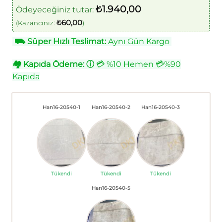
₺
1.940,00
Ödeyeceğiniz tutar:
₺
60,00
(Kazancınız:
)
⛟
Süper Hızlı Teslimat:
Aynı Gün Kargo
🏘
Kapıda Ödeme:
ⓘ
💳 %10 Hemen 💳%90
Kapıda
Han16-20540-1
Han16-20540-2
Han16-20540-3
Tükendi
Tükendi
Tükendi
Han16-20540-5