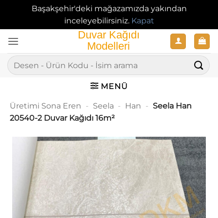
Başakşehir'deki mağazamızda yakından
inceleyebilirsiniz.
Kapat
İçeriğe
atla
Ara:
MENÜ
Üretimi Sona Eren
-
Seela
-
Han
-
Seela Han
20540-2 Duvar Kağıdı 16m²