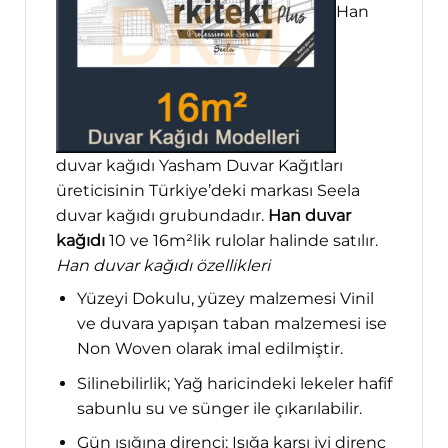
Han
duvar kağıdı Yasham Duvar Kağıtları
üreticisinin Türkiye’deki markası Seela
duvar kağıdı grubundadır.
Han duvar
kağıdı
10 ve 16m²lik rulolar halinde satılır.
Han duvar kağıdı özellikleri
Yüzeyi Dokulu, yüzey malzemesi Vinil
ve duvara yapışan taban malzemesi ise
Non Woven olarak imal edilmiştir.
Silinebilirlik; Yağ haricindeki lekeler hafif
sabunlu su ve sünger ile çıkarılabilir.
Gün ışığına direnci; Işığa karşı iyi direnç