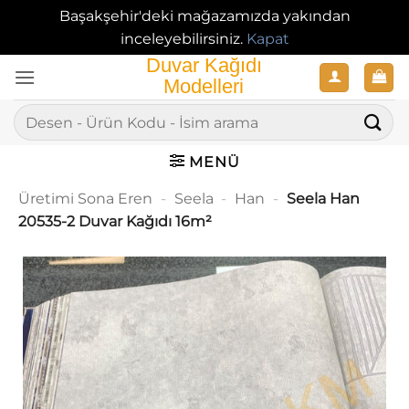
Başakşehir'deki mağazamızda yakından
inceleyebilirsiniz.
Kapat
İçeriğe
atla
Ara:
MENÜ
Üretimi Sona Eren
-
Seela
-
Han
-
Seela Han
20535-2 Duvar Kağıdı 16m²