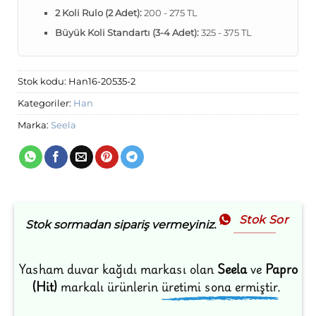
2 Koli Rulo (2 Adet):
200 - 275 TL
Büyük Koli Standartı (3-4 Adet):
325 - 375 TL
Stok kodu:
Han16-20535-2
Kategoriler:
Han
Marka:
Seela
Stok Sor
Stok sormadan sipariş vermeyiniz.
Yasham duvar kağıdı markası olan
Seela
ve
Papro
(Hit)
markalı ürünlerin
üretimi sona ermiştir.