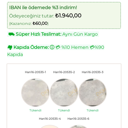
IBAN ile ödemede %3 indirim!
₺
1.940,00
Ödeyeceğiniz tutar:
₺
60,00
(Kazancınız:
)
⛟
Süper Hızlı Teslimat:
Aynı Gün Kargo
🏘
Kapıda Ödeme:
ⓘ
💳 %10 Hemen 💳%90
Kapıda
Han16-20535-1
Han16-20535-2
Han16-20535-3
Tükendi
Tükendi
Tükendi
Han16-20535-4
Han16-20535-6