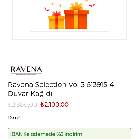
Ravena Selection Vol 3 613915-4
Duvar Kağıdı
₺
2.500,00
Orijinal
₺
2.100,00
Şu
fiyat:
andaki
₺2.500,00.
fiyat:
16m²
₺2.100,00.
IBAN ile ödemede %3 indirim!