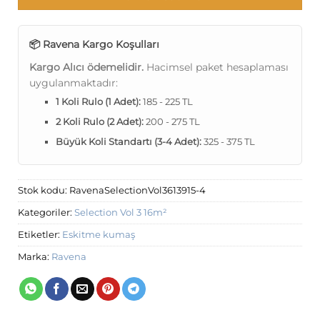
📦 Ravena Kargo Koşulları
Kargo Alıcı ödemelidir.
Hacimsel paket hesaplaması
uygulanmaktadır:
1 Koli Rulo (1 Adet):
185 - 225 TL
2 Koli Rulo (2 Adet):
200 - 275 TL
Büyük Koli Standartı (3-4 Adet):
325 - 375 TL
Stok kodu:
RavenaSelectionVol3613915-4
Kategoriler:
Selection Vol 3 16m²
Etiketler:
Eskitme kumaş
Marka:
Ravena