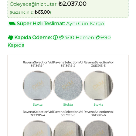
₺
2.037,00
Ödeyeceğiniz tutar:
₺
63,00
(Kazancınız:
)
⛟
Süper Hızlı Teslimat:
Aynı Gün Kargo
🏘
Kapıda Ödeme:
ⓘ
💳 %10 Hemen 💳%90
Kapıda
RavenaSelectionVol
RavenaSelectionVol
RavenaSelectionVol
3613915-1
3613915-2
3613915-3
Stokta
Stokta
Stokta
RavenaSelectionVol
RavenaSelectionVol
RavenaSelectionVol
3613915-4
3613915-5
3613915-6