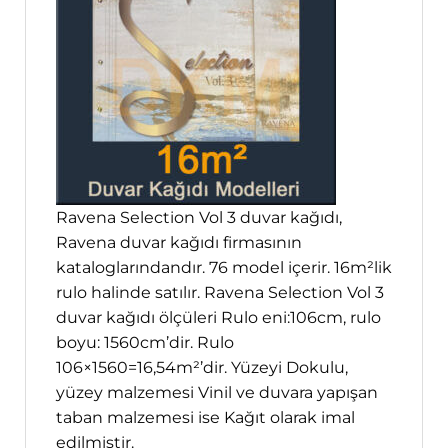
Ravena Selection Vol 3 duvar kağıdı,
Ravena duvar kağıdı firmasının
kataloglarındandır. 76 model içerir. 16m²lik
rulo halinde satılır. Ravena Selection Vol 3
duvar kağıdı ölçüleri Rulo eni:106cm, rulo
boyu: 1560cm’dir. Rulo
106×1560=16,54m²’dir. Yüzeyi Dokulu,
yüzey malzemesi Vinil ve duvara yapışan
taban malzemesi ise Kağıt olarak imal
edilmiştir.