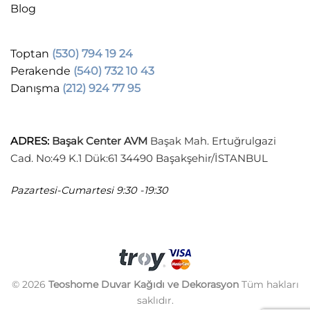
Blog
Toptan
(530) 794 19 24
Perakende
(540) 732 10 43
Danışma
(212) 924 77 95
ADRES
:
Başak Center AVM
Başak Mah. Ertuğrulgazi
Cad. No:49 K.1 Dük:61 34490 Başakşehir/İSTANBUL
Pazartesi-Cumartesi
9:30 -19:30
© 2026
Teoshome Duvar Kağıdı ve Dekorasyon
Tüm hakları
saklıdır.