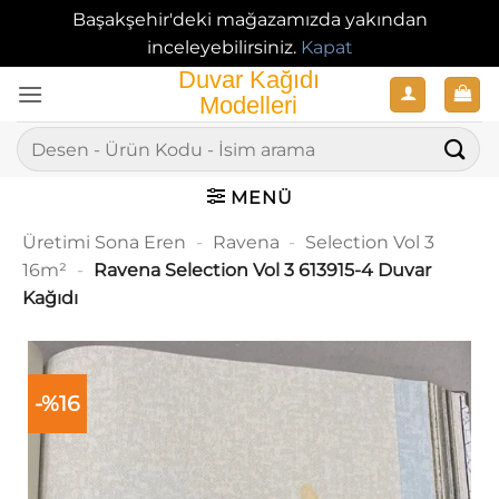
Başakşehir'deki mağazamızda yakından
inceleyebilirsiniz.
Kapat
İçeriğe
atla
Ara:
MENÜ
Üretimi Sona Eren
-
Ravena
-
Selection Vol 3
16m²
-
Ravena Selection Vol 3 613915-4 Duvar
Kağıdı
-%16