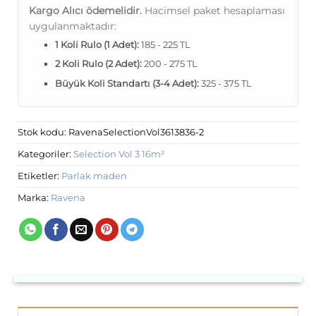
Kargo Alıcı ödemelidir.
Hacimsel paket hesaplaması
uygulanmaktadır:
1 Koli Rulo (1 Adet):
185 - 225 TL
2 Koli Rulo (2 Adet):
200 - 275 TL
Büyük Koli Standartı (3-4 Adet):
325 - 375 TL
Stok kodu:
RavenaSelectionVol3613836-2
Kategoriler:
Selection Vol 3 16m²
Etiketler:
Parlak maden
Marka:
Ravena