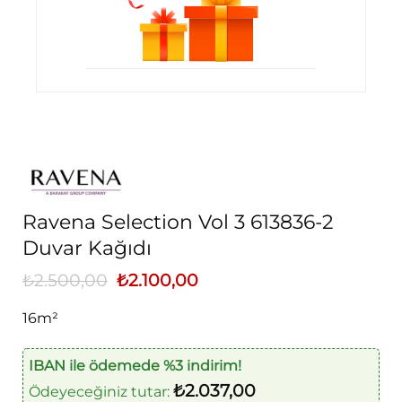
Ravena Selection Vol 3 613836-2
Duvar Kağıdı
₺
2.500,00
Orijinal
₺
2.100,00
Şu
fiyat:
andaki
₺2.500,00.
fiyat:
16m²
₺2.100,00.
IBAN ile ödemede %3 indirim!
₺
2.037,00
Ödeyeceğiniz tutar: