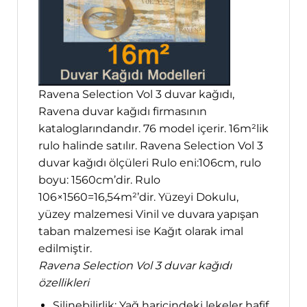
Ravena Selection Vol 3 duvar kağıdı,
Ravena duvar kağıdı firmasının
kataloglarındandır. 76 model içerir. 16m²lik
rulo halinde satılır. Ravena Selection Vol 3
duvar kağıdı ölçüleri Rulo eni:106cm, rulo
boyu: 1560cm’dir. Rulo
106×1560=16,54m²’dir. Yüzeyi Dokulu,
yüzey malzemesi Vinil ve duvara yapışan
taban malzemesi ise Kağıt olarak imal
edilmiştir.
Ravena Selection Vol 3 duvar kağıdı
özellikleri
Silinebilirlik; Yağ haricindeki lekeler hafif