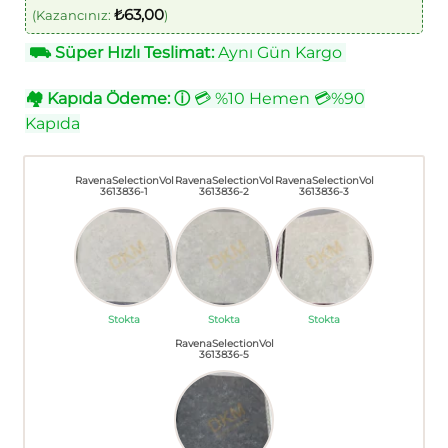
₺
63,00
(Kazancınız:
)
⛟
Süper Hızlı Teslimat:
Aynı Gün Kargo
🏘
Kapıda Ödeme:
ⓘ
💳 %10 Hemen 💳%90
Kapıda
RavenaSelectionVol
RavenaSelectionVol
RavenaSelectionVol
3613836-1
3613836-2
3613836-3
Stokta
Stokta
Stokta
RavenaSelectionVol
3613836-5