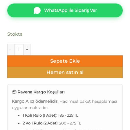
WhatsApp ile Sipariş Ver
Stokta
Ravena Selection Vol 3 613639-4 Duvar Kağıdı adet
Sepete Ekle
Hemen satın al
📦 Ravena Kargo Koşulları
Kargo Alıcı ödemelidir.
Hacimsel paket hesaplaması
uygulanmaktadır:
1 Koli Rulo (1 Adet):
185 - 225 TL
2 Koli Rulo (2 Adet):
200 - 275 TL