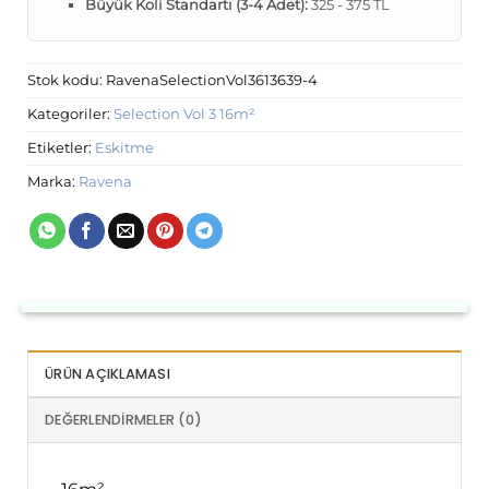
Büyük Koli Standartı (3-4 Adet):
325 - 375 TL
Stok kodu:
RavenaSelectionVol3613639-4
Kategoriler:
Selection Vol 3 16m²
Etiketler:
Eskitme
Marka:
Ravena
ÜRÜN AÇIKLAMASI
DEĞERLENDIRMELER (0)