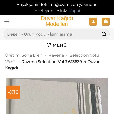
Başakşehir'deki mağazamızda yakından
inceleyebilirsiniz.
Kapat
İçeriğe
atla
Ara:
MENÜ
Üretimi Sona Eren
-
Ravena
-
Selection Vol 3
16m²
-
Ravena Selection Vol 3 613639-4 Duvar
Kağıdı
-%16