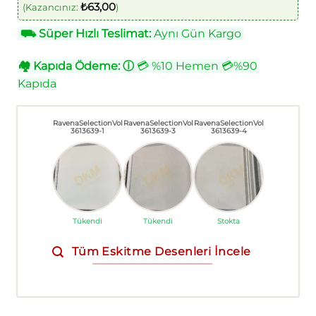
₺
63,00
(Kazancınız:
)
⛟
Süper Hızlı Teslimat:
Aynı Gün Kargo
🏘
Kapıda Ödeme:
ⓘ
💳 %10 Hemen 💳%90
Kapıda
RavenaSelectionVol
RavenaSelectionVol
RavenaSelectionVol
3613639-1
3613639-3
3613639-4
Tükendi
Tükendi
Stokta
Tüm Eskitme Desenleri İncele