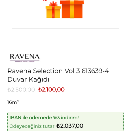
Ravena Selection Vol 3 613639-4
Duvar Kağıdı
₺
2.500,00
Orijinal
₺
2.100,00
Şu
fiyat:
andaki
₺2.500,00.
fiyat:
16m²
₺2.100,00.
IBAN ile ödemede %3 indirim!
₺
2.037,00
Ödeyeceğiniz tutar: