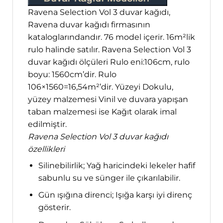
Ravena Selection Vol 3 duvar kağıdı,
Ravena duvar kağıdı firmasının
kataloglarındandır. 76 model içerir. 16m²lik
rulo halinde satılır. Ravena Selection Vol 3
duvar kağıdı ölçüleri Rulo eni:106cm, rulo
boyu: 1560cm’dir. Rulo
106×1560=16,54m²’dir. Yüzeyi Dokulu,
yüzey malzemesi Vinil ve duvara yapışan
taban malzemesi ise Kağıt olarak imal
edilmiştir.
Ravena Selection Vol 3 duvar kağıdı
özellikleri
Silinebilirlik; Yağ haricindeki lekeler hafif
sabunlu su ve sünger ile çıkarılabilir.
Gün ışığına direnci; Işığa karşı iyi direnç
gösterir.