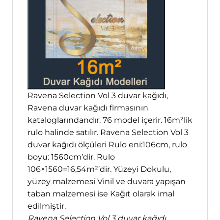
Ravena Selection Vol 3 duvar kağıdı,
Ravena duvar kağıdı firmasının
kataloglarındandır. 76 model içerir. 16m²lik
rulo halinde satılır. Ravena Selection Vol 3
duvar kağıdı ölçüleri Rulo eni:106cm, rulo
boyu: 1560cm’dir. Rulo
106×1560=16,54m²’dir. Yüzeyi Dokulu,
yüzey malzemesi Vinil ve duvara yapışan
taban malzemesi ise Kağıt olarak imal
edilmiştir.
Ravena Selection Vol 3 duvar kağıdı