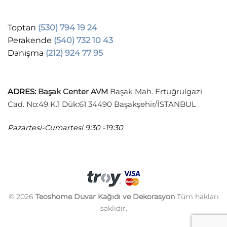
Toptan
(530) 794 19 24
Perakende
(540) 732 10 43
Danışma
(212) 924 77 95
ADRES
:
Başak Center AVM
Başak Mah. Ertuğrulgazi
Cad. No:49 K.1 Dük:61 34490 Başakşehir/İSTANBUL
Pazartesi-Cumartesi
9:30 -19:30
© 2026
Teoshome Duvar Kağıdı ve Dekorasyon
Tüm hakları
saklıdır.