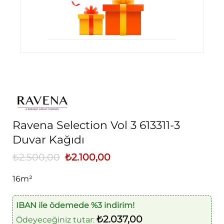
Ravena Selection Vol 3 613311-3
Duvar Kağıdı
₺
2.500,00
Orijinal
₺
2.100,00
Şu
fiyat:
andaki
₺2.500,00.
fiyat:
16m²
₺2.100,00.
IBAN ile ödemede %3 indirim!
₺
2.037,00
Ödeyeceğiniz tutar: