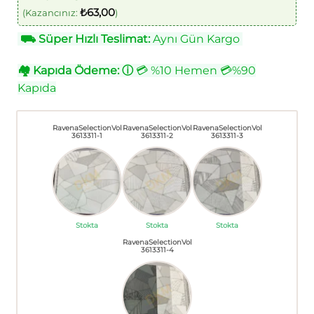
₺
63,00
(Kazancınız:
)
⛟
Süper Hızlı Teslimat:
Aynı Gün Kargo
🏘
Kapıda Ödeme:
ⓘ
💳 %10 Hemen 💳%90
Kapıda
RavenaSelectionVol
RavenaSelectionVol
RavenaSelectionVol
3613311-1
3613311-2
3613311-3
Stokta
Stokta
Stokta
RavenaSelectionVol
3613311-4