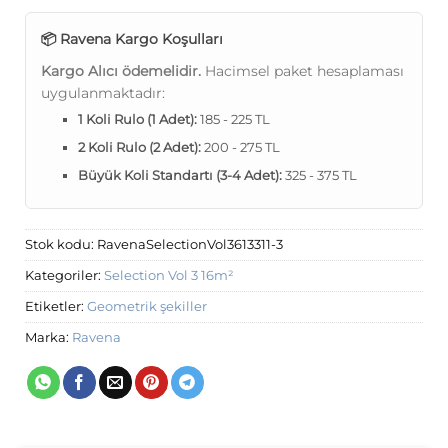
📦 Ravena Kargo Koşulları
Kargo Alıcı ödemelidir.
Hacimsel paket hesaplaması
uygulanmaktadır:
1 Koli Rulo (1 Adet):
185 - 225 TL
2 Koli Rulo (2 Adet):
200 - 275 TL
Büyük Koli Standartı (3-4 Adet):
325 - 375 TL
Stok kodu:
RavenaSelectionVol3613311-3
Kategoriler:
Selection Vol 3 16m²
Etiketler:
Geometrik şekiller
Marka:
Ravena