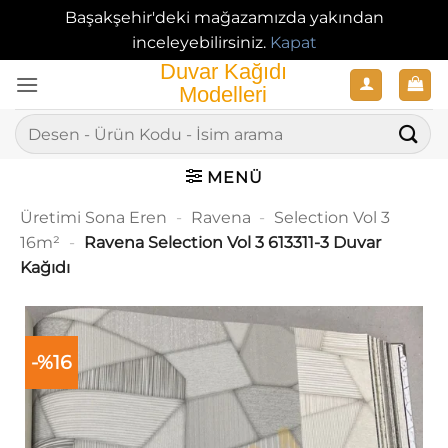
Başakşehir'deki mağazamızda yakından
inceleyebilirsiniz.
Kapat
İçeriğe
atla
Ara:
MENÜ
Üretimi Sona Eren
-
Ravena
-
Selection Vol 3
16m²
-
Ravena Selection Vol 3 613311-3 Duvar
Kağıdı
-%16