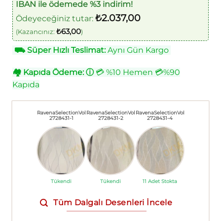
IBAN ile ödemede %3 indirim!
₺
2.037,00
Ödeyeceğiniz tutar:
₺
63,00
(Kazancınız:
)
⛟
Süper Hızlı Teslimat:
Aynı Gün Kargo
🏘
Kapıda Ödeme:
ⓘ
💳 %10 Hemen 💳%90
Kapıda
RavenaSelectionVol
RavenaSelectionVol
RavenaSelectionVol
2728431-1
2728431-2
2728431-4
Tükendi
Tükendi
11 Adet Stokta
Tüm Dalgalı Desenleri İncele