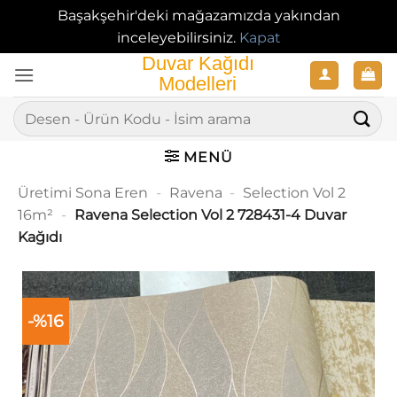
Başakşehir'deki mağazamızda yakından
inceleyebilirsiniz.
Kapat
İçeriğe
atla
Ara:
MENÜ
Üretimi Sona Eren
-
Ravena
-
Selection Vol 2
16m²
-
Ravena Selection Vol 2 728431-4 Duvar
Kağıdı
-%16