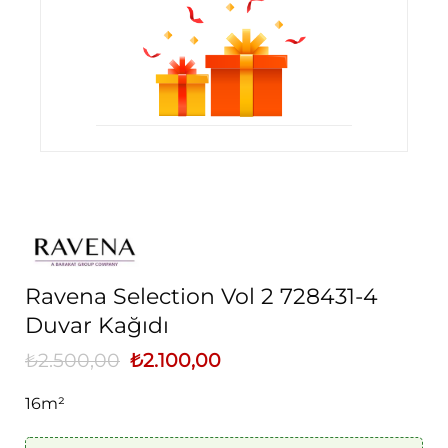
Ravena Selection Vol 2 728431-4
Duvar Kağıdı
₺
2.500,00
Orijinal
₺
2.100,00
Şu
fiyat:
andaki
₺2.500,00.
fiyat:
16m²
₺2.100,00.