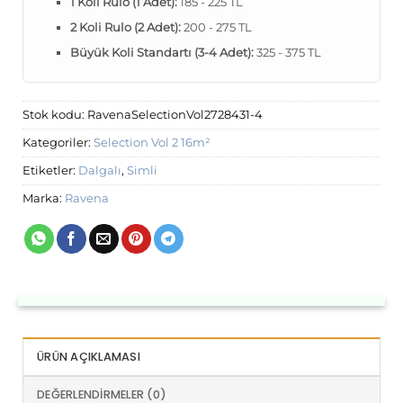
1 Koli Rulo (1 Adet):
185 - 225 TL
2 Koli Rulo (2 Adet):
200 - 275 TL
Büyük Koli Standartı (3-4 Adet):
325 - 375 TL
Stok kodu:
RavenaSelectionVol2728431-4
Kategoriler:
Selection Vol 2 16m²
Etiketler:
Dalgalı
,
Simli
Marka:
Ravena
ÜRÜN AÇIKLAMASI
DEĞERLENDIRMELER (0)