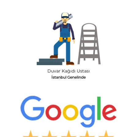
Duvar Kağıdı Ustası
İstanbul Genelinde