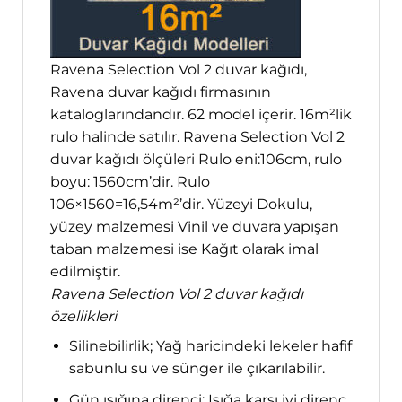
Ravena Selection Vol 2 duvar kağıdı,
Ravena duvar kağıdı firmasının
kataloglarındandır. 62 model içerir. 16m²lik
rulo halinde satılır. Ravena Selection Vol 2
duvar kağıdı ölçüleri Rulo eni:106cm, rulo
boyu: 1560cm’dir. Rulo
106×1560=16,54m²’dir. Yüzeyi Dokulu,
yüzey malzemesi Vinil ve duvara yapışan
taban malzemesi ise Kağıt olarak imal
edilmiştir.
Ravena Selection Vol 2 duvar kağıdı
özellikleri
Silinebilirlik; Yağ haricindeki lekeler hafif
sabunlu su ve sünger ile çıkarılabilir.
Gün ışığına direnci; Işığa karşı iyi direnç