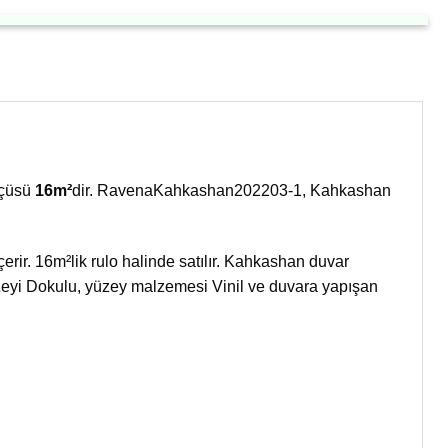
lçüsü
16m²
dir. RavenaKahkashan202203-1, Kahkashan
rir. 16m²lik rulo halinde satılır. Kahkashan duvar
zeyi Dokulu, yüzey malzemesi Vinil ve duvara yapışan