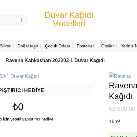
Silver
Doğal taşlı
Çocuk Odası
Posterler
Oteller
Yeriniz
-
Ravena Kahkashan 202203-1 Duvar Kağıdı
Ravena
PIŞTIRICI HEDIYE
Kağıdı
₺0
₺
2.500,00
lo için yeterli yapıştırıcı hediye
16m²