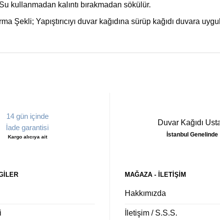
u kullanmadan kalıntı bırakmadan sökülür.
rma Şekli; Yapıştırıcıyı duvar kağıdına sürüp kağıdı duvara uyg
14 gün içinde
Duvar Kağıdı Usta
İade garantisi
İstanbul Genelinde
Kargo alıcıya ait
GILER
MAĞAZA - ILETIŞIM
Hakkımızda
i
İletişim / S.S.S.