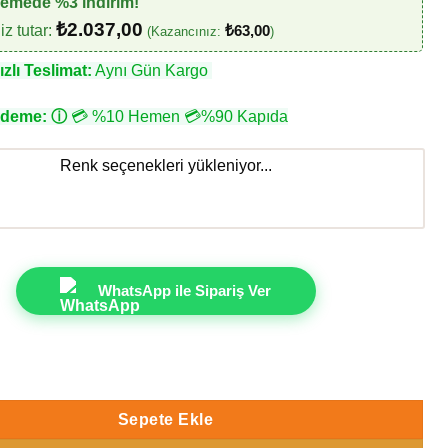
demede %3 indirim!
₺
2.037,00
z tutar:
₺
63,00
(Kazancınız:
)
zlı Teslimat:
Aynı Gün Kargo
Ödeme:
ⓘ
💳 %10 Hemen 💳%90 Kapıda
Renk seçenekleri yükleniyor...
WhatsApp ile Sipariş Ver
shan 202203-1 Duvar Kağıdı adet
Sepete Ekle