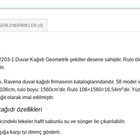
ERLENDIRMELER (0)
3-1 Duvar Kağıdı Geometrik şekiller desene sahiptir. Rulo ö
ır.
 Ravena duvar kağıdı firmasının kataloglarındandır. 58 model içe
ni:106cm, rulo boyu: 1560cm’dir. Rulo 106×1560=16,54m²’dir. Yü
t olarak imal edilmiştir.
ğıdı özellikleri
ricindeki lekeler hafif sabunlu su ve sünger ile çıkarılabilir.
şığa karşı iyi direnç gösterir.