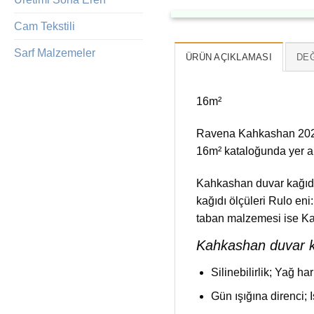
Cam Tekstili
Sarf Malzemeler
ÜRÜN AÇIKLAMASI
DEĞ
16m²
Ravena Kahkashan 20220
16m² kataloğunda yer al
Kahkashan duvar kağıdı,
kağıdı ölçüleri Rulo e
taban malzemesi ise Kağı
Kahkashan duvar ka
Silinebilirlik; Yağ ha
Gün ışığına direnci; I