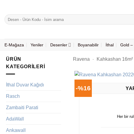
İçeriğe
atla
Ara:
E-Mağaza
Yeniler
Desenler
Boyanabilir
İthal
Gold – 
ÜRÜN
Ravena
-
Kahkashan 16m²
KATEGORILERI
İthal Duvar Kağıdı
-%16
YA
Rasch
Zambaiti Parati
Her bir ru
AdaWall
Ankawall