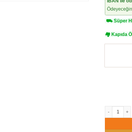
IBAN ile ö
Ödeyeceğini
⛟
Süper Hı
🏘
Kapıda 
Ravena Kahka