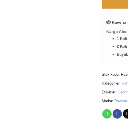
📦 Ravena 
Kargo Alıcı
1 Koli
2 Koli
Büyük 
Stok kodu:
Rav
Kategoriler:
Kah
Etiketler:
Geomet
Marka:
Ravena