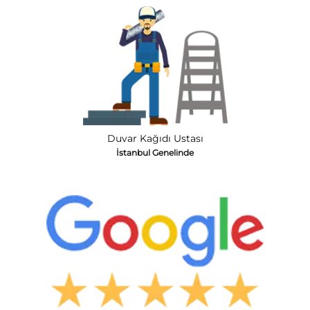
Duvar Kağıdı Ustası
İstanbul Genelinde