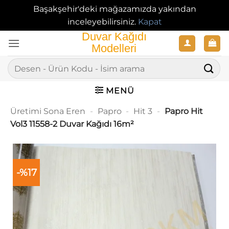
Başakşehir'deki mağazamızda yakından
inceleyebilirsiniz.
Kapat
İçeriğe
atla
Ara:
MENÜ
Üretimi Sona Eren
-
Papro
-
Hit 3
-
Papro Hit
Vol3 11558-2 Duvar Kağıdı 16m²
-%17