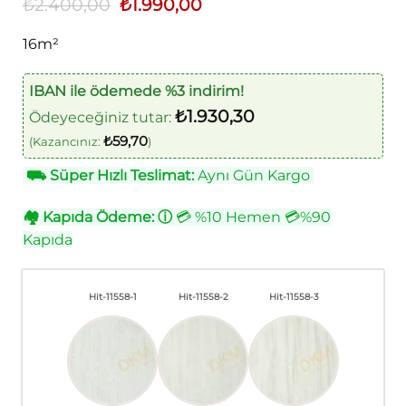
₺
2.400,00
Orijinal
₺
1.990,00
Şu
fiyat:
andaki
₺2.400,00.
fiyat:
16m²
₺1.990,00.
IBAN ile ödemede %3 indirim!
₺
1.930,30
Ödeyeceğiniz tutar:
₺
59,70
(Kazancınız:
)
⛟
Süper Hızlı Teslimat:
Aynı Gün Kargo
🏘
Kapıda Ödeme:
ⓘ
💳 %10 Hemen 💳%90
Kapıda
Hit-11558-1
Hit-11558-2
Hit-11558-3