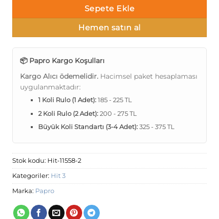
Sepete Ekle
Hemen satın al
📦 Papro Kargo Koşulları
Kargo Alıcı ödemelidir.
Hacimsel paket hesaplaması
uygulanmaktadır:
1 Koli Rulo (1 Adet):
185 - 225 TL
2 Koli Rulo (2 Adet):
200 - 275 TL
Büyük Koli Standartı (3-4 Adet):
325 - 375 TL
Stok kodu:
Hit-11558-2
Kategoriler:
Hit 3
Marka:
Papro