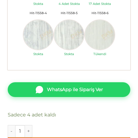
Stokta
4 Adet Stokta
17 Adet Stokta
Hit-11558-4
Hit-11558-5
Hit-11558-6
Stokta
Stokta
Tükendi
WhatsApp ile Sipariş Ver
Sadece 4 adet kaldı
Papro Hit Vol3 11558-2 Duvar Kağıdı 16m² adet