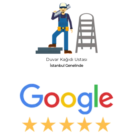
Duvar Kağıdı Ustası
İstanbul Genelinde