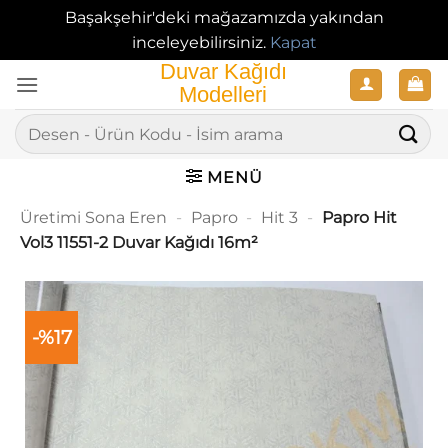
Başakşehir'deki mağazamızda yakından
inceleyebilirsiniz.
Kapat
İçeriğe
atla
Ara:
MENÜ
Üretimi Sona Eren
-
Papro
-
Hit 3
-
Papro Hit
Vol3 11551-2 Duvar Kağıdı 16m²
-%17