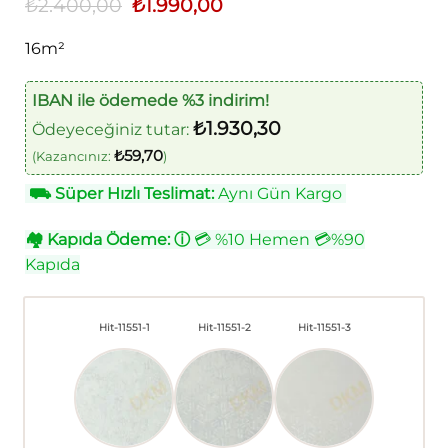
₺
2.400,00
Orijinal
₺
1.990,00
Şu
fiyat:
andaki
₺2.400,00.
fiyat:
16m²
₺1.990,00.
IBAN ile ödemede %3 indirim!
₺
1.930,30
Ödeyeceğiniz tutar:
₺
59,70
(Kazancınız:
)
⛟
Süper Hızlı Teslimat:
Aynı Gün Kargo
🏘
Kapıda Ödeme:
ⓘ
💳 %10 Hemen 💳%90
Kapıda
Hit-11551-1
Hit-11551-2
Hit-11551-3