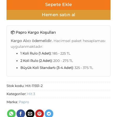
Sepete Ekle
Hemen satın al
📦 Papro Kargo Koşulları
Kargo Alıcı ödemelidir.
Hacimsel paket hesaplaması
uygulanmaktadır:
1 Koli Rulo (1 Adet):
185 - 225 TL
2 Koli Rulo (2 Adet):
200 - 275 TL
Büyük Koli Standartı (3-4 Adet):
325 - 375 TL
Stok kodu:
Hit-11551-2
Kategoriler:
Hit 3
Marka:
Papro