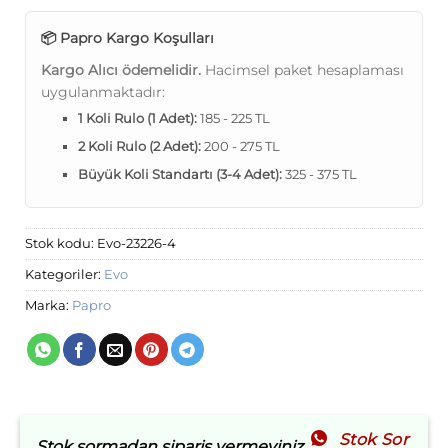
📦 Papro Kargo Koşulları
Kargo Alıcı ödemelidir.
Hacimsel paket hesaplaması
uygulanmaktadır:
1 Koli Rulo (1 Adet):
185 - 225 TL
2 Koli Rulo (2 Adet):
200 - 275 TL
Büyük Koli Standartı (3-4 Adet):
325 - 375 TL
Stok kodu:
Evo-23226-4
Kategoriler:
Evo
Marka:
Papro
Stok Sor
Stok sormadan sipariş vermeyiniz.