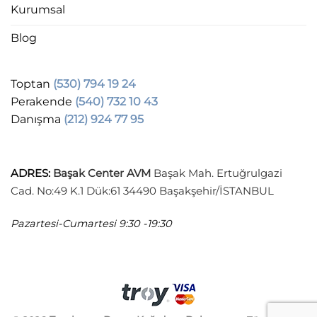
Kurumsal
Blog
Toptan
(530) 794 19 24
Perakende
(540) 732 10 43
Danışma
(212) 924 77 95
ADRES
:
Başak Center AVM
Başak Mah. Ertuğrulgazi
Cad. No:49 K.1 Dük:61 34490 Başakşehir/İSTANBUL
Pazartesi-Cumartesi
9:30 -19:30