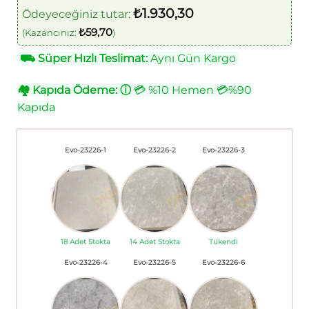
₺
1.930,30
Ödeyeceğiniz tutar:
₺
59,70
(Kazancınız:
)
⛟
Süper Hızlı Teslimat:
Aynı Gün Kargo
🏘
Kapıda Ödeme:
ⓘ
💳 %10 Hemen 💳%90
Kapıda
Evo-23226-1
Evo-23226-2
Evo-23226-3
18 Adet Stokta
14 Adet Stokta
Tükendi
Evo-23226-4
Evo-23226-5
Evo-23226-6