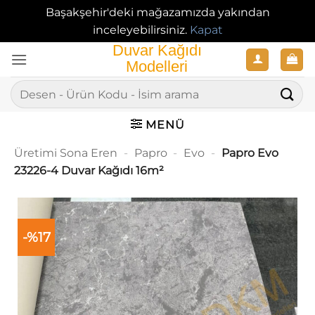
Başakşehir'deki mağazamızda yakından
inceleyebilirsiniz.
Kapat
İçeriğe
atla
Ara:
MENÜ
Üretimi Sona Eren
-
Papro
-
Evo
-
Papro Evo
23226-4 Duvar Kağıdı 16m²
-%17