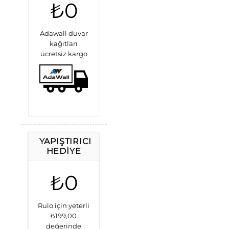
₺0
Adawall duvar
kağıtları
ücretsiz kargo
YAPIŞTIRICI
HEDIYE
₺0
Rulo için yeterli
₺199,00
değerinde