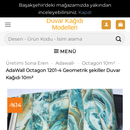
Başakşehir'deki mağazamızda yakından
inceleyebilirsiniz.
Kapat
İçeriğe
atla
Ara:
MENÜ
Üretimi Sona Eren
-
Adawall-
-
Octagon 10m²
-
AdaWall Octagon 1201-4 Geometrik şekiller Duvar
Kağıdı 10m²
-%14