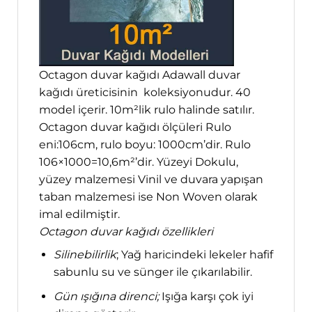
Octagon duvar kağıdı Adawall duvar
kağıdı üreticisinin koleksiyonudur. 40
model içerir. 10m²lik rulo halinde satılır.
Octagon duvar kağıdı ölçüleri Rulo
eni:106cm, rulo boyu: 1000cm’dir. Rulo
106×1000=10,6m²’dir. Yüzeyi Dokulu,
yüzey malzemesi Vinil ve duvara yapışan
taban malzemesi ise Non Woven olarak
imal edilmiştir.
Octagon duvar kağıdı özellikleri
Silinebilirlik
; Yağ haricindeki lekeler hafif
sabunlu su ve sünger ile çıkarılabilir.
Gün ışığına direnci;
Işığa karşı çok iyi