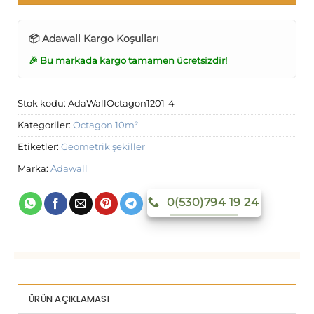
📦 Adawall Kargo Koşulları
🎉 Bu markada kargo tamamen ücretsizdir!
Stok kodu:
AdaWallOctagon1201-4
Kategoriler:
Octagon 10m²
Etiketler:
Geometrik şekiller
Marka:
Adawall
0(530)794 19 24
ÜRÜN AÇIKLAMASI