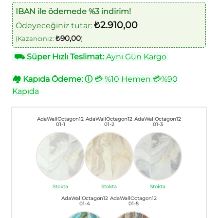
IBAN ile ödemede %3 indirim!
₺
2.910,00
Ödeyeceğiniz tutar:
₺
90,00
(Kazancınız:
)
⛟
Süper Hızlı Teslimat:
Aynı Gün Kargo
🏘
Kapıda Ödeme:
ⓘ
💳 %10 Hemen 💳%90
Kapıda
AdaWallOctagon12
AdaWallOctagon12
AdaWallOctagon12
01-1
01-2
01-3
Stokta
Stokta
Stokta
AdaWallOctagon12
AdaWallOctagon12
01-4
01-5