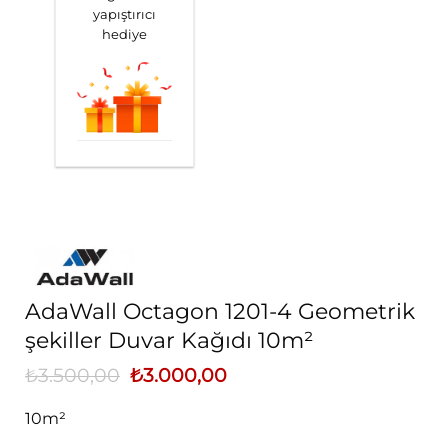
yapıştırıcı
hediye
AdaWall Octagon 1201-4 Geometrik
şekiller Duvar Kağıdı 10m²
₺
3.500,00
Orijinal
₺
3.000,00
Şu
fiyat:
andaki
₺3.500,00.
fiyat:
10m²
₺3.000,00.