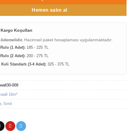
Hemen satın al
 Kargo Koşulları
 ödemelidir.
Hacimsel paket hesaplaması uygulanmaktadır:
 Rulo (1 Adet):
185 - 225 TL
 Rulo (2 Adet):
200 - 275 TL
Koli Standartı (3-4 Adet):
325 - 375 TL
wall30-009
wall 16m²
r
,
Simli