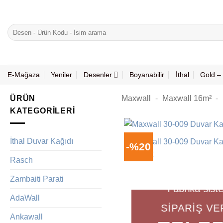
İçeriğe
atla
Ara:
E-Mağaza
Yeniler
Desenler
Boyanabilir
İthal
Gold – 
ÜRÜN
Maxwall
-
Maxwall 16m²
-
KATEGORILERI
İthal Duvar Kağıdı
-%20
Rasch
Zambaiti Parati
Fabrika sist
AdaWall
SIPARIŞ V
Ankawall