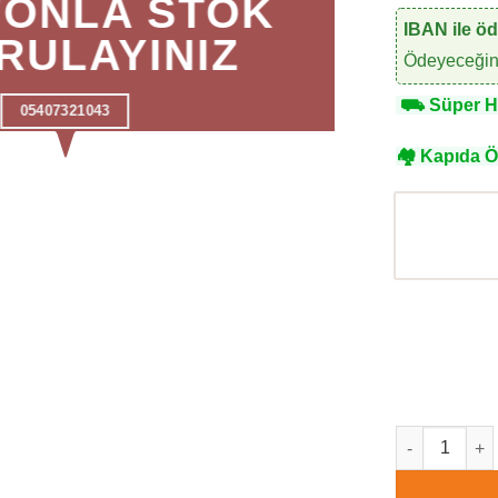
FONLA STOK
IBAN ile ö
RULAYINIZ
Ödeyeceğini
⛟
Süper Hı
05407321043
🏘
Kapıda 
Maxwall 30-0