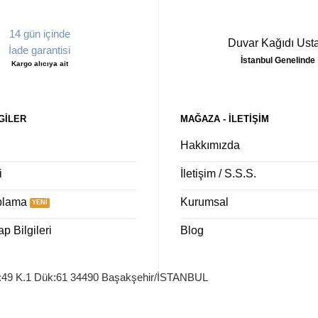
14 gün içinde
Duvar Kağıdı Usta
İade garantisi
İstanbul Genelinde
Kargo alıcıya ait
GILER
MAĞAZA - ILETIŞIM
Hakkımızda
i
İletişim / S.S.S.
plama
Kurumsal
 Bilgileri
Blog
o:49 K.1 Dük:61 34490 Başakşehir/İSTANBUL