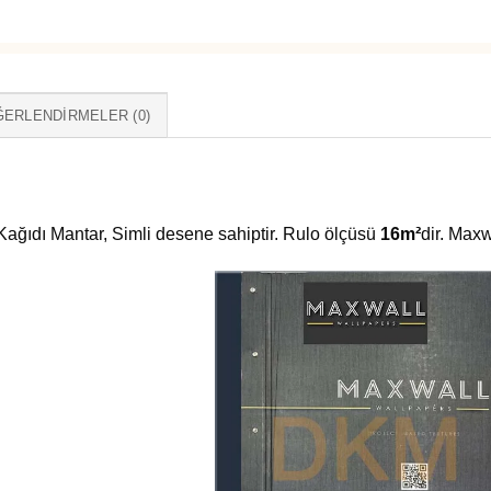
ERLENDIRMELER (0)
ağıdı Mantar, Simli desene sahiptir. Rulo ölçüsü
16m²
dir. Max