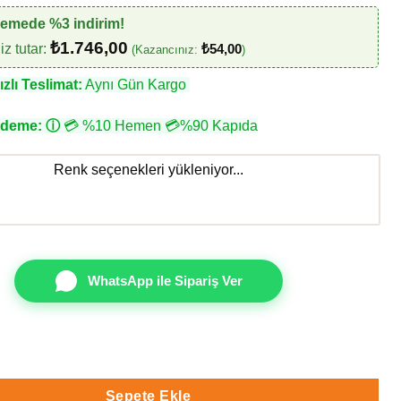
demede %3 indirim!
₺
1.746,00
z tutar:
₺
54,00
(Kazancınız:
)
zlı Teslimat:
Aynı Gün Kargo
Ödeme:
ⓘ
💳 %10 Hemen 💳%90 Kapıda
Renk seçenekleri yükleniyor...
WhatsApp ile Sipariş Ver
09 Duvar Kağıdı adet
Sepete Ekle