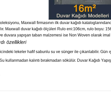
leksiyonu, Maxwall firmasının ilk duvar kağıdı kataloglarındand
tılır. Maxwall duvar kağıdı ölçüleri Rulo eni:106cm, rulo boyu:
ve duvara yapışan taban malzemesi ise Non Woven olarak imal e
ı özellikleri
ricindeki lekeler hafif sabunlu su ve sünger ile çıkarılabilir. Gün ış
 kullanmadan kalıntı bırakmadan sökülür. Duvar Kağıdı Yapıştır
e