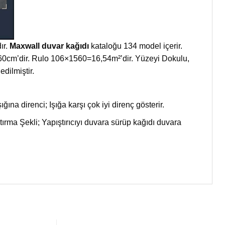
ır.
Maxwall duvar kağıdı
kataloğu 134 model içerir.
 1560cm’dir. Rulo 106×1560=16,54m²’dir. Yüzeyi Dokulu,
dilmiştir.
ığına direnci; Işığa karşı çok iyi direnç gösterir.
ma Şekli; Yapıştırıcıyı duvara sürüp kağıdı duvara