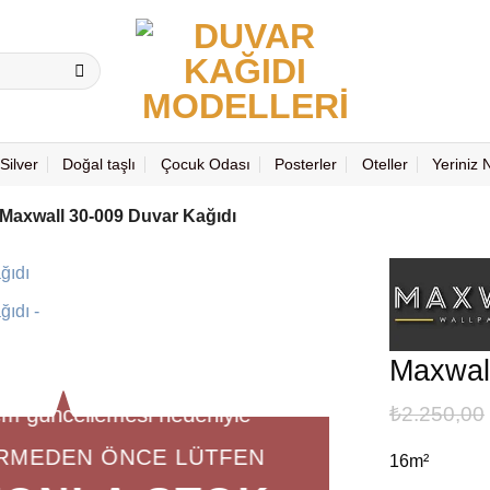
Silver
Doğal taşlı
Çocuk Odası
Posterler
Oteller
Yeriniz
Maxwall 30-009 Duvar Kağıdı
Maxwal
em güncellemesi nedeniyle
₺
2.250,00
ERMEDEN ÖNCE LÜTFEN
16m²