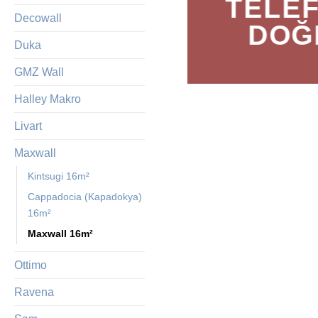
TELE
Decowall
DOĞ
Duka
GMZ Wall
Halley Makro
Livart
Maxwall
Kintsugi 16m²
Cappadocia (Kapadokya)
16m²
Maxwall 16m²
Ottimo
Ravena