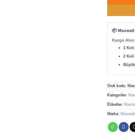
📦 Maxwall
Kargo Alıcı
1 Koli
2 Koli
Büyük 
Stok kodu:
Max
Kategoriler:
Max
Etiketler:
Manta
Marka:
Maxwall