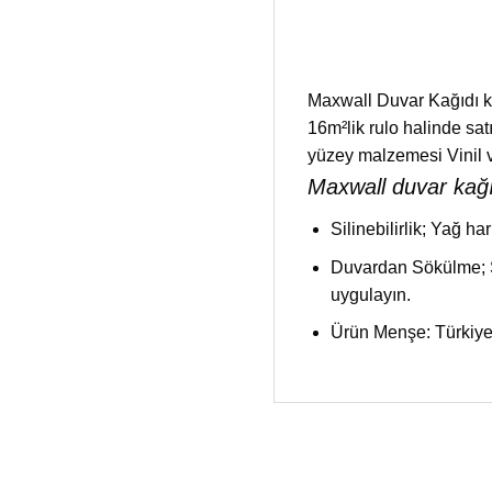
Maxwall Duvar Kağıdı ko
16m²lik rulo halinde sa
yüzey malzemesi Vinil 
Maxwall duvar kağıd
Silinebilirlik; Yağ ha
Duvardan Sökülme; Su
uygulayın.
Ürün Menşe: Türkiy