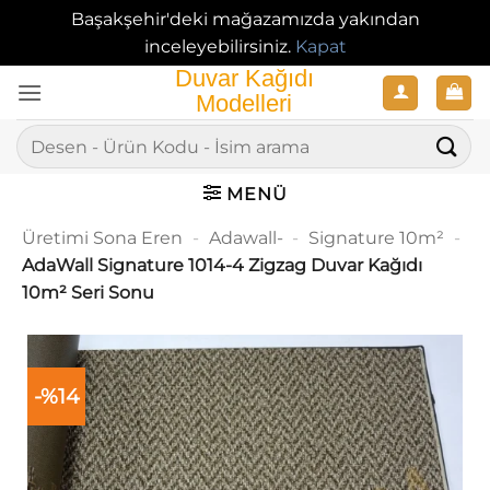
Başakşehir'deki mağazamızda yakından
inceleyebilirsiniz.
Kapat
İçeriğe
atla
Ara:
MENÜ
Üretimi Sona Eren
-
Adawall-
-
Signature 10m²
-
AdaWall Signature 1014-4 Zigzag Duvar Kağıdı
10m² Seri Sonu
-%14