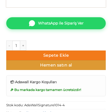
WhatsApp ile Sipariş Ver
AdaWall Signature 1014-4 Zigzag Duvar Kağıdı 10m² Seri So
Sepete Ekle
Hemen satın al
📦 Adawall Kargo Koşulları
🎉 Bu markada kargo tamamen ücretsizdir!
Stok kodu:
AdaWallSignature1014-4