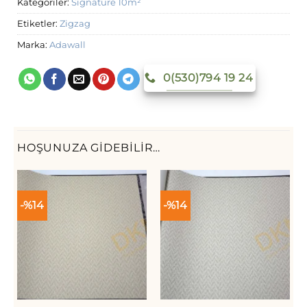
Kategoriler:
Signature 10m²
Etiketler:
Zigzag
Marka:
Adawall
0(530)794 19 24
HOŞUNUZA GIDEBILIR…
-%14
-%14