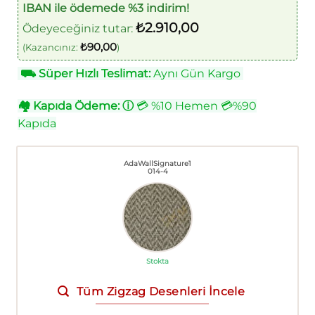
IBAN ile ödemede %3 indirim!
₺
2.910,00
Ödeyeceğiniz tutar:
₺
90,00
(Kazancınız:
)
⛟
Süper Hızlı Teslimat:
Aynı Gün Kargo
🏘
Kapıda Ödeme:
ⓘ
💳 %10 Hemen 💳%90
Kapıda
AdaWallSignature1
014-4
Stokta
Tüm Zigzag Desenleri İncele