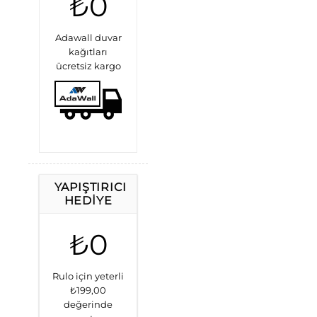
₺0
Adawall duvar
kağıtları
ücretsiz kargo
YAPIŞTIRICI
HEDIYE
₺0
Rulo için yeterli
₺199,00
değerinde