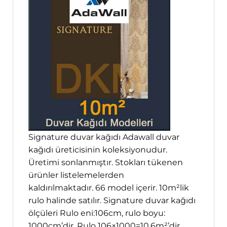
Signature duvar kağıdı Adawall duvar
kağıdı üreticisinin koleksiyonudur.
Üretimi sonlanmıştır. Stokları tükenen
ürünler listelemelerden
kaldırılmaktadır. 66 model içerir. 10m²lik
rulo halinde satılır. Signature duvar kağıdı
ölçüleri Rulo eni:106cm, rulo boyu:
1000cm’dir. Rulo 106×1000=10,6m²’dir.