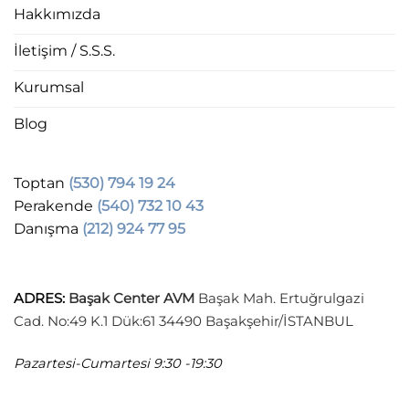
Hakkımızda
İletişim / S.S.S.
Kurumsal
Blog
Toptan
(530) 794 19 24
Perakende
(540) 732 10 43
Danışma
(212) 924 77 95
ADRES
:
Başak Center AVM
Başak Mah. Ertuğrulgazi
Cad. No:49 K.1 Dük:61 34490 Başakşehir/İSTANBUL
Pazartesi-Cumartesi
9:30 -19:30