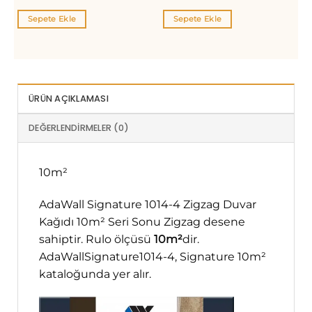
₺3.000,00.
₺3.000
Sepete Ekle
Sepete Ekle
ÜRÜN AÇIKLAMASI
DEĞERLENDIRMELER (0)
10m²
AdaWall Signature 1014-4 Zigzag Duvar
Kağıdı 10m² Seri Sonu Zigzag desene
sahiptir. Rulo ölçüsü
10m²
dir.
AdaWallSignature1014-4, Signature 10m²
kataloğunda yer alır.