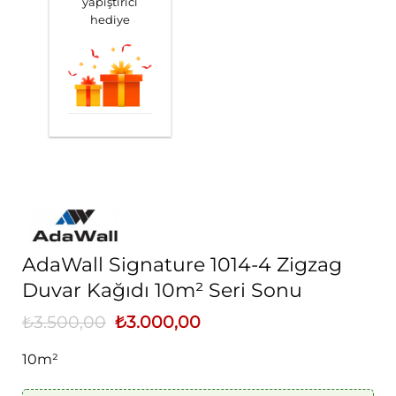
yapıştırıcı
hediye
AdaWall Signature 1014-4 Zigzag
Duvar Kağıdı 10m² Seri Sonu
₺
3.500,00
Orijinal
₺
3.000,00
Şu
fiyat:
andaki
₺3.500,00.
fiyat:
10m²
₺3.000,00.