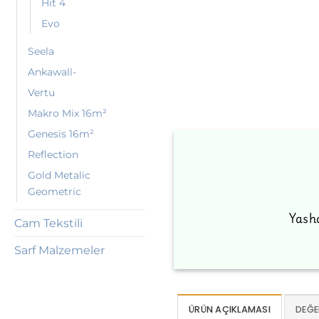
Hit 4
Evo
Seela
Ankawall-
Vertu
Makro Mix 16m²
Genesis 16m²
Reflection
Gold Metalic
Geometric
Yash
Cam Tekstili
Sarf Malzemeler
ÜRÜN AÇIKLAMASI
DEĞE