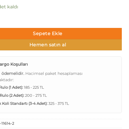
et kaldı
2 11614-2 Duvar Kağıdı 16m² adet
Sepete Ekle
Hemen satın al
argo Koşulları
ı ödemelidir.
Hacimsel paket hesaplaması
ktadır:
 Rulo (1 Adet):
185 - 225 TL
 Rulo (2 Adet):
200 - 275 TL
Koli Standartı (3-4 Adet):
325 - 375 TL
-11614-2