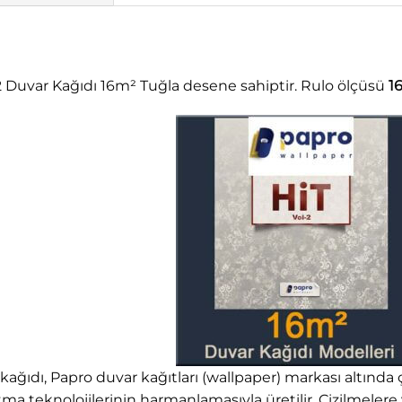
-2 Duvar Kağıdı 16m² Tuğla desene sahiptir. Rulo ölçüsü
1
 kağıdı, Papro duvar kağıtları (wallpaper) markası altında 
a teknolojilerinin harmanlamasıyla üretilir. Çizilmelere ve