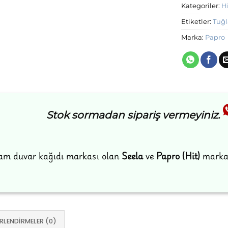
Kategoriler:
Hi
Etiketler:
Tuğl
Marka:
Papro
Stok sormadan sipariş vermeyiniz.
am duvar kağıdı markası olan
Seela
ve
Papro (Hit)
markal
RLENDIRMELER (0)