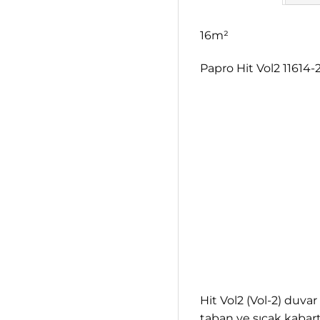
16m²
Papro Hit Vol2 11614
Hit Vol2 (Vol-2) duvar
taban ve sıcak kabartm