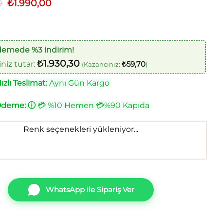
0
Orijinal
₺
1.990,00
Şu
fiyat:
andaki
₺2.400,00.
fiyat:
₺1.990,00.
demede %3 indirim!
₺
1.930,30
iz tutar:
₺
59,70
(Kazancınız:
)
zlı Teslimat:
Aynı Gün Kargo
Ödeme:
ⓘ
💳 %10 Hemen 💳%90 Kapıda
Renk seçenekleri yükleniyor...
WhatsApp ile Sipariş Ver