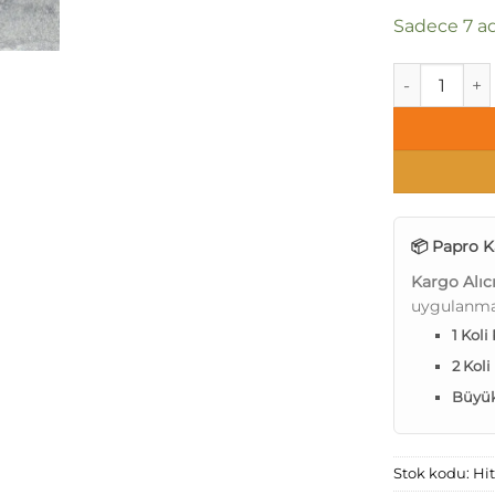
Sadece 7 ad
Papro Hit Vol
📦 Papro K
Kargo Alıc
uygulanma
1 Koli
2 Koli
Büyük 
Stok kodu:
Hit