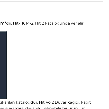
6m²
dir. Hit-11614-2, Hit 2 kataloğunda yer alır.
çıkarılan katalogdur. Hit Vol2 Duvar kağıdı, kağıt
 suya karşı dayanıklı, silinebilir bir üründür.