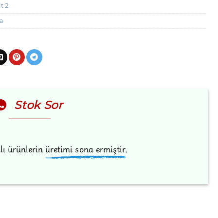
t 2
a
Stok Sor
ı ürünlerin
üretimi sona ermiştir.