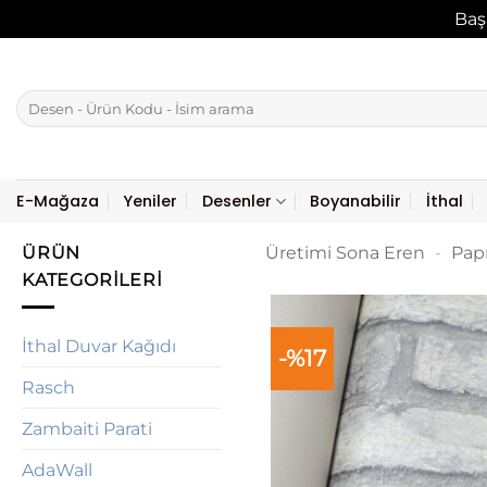
Baş
İçeriğe
atla
Ara:
E-Mağaza
Yeniler
Desenler
Boyanabilir
İthal
ÜRÜN
Üretimi Sona Eren
-
Pap
KATEGORILERI
İthal Duvar Kağıdı
-%17
Rasch
Zambaiti Parati
AdaWall