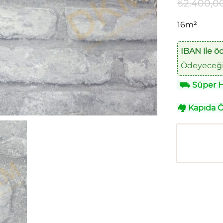
₺
2.400,0
16m²
IBAN ile ö
Ödeyeceğin
⛟
Süper Hı
🏘
Kapıda 