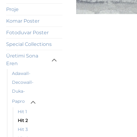
Proje
Komar Poster
Fotoduvar Poster
Special Collections
Üretimi Sona
Eren
Adawall-
Decowall-
Duka-
Papro
Hit 1
Hit 2
Hit 3