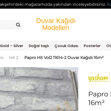
akşehir'deki mağazamızda yakından inceleyebilirsiniz.
K
Gold – Silver
Doğal taşlı
Çocuk Odası
Posterler
Ot
ro
-
Hit 2
-
Papro Hit Vol2 11614-2 Duvar Kağıdı 16m²
Papro 
16m²