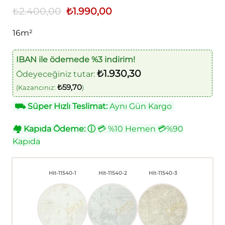
₺
2.400,00
Orijinal
₺
1.990,00
Şu
fiyat:
andaki
₺2.400,00.
fiyat:
16m²
₺1.990,00.
IBAN ile ödemede %3 indirim!
₺
1.930,30
Ödeyeceğiniz tutar:
₺
59,70
(Kazancınız:
)
⛟
Süper Hızlı Teslimat:
Aynı Gün Kargo
🏘
Kapıda Ödeme:
ⓘ
💳 %10 Hemen 💳%90
Kapıda
Hit-11540-1
Hit-11540-2
Hit-11540-3