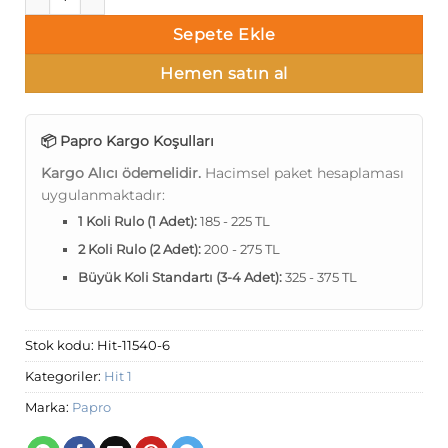
Sepete Ekle
Hemen satın al
📦 Papro Kargo Koşulları
Kargo Alıcı ödemelidir.
Hacimsel paket hesaplaması
uygulanmaktadır:
1 Koli Rulo (1 Adet):
185 - 225 TL
2 Koli Rulo (2 Adet):
200 - 275 TL
Büyük Koli Standartı (3-4 Adet):
325 - 375 TL
Stok kodu:
Hit-11540-6
Kategoriler:
Hit 1
Marka:
Papro