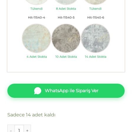
Tükendi
8 Adet Stokta
Tükendi
Hit-11540-4
Hit-11540-5
Hit-11540-6
4 Adet Stokta
10 Adet Stokta
14 Adet Stokta
WhatsApp ile Sipariş Ver
Sadece 14 adet kaldı
Papro Hit Vol1 11540-6 Duvar Kağıdı 16m² adet