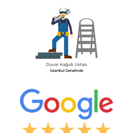
Duvar Kağıdı Ustası
İstanbul Genelinde