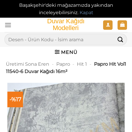
Başakşehir'deki mağazamızda yakından
inceleyebilirsiniz.
Kapat
İçeriğe
atla
Ara:
MENÜ
Üretimi Sona Eren
-
Papro
-
Hit 1
-
Papro Hit Vol1
11540-6 Duvar Kağıdı 16m²
-%17