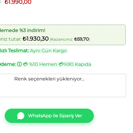
0
Orijinal
₺
1.990,00
Şu
fiyat:
andaki
₺2.400,00.
fiyat:
₺1.990,00.
demede %3 indirim!
₺
1.930,30
iz tutar:
₺
59,70
(Kazancınız:
)
zlı Teslimat:
Aynı Gün Kargo
Ödeme:
ⓘ
💳 %10 Hemen 💳%90 Kapıda
Renk seçenekleri yükleniyor...
WhatsApp ile Sipariş Ver