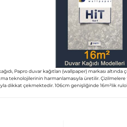
 kağıdı, Papro duvar kağıtları (wallpaper) markası altında ç
a teknolojilerinin harmanlamasıyla üretilir. Çizilmelere ve
yla dikkat çekmektedir. 106cm genişliğinde 16m²lik rulol