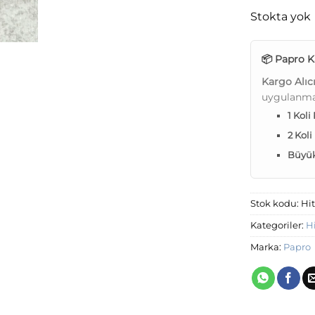
Stokta yok
📦 Papro K
Kargo Alıc
uygulanma
1 Koli
2 Koli
Büyük 
Stok kodu:
Hit
Kategoriler:
Hi
Marka:
Papro