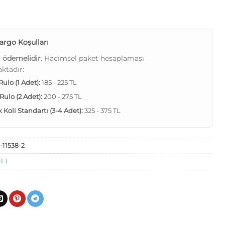
argo Koşulları
ı ödemelidir.
Hacimsel paket hesaplaması
ktadır:
 Rulo (1 Adet):
185 - 225 TL
 Rulo (2 Adet):
200 - 275 TL
Koli Standartı (3-4 Adet):
325 - 375 TL
-11538-2
t 1