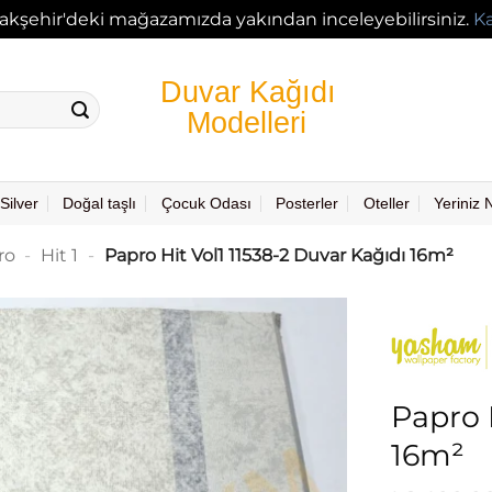
akşehir'deki mağazamızda yakından inceleyebilirsiniz.
K
Silver
Doğal taşlı
Çocuk Odası
Posterler
Oteller
Yeriniz
ro
-
Hit 1
-
Papro Hit Vol1 11538-2 Duvar Kağıdı 16m²
Papro 
16m²