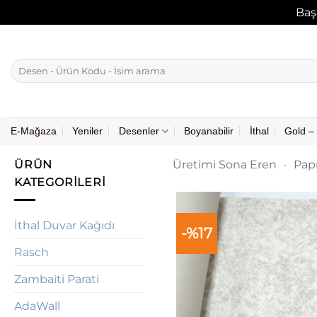
Baş
İçeriğe
atla
Ara:
E-Mağaza
Yeniler
Desenler
Boyanabilir
İthal
Gold – 
ÜRÜN
Üretimi Sona Eren
-
Pap
KATEGORILERI
İthal Duvar Kağıdı
-%17
Rasch
Zambaiti Parati
AdaWall