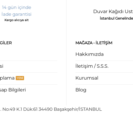
14 gün içinde
Duvar Kağıdı Ust
İade garantisi
İstanbul Genelinde
Kargo alıcıya ait
LGILER
MAĞAZA - ILETIŞIM
Hakkımızda
si
İletişim / S.S.S.
aplama
Kurumsal
p Bilgileri
Blog
. No:49 K.1 Dük:61 34490 Başakşehir/İSTANBUL