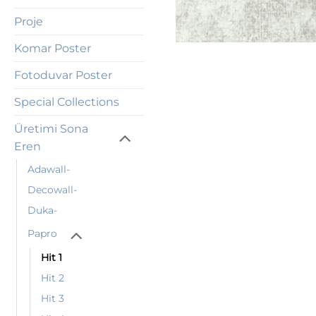
Proje
Komar Poster
Fotoduvar Poster
Special Collections
Üretimi Sona
Eren
Adawall-
Decowall-
Duka-
Papro
Hit 1
Hit 2
Hit 3