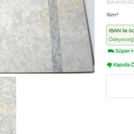
₺
2.400,0
16m²
IBAN ile ö
Ödeyeceğin
⛟
Süper Hı
🏘
Kapıda 