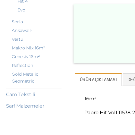
Hit 4
Evo
Seela
Ankawall-
Vertu
Makro Mix 16m²
Genesis 16m²
Reflection
Gold Metalic
ÜRÜN AÇIKLAMASI
DEĞ
Geometric
Cam Tekstili
16m²
Sarf Malzemeler
Papro Hit Vol1 11538