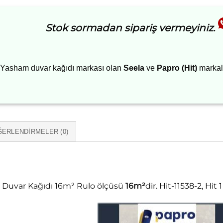
Stok sormadan sipariş vermeyiniz.
Yasham duvar kağıdı markası olan
Seela
ve
Papro (Hit)
markalı
ERLENDIRMELER (0)
-2 Duvar Kağıdı 16m² Rulo ölçüsü
16m²
dir. Hit-11538-2, Hit 