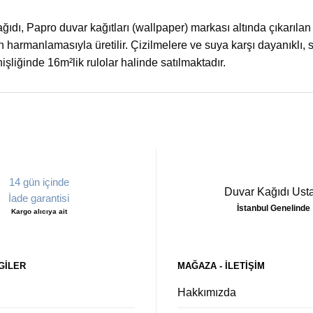
ağıdı, Papro duvar kağıtları (wallpaper) markası altında çıkarılan
n harmanlamasıyla üretilir. Çizilmelere ve suya karşı dayanıklı, si
şliğinde 16m²lik rulolar halinde satılmaktadır.
14 gün içinde
Duvar Kağıdı Usta
İade garantisi
İstanbul Genelinde
Kargo alıcıya ait
GILER
MAĞAZA - ILETIŞIM
Hakkımızda