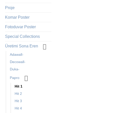
Proje
Komar Poster
Fotoduvar Poster
Special Collections
Üretimi Sona Eren
Adawall-
Decowall-
Duka-
Papro
Hit 1
Hit 2
Hit 3
Hit 4