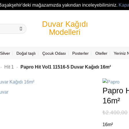
Başakşehir'deki mağazamızda yakından inceleyebilirsiniz.
Kapa
Silver
Doğal taşlı
Çocuk Odası
Posterler
Oteller
Yeriniz
-
Hit 1
-
Papro Hit Vol1 11516-5 Duvar Kağıdı 16m²
Papro H
16m²
₺
2.400,00
16m²