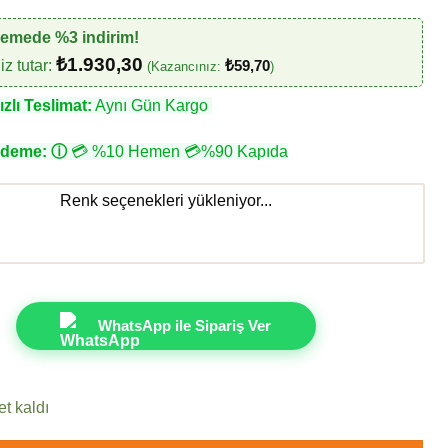
demede %3 indirim!
₺
1.930,30
z tutar:
₺
59,70
(Kazancınız:
)
zlı Teslimat:
Aynı Gün Kargo
Ödeme:
ⓘ
💳 %10 Hemen 💳%90 Kapıda
Renk seçenekleri yükleniyor...
WhatsApp ile Sipariş Ver
t kaldı