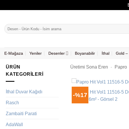
İçeriğe
atla
Ara:
E-Mağaza
Yeniler
Desenler
Boyanabilir
İthal
Gold – 
ÜRÜN
Üretimi Sona Eren
-
Papro
KATEGORILERI
İthal Duvar Kağıdı
-%17
Rasch
Zambaiti Parati
AdaWall