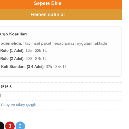
Sepete Ekle
Hemen satın al
argo Koşulları
 ödemelidir.
Hacimsel paket hesaplaması uygulanmaktadır:
 Rulo (1 Adet):
185 - 225 TL
 Rulo (2 Adet):
200 - 275 TL
Koli Standartı (3-4 Adet):
325 - 375 TL
11516-5
1
,
Yatay ve dikey çizgili