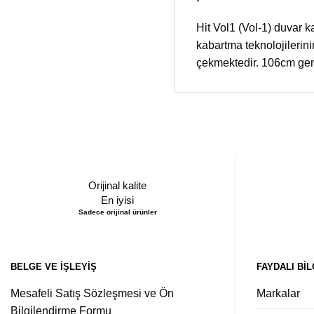
Hit Vol1 (Vol-1) duvar k
kabartma teknolojilerini
çekmektedir. 106cm geni
Orijinal kalite
En iyisi
Sadece orijinal ürünler
BELGE VE İŞLEYIŞ
FAYDALI BIL
Mesafeli Satış Sözleşmesi ve Ön
Markalar
Bilgilendirme Formu