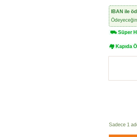
IBAN ile ö
Ödeyeceğini
⛟
Süper Hı
🏘
Kapıda 
Sadece 1 ade