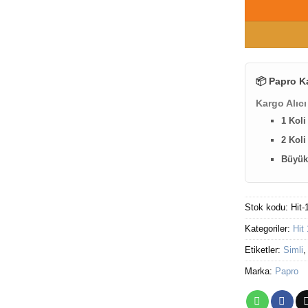
📦 Papro K
Kargo Alıcı
1 Koli
2 Koli
Büyük 
Stok kodu:
Hit-
Kategoriler:
Hit 
Etiketler:
Simli
Marka:
Papro