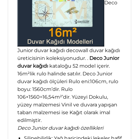
Deco
Junior duvar kağıdı decowall duvar kağıdı
üreticisinin koleksiyonudur. .
Deco Junior
duvar kağıdı
kataloğu 52 model içerir.
16m²lik rulo halinde satılır. Deco Junior
duvar kağıdı ölçüleri Rulo eni:106cm, rulo
boyu: 1560cm’dir. Rulo
106×1560=16,54m²’dir. Yüzeyi Dokulu,
yüzey malzemesi Vinil ve duvara yapışan
taban malzemesi ise Kağıt olarak imal
edilmiştir.
Deco Junior duvar kağıdı özellikleri
Silinebilirlik; Yağ haricindeki lekeler hafif