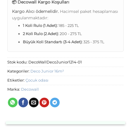
📦 Decowall Kargo Koşulları
Kargo Alıcı ödemelidir.
Hacimsel paket hesaplaması
uygulanmaktadır:
1 Koli Rulo (1 Adet):
185 - 225 TL
2 Koli Rulo (2 Adet):
200 - 275 TL
Büyük Koli Standartı (3-4 Adet):
325 - 375 TL
Stok kodu:
DecoWallDecoJunior1214-01
Kategoriler:
Deco Junior 16m²
Etiketler:
Çocuk odası
Marka:
Decowall