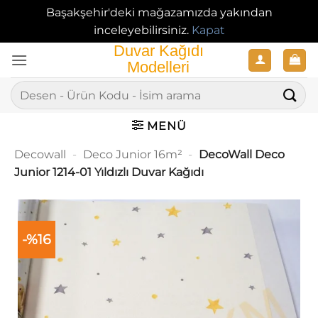
Başakşehir'deki mağazamızda yakından
inceleyebilirsiniz.
Kapat
İçeriğe
atla
Ara:
MENÜ
Decowall
-
Deco Junior 16m²
-
DecoWall Deco
Junior 1214-01 Yıldızlı Duvar Kağıdı
-%16