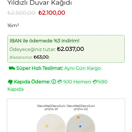
Yıldızlı Duvar Kağıdı
₺
2.500,00
Orijinal
₺
2.100,00
Şu
fiyat:
andaki
₺2.500,00.
fiyat:
16m²
₺2.100,00.
IBAN ile ödemede %3 indirim!
₺
2.037,00
Ödeyeceğiniz tutar:
₺
63,00
(Kazancınız:
)
⛟
Süper Hızlı Teslimat:
Aynı Gün Kargo
🏘
Kapıda Ödeme:
ⓘ
💳 %10 Hemen 💳%90
Kapıda
DecoWallDecoJuni
DecoWallDecoJuni
or1214-01
or1214-02