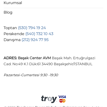
Kurumsal
Blog
Toptan
(530) 794 19 24
Perakende
(540) 732 10 43
Danışma
(212) 924 77 95
ADRES
:
Başak Center AVM
Başak Mah. Ertuğrulgazi
Cad. No:49 K.1 Dük:61 34490 Başakşehir/İSTANBUL
Pazartesi-Cumartesi
9:30 -19:30