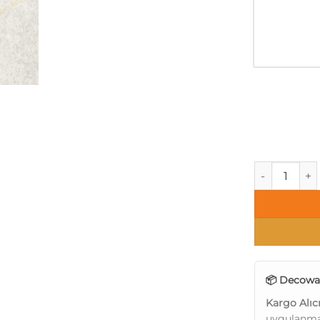
DecoWall Dec
📦 Decowal
Kargo Alıc
uygulanma