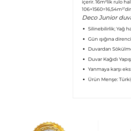
içerir. 16m²lik rulo h
106×1560=16,54m²’dir.
Deco Junior duvar
Silinebilirlik; Yağ 
Gün ışığına direnci;
Duvardan Sökülme;
Duvar Kağıdı Yapış
Yanmaya karşı ekst
Ürün Menşe: Türkiye