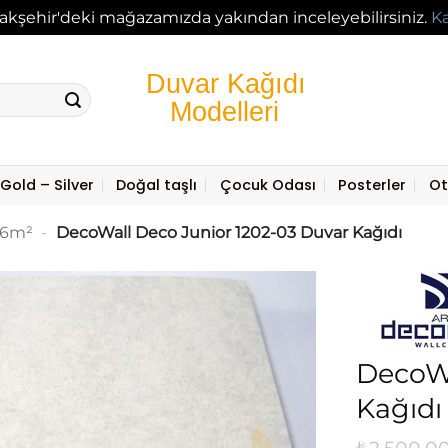
akşehir'deki mağazamızda yakından inceleyebilirsiniz.
K
Gold – Silver
Doğal taşlı
Çocuk Odası
Posterler
Ot
16m²
-
DecoWall Deco Junior 1202-03 Duvar Kağıdı
DecoWa
Kağıdı