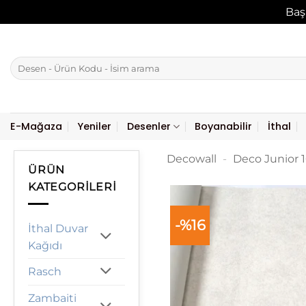
Baş
İçeriğe
atla
Ara:
E-Mağaza
Yeniler
Desenler
Boyanabilir
İthal
Decowall
-
Deco Junior 
ÜRÜN
KATEGORILERI
-%16
İthal Duvar
Kağıdı
Rasch
Zambaiti