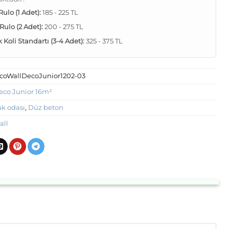
 Rulo (1 Adet):
185 - 225 TL
 Rulo (2 Adet):
200 - 275 TL
Koli Standartı (3-4 Adet):
325 - 375 TL
coWallDecoJunior1202-03
eco Junior 16m²
k odası
,
Düz beton
all