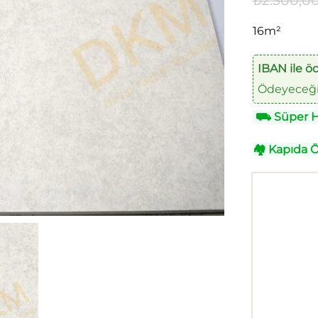
₺
2.500,0
16m²
IBAN ile ö
Ödeyeceğin
⛟
Süper Hı
🏘
Kapıda 