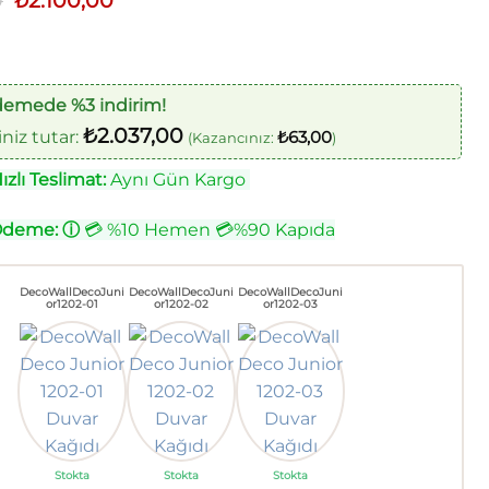
0
₺
2.100,00
fiyat:
andaki
₺2.500,00.
fiyat:
₺2.100,00.
demede %3 indirim!
₺
2.037,00
iz tutar:
₺
63,00
(Kazancınız:
)
zlı Teslimat:
Aynı Gün Kargo
Ödeme:
ⓘ
💳 %10 Hemen 💳%90 Kapıda
DecoWallDecoJuni
DecoWallDecoJuni
DecoWallDecoJuni
or1202-01
or1202-02
or1202-03
Stokta
Stokta
Stokta