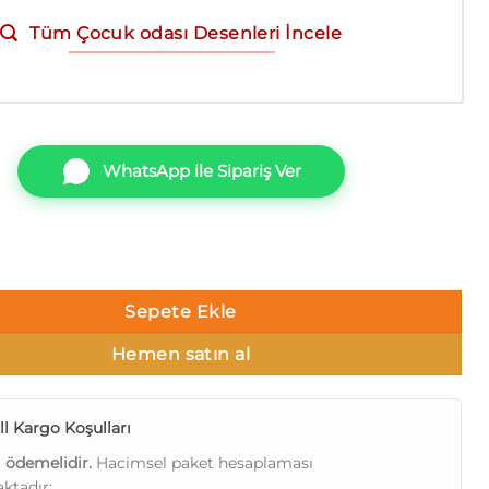
Tüm Çocuk odası Desenleri İncele
WhatsApp ile Sipariş Ver
o Junior 1202-03 Duvar Kağıdı adet
Sepete Ekle
Hemen satın al
l Kargo Koşulları
ı ödemelidir.
Hacimsel paket hesaplaması
ktadır: