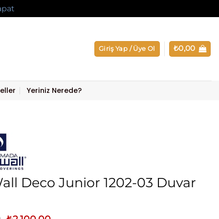
apat
₺
0,00
Giriş Yap / Üye Ol
eller
Yeriniz Nerede?
ll Deco Junior 1202-03 Duvar
Orijinal
Şu