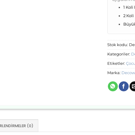
1 Koli
2 Koli
Büyük 
Stok kodu:
De
Kategoriler:
D
Etiketler:
Çocu
Marka:
Decow
RLENDIRMELER (0)