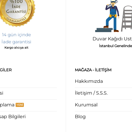
14 gün içinde
Duvar Kağıdı Ust
İade garantisi
İstanbul Genelinde
Kargo alıcıya ait
LGILER
MAĞAZA - ILETIŞIM
Hakkımızda
si
İletişim / S.S.S.
aplama
Kurumsal
p Bilgileri
Blog