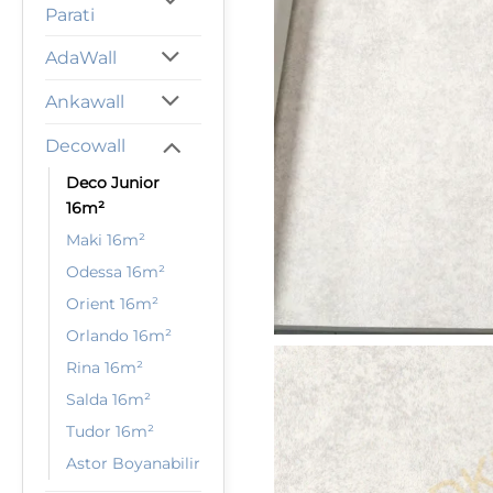
Parati
AdaWall
Ankawall
Decowall
Deco Junior
16m²
Maki 16m²
Odessa 16m²
Orient 16m²
Orlando 16m²
Rina 16m²
Salda 16m²
Tudor 16m²
Astor Boyanabilir